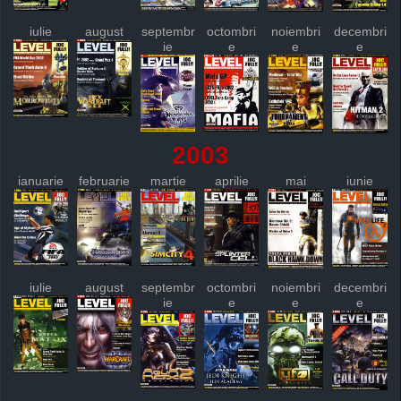
iulie
august
septembr
octombri
noiembri
decembri
ie
e
e
e
2003
ianuarie
februarie
martie
aprilie
mai
iunie
iulie
august
septembr
octombri
noiembri
decembri
ie
e
e
e