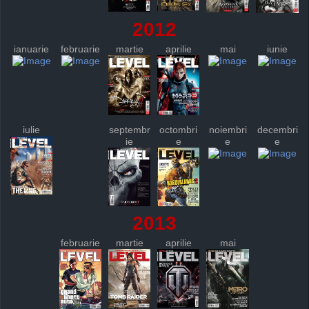
2012
ianuarie
februarie
martie
aprilie
mai
iunie
iulie
septembr
octombri
noiembri
decembri
ie
e
e
e
2013
februarie
martie
aprilie
mai