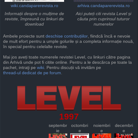
wiki.candaparerevista.ro
arhiva.candaparerevista.ro
Informații despre o mulțime de
Aici puteți citi revista Level și
reviste, împreună cu linkuri de
căuta prin cuprinsul tuturor
download
numerelor
Ambele proiecte sunt
deschise
contribuțiilor
, fiindcă încă e nevoie
de mult efort pentru a umple golurile și a completa informație nouă,
în special pentru celelalte reviste.
Mai jos aveți toate numerele revistei Level, cu linkuri către pagina
din Arhivă unde pot fi citite online. Pentru a le descărca pe toate la
pachet, intraţi pe
wiki
. Pentru discuții vă invităm pe
thread-ul dedicat de pe forum
.
1997
septembr
octombri
noiembri
decembri
ie
e
e
e