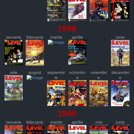
1998
ianuarie
februarie
martie
aprilie
iunie
iulie
august
septembr
octombri
noiembri
decembri
ie
e
e
e
1999
ianuarie
februarie
martie
aprilie
mai
iunie