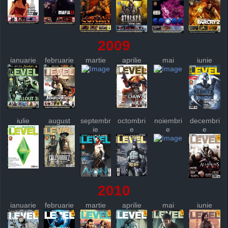
2009
ianuarie
februarie
martie
aprilie
mai
iunie
iulie
august
septembr
octombri
noiembri
decembri
ie
e
e
e
2010
ianuarie
februarie
martie
aprilie
mai
iunie