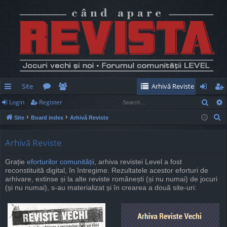
Site
Arhivă Reviste
Sear
Login
Register
ui
or
e
og
eg
S
Site
Board index
Arhivă Reviste
ck
u
m
in
ist
e
lin
m
be
er
a
Arhivă Reviste
r
ks
s
rs
Grație
eforturilor comunității
, arhiva revistei Level a fost
c
reconstituită digital, în întregime. Rezultatele acestor eforturi de
h
arhivare, extinse și la alte reviste românești (și nu numai) de jocuri
(și nu numai), s-au materializat și în crearea a două site-uri: