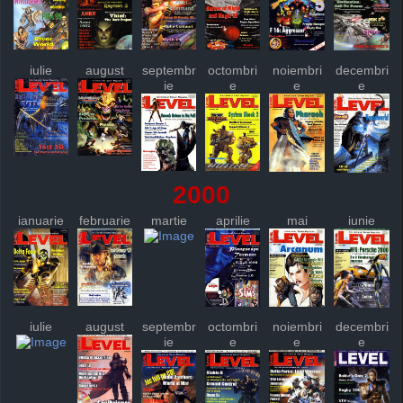
iulie
august
septembr
octombri
noiembri
decembri
ie
e
e
e
2000
ianuarie
februarie
martie
aprilie
mai
iunie
iulie
august
septembr
octombri
noiembri
decembri
ie
e
e
e