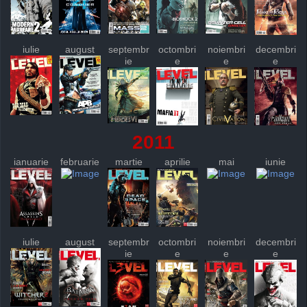
iulie
august
septembr
octombri
noiembri
decembri
ie
e
e
e
2011
ianuarie
februarie
martie
aprilie
mai
iunie
iulie
august
septembr
octombri
noiembri
decembri
ie
e
e
e