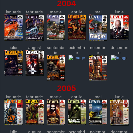
2004
ianuarie
februarie
martie
aprilie
mai
iunie
iulie
august
septembr
octombri
noiembri
decembri
ie
e
e
e
2005
ianuarie
februarie
martie
aprilie
mai
iunie
iulie
august
septembr
octombri
noiembri
decembri