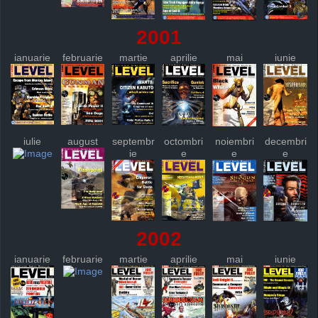
2001
ianuarie
februarie
martie
aprilie
mai
iunie
iulie
august
septembr
octombri
noiembri
decembri
ie
e
e
e
2002
ianuarie
februarie
martie
aprilie
mai
iunie