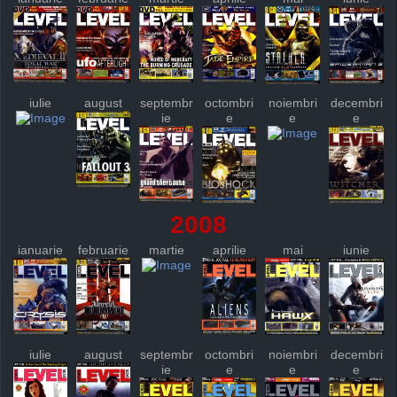
iulie
august
septembr
octombri
noiembri
decembri
ie
e
e
e
2008
ianuarie
februarie
martie
aprilie
mai
iunie
iulie
august
septembr
octombri
noiembri
decembri
ie
e
e
e