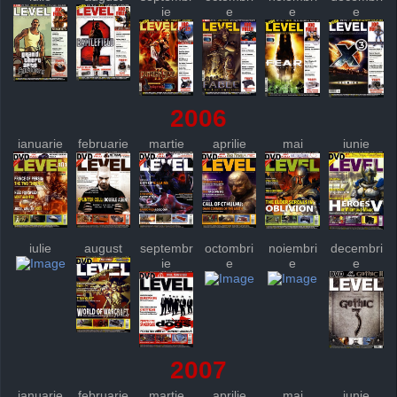
ie
e
e
e
2006
ianuarie
februarie
martie
aprilie
mai
iunie
iulie
august
septembr
octombri
noiembri
decembri
ie
e
e
e
2007
ianuarie
februarie
martie
aprilie
mai
iunie