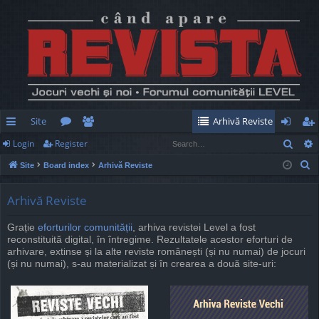
Site
Arhivă Reviste
Sear
Login
Register
ui
or
e
og
eg
S
Site
Board index
Arhivă Reviste
ck
u
m
in
ist
e
lin
m
be
er
a
Arhivă Reviste
r
ks
s
rs
Grație
eforturilor comunității
, arhiva revistei Level a fost
c
reconstituită digital, în întregime. Rezultatele acestor eforturi de
h
arhivare, extinse și la alte reviste românești (și nu numai) de jocuri
(și nu numai), s-au materializat și în crearea a două site-uri: