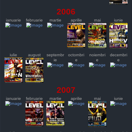
2006
ianuarie
februarie
martie
aprilie
mai
iunie
iulie
august
septembr
octombri
noiembri
decembri
ie
e
e
e
2007
ianuarie
februarie
martie
aprilie
mai
iunie