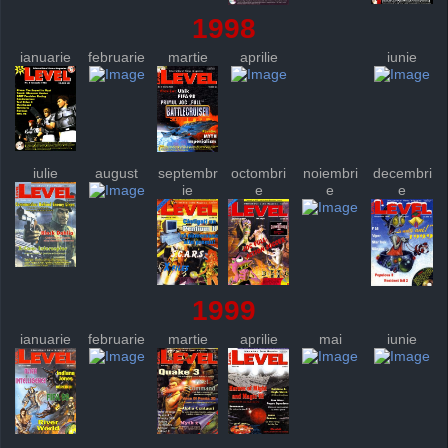
1998
ianuarie
februarie
martie
aprilie
iunie
iulie
august
septembr
octombri
noiembri
decembri
ie
e
e
e
1999
ianuarie
februarie
martie
aprilie
mai
iunie