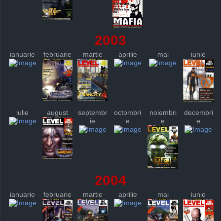
2003
ianuarie
februarie
martie
aprilie
mai
iunie
iulie
august
septembr
octombri
noiembri
decembri
ie
e
e
e
2004
ianuarie
februarie
martie
aprilie
mai
iunie