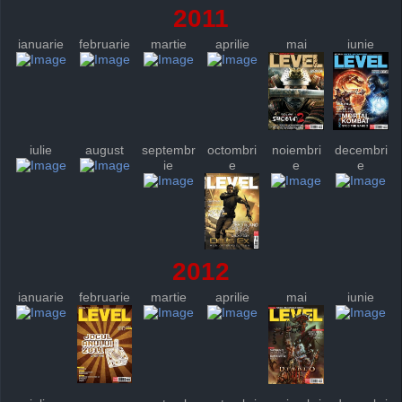
2011
ianuarie
februarie
martie
aprilie
mai
iunie
iulie
august
septembr
octombri
noiembri
decembri
ie
e
e
e
2012
ianuarie
februarie
martie
aprilie
mai
iunie