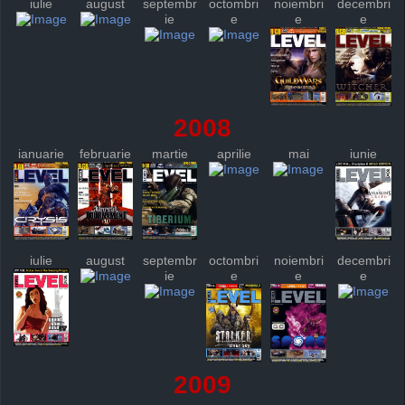
iulie
august
septembr
octombri
noiembri
decembri
ie
e
e
e
2008
ianuarie
februarie
martie
aprilie
mai
iunie
iulie
august
septembr
octombri
noiembri
decembri
ie
e
e
e
2009