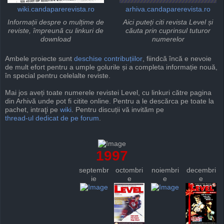
wiki.candaparerevista.ro
arhiva.candaparerevista.ro
Informații despre o mulțime de
Aici puteți citi revista Level și
reviste, împreună cu linkuri de
căuta prin cuprinsul tuturor
download
numerelor
Ambele proiecte sunt
deschise
contribuțiilor
, fiindcă încă e nevoie
de mult efort pentru a umple golurile și a completa informație nouă,
în special pentru celelalte reviste.
Mai jos aveți toate numerele revistei Level, cu linkuri către pagina
din Arhivă unde pot fi citite online. Pentru a le descărca pe toate la
pachet, intraţi pe
wiki
. Pentru discuții vă invităm pe
thread-ul dedicat de pe forum
.
1997
septembr
octombri
noiembri
decembri
ie
e
e
e