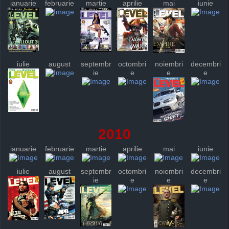
ianuarie
februarie
martie
aprilie
mai
iunie
iulie
august
septembr
octombri
noiembri
decembri
ie
e
e
e
2010
ianuarie
februarie
martie
aprilie
mai
iunie
iulie
august
septembr
octombri
noiembri
decembri
ie
e
e
e