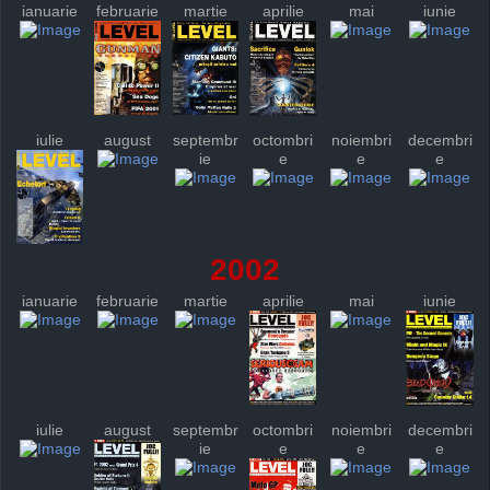
ianuarie
februarie
martie
aprilie
mai
iunie
iulie
august
septembr
octombri
noiembri
decembri
ie
e
e
e
2002
ianuarie
februarie
martie
aprilie
mai
iunie
iulie
august
septembr
octombri
noiembri
decembri
ie
e
e
e