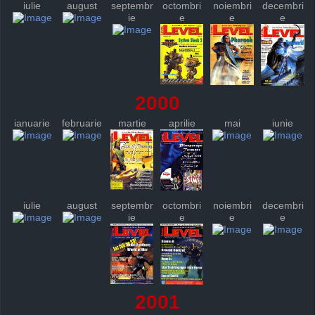
iulie
august
septembr
octombri
noiembri
decembri
ie
e
e
e
2000
ianuarie
februarie
martie
aprilie
mai
iunie
iulie
august
septembr
octombri
noiembri
decembri
ie
e
e
e
2001