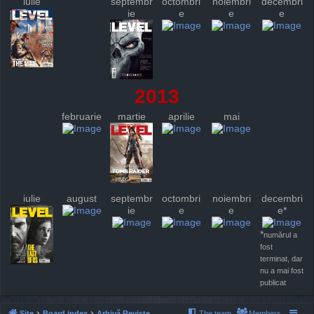
iulie
septembr
octombri
noiembri
decembri
ie
e
e
e
2013
februarie
martie
aprilie
mai
iulie
august
septembr
octombri
noiembri
decembri
ie
e
e
e*
*
numărul a
fost
terminat, dar
nu a mai fost
publicat
Site
Board index
Arhivă Reviste
The team
Members