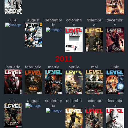
iulie
august
septembr
octombri
noiembri
decembri
ie
e
e
e
2011
ianuarie
februarie
martie
aprilie
mai
iunie
iulie
august
septembr
octombri
noiembri
decembri
ie
e
e
e