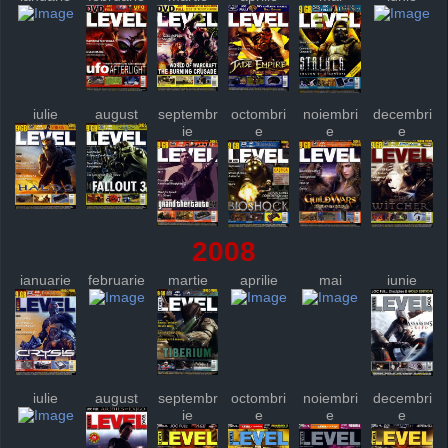
iulie
august
septembr
octombri
noiembri
decembri
ie
e
e
e
2008
ianuarie
februarie
martie
aprilie
mai
iunie
iulie
august
septembr
octombri
noiembri
decembri
ie
e
e
e