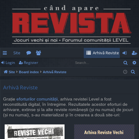
Site
Arhivă Reviste
Sear
Login
Register
ui
or
e
og
eg
S
Site
Board index
Arhivă Reviste
ck
u
m
in
ist
e
lin
m
be
er
a
Arhivă Reviste
r
ks
s
rs
Grație
eforturilor comunității
, arhiva revistei Level a fost
c
reconstituită digital, în întregime. Rezultatele acestor eforturi de
h
arhivare, extinse și la alte reviste românești (și nu numai) de jocuri
(și nu numai), s-au materializat și în crearea a două site-uri: