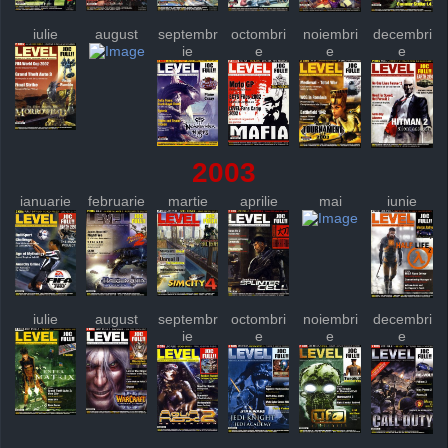
iulie
august
septembr
octombri
noiembri
decembri
ie
e
e
e
2003
ianuarie
februarie
martie
aprilie
mai
iunie
iulie
august
septembr
octombri
noiembri
decembri
ie
e
e
e