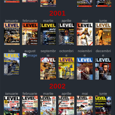
2001
ianuarie
februarie
martie
aprilie
mai
iunie
iulie
august
septembr
octombri
noiembri
decembri
ie
e
e
e
2002
ianuarie
februarie
martie
aprilie
mai
iunie