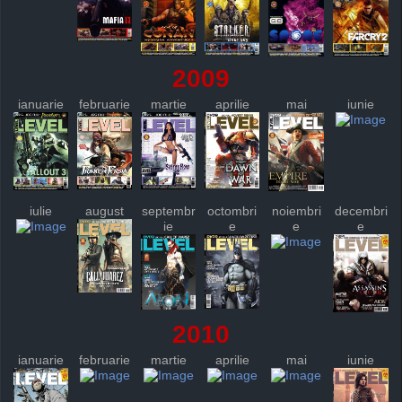
2009
ianuarie
februarie
martie
aprilie
mai
iunie
iulie
august
septembr
octombri
noiembri
decembri
ie
e
e
e
2010
ianuarie
februarie
martie
aprilie
mai
iunie