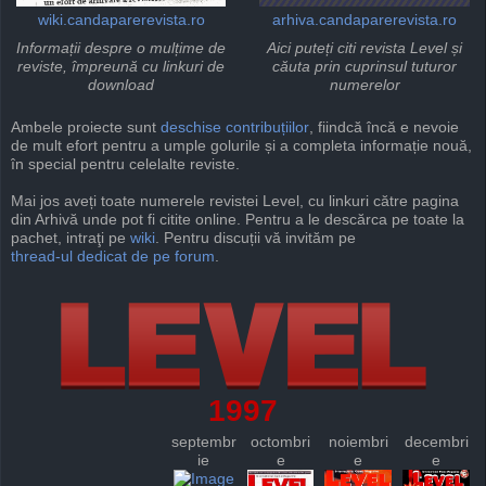
wiki.candaparerevista.ro
arhiva.candaparerevista.ro
Informații despre o mulțime de
Aici puteți citi revista Level și
reviste, împreună cu linkuri de
căuta prin cuprinsul tuturor
download
numerelor
Ambele proiecte sunt
deschise
contribuțiilor
, fiindcă încă e nevoie
de mult efort pentru a umple golurile și a completa informație nouă,
în special pentru celelalte reviste.
Mai jos aveți toate numerele revistei Level, cu linkuri către pagina
din Arhivă unde pot fi citite online. Pentru a le descărca pe toate la
pachet, intraţi pe
wiki
. Pentru discuții vă invităm pe
thread-ul dedicat de pe forum
.
1997
septembr
octombri
noiembri
decembri
ie
e
e
e