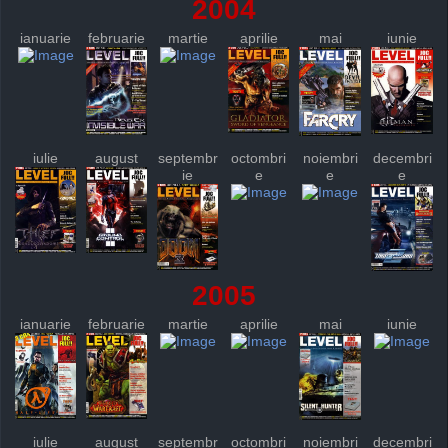
2004
ianuarie
februarie
martie
aprilie
mai
iunie
iulie
august
septembr
octombri
noiembri
decembri
ie
e
e
e
2005
ianuarie
februarie
martie
aprilie
mai
iunie
iulie
august
septembr
octombri
noiembri
decembri