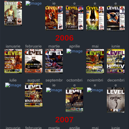
ie
e
e
e
2006
ianuarie
februarie
martie
aprilie
mai
iunie
iulie
august
septembr
octombri
noiembri
decembri
ie
e
e
e
2007
ianuarie
februarie
martie
aprilie
mai
iunie