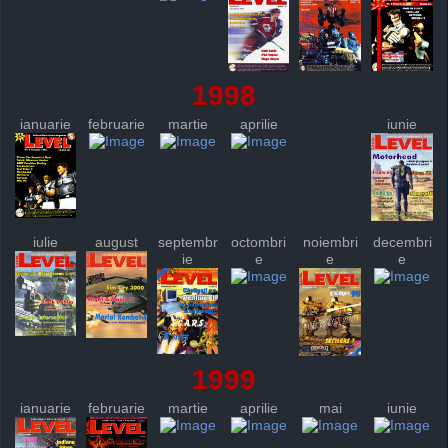
1998
ianuarie
februarie
martie
aprilie
iunie
iulie
august
septembr
octombri
noiembri
decembri
ie
e
e
e
1999
ianuarie
februarie
martie
aprilie
mai
iunie