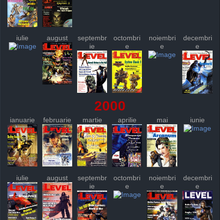
iulie
august
septembr
octombri
noiembri
decembri
ie
e
e
e
2000
ianuarie
februarie
martie
aprilie
mai
iunie
iulie
august
septembr
octombri
noiembri
decembri
ie
e
e
e