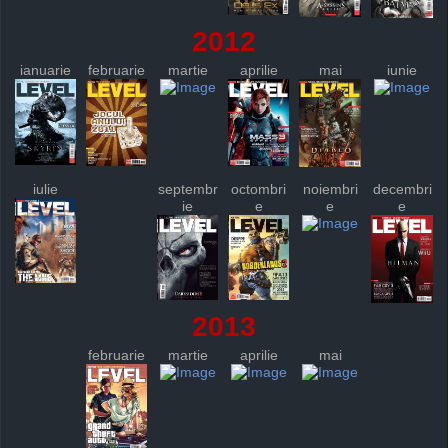
2012
ianuarie
februarie
martie
aprilie
mai
iunie
iulie
septembr
octombri
noiembri
decembri
ie
e
e
e
2013
februarie
martie
aprilie
mai