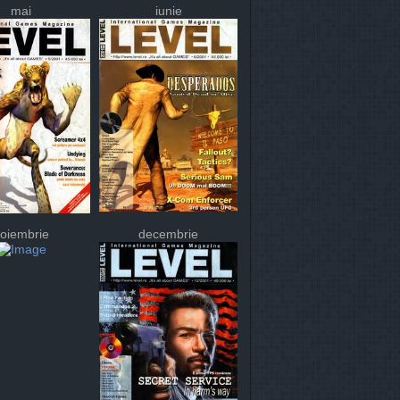
mai
iunie
oiembrie
decembrie