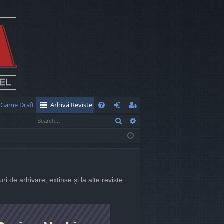
Game Draft
Arhivă Reviste
Q
Search
Advanced search
FA
og
eg
Q
in
ist
er
uri de arhivare, extinse și la alte reviste