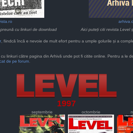
ista.ro
arhiva.
mpreună cu linkuri de download
Aici puteți citi revista Leve
r
, fiindcă încă e nevoie de mult efort pentru a umple golurile și a compl
cu linkuri către pagina din Arhivă unde pot fi citite online. Pentru a le 
icat de pe forum
.
1997
septembrie
octombrie
n