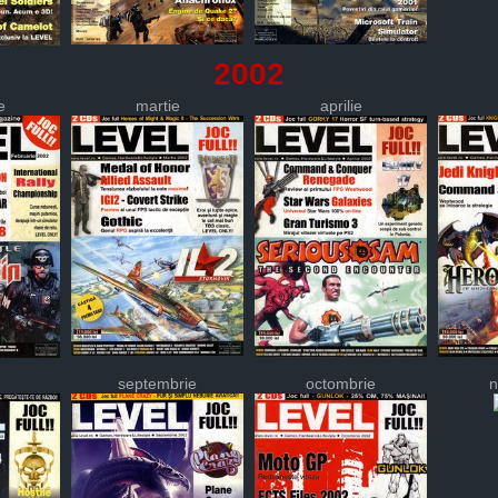
2002
e
martie
aprilie
septembrie
octombrie
n