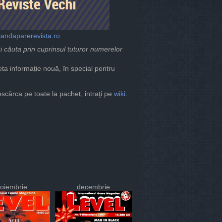
candaparerevista.ro
l și căuta prin cuprinsul tuturor numerelor
eta informație nouă, în special pentru
descărca pe toate la pachet, intraţi pe
wiki
.
oiembrie
decembrie