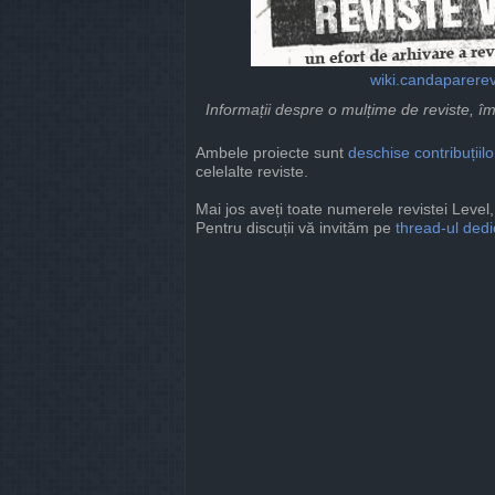
wiki.candaparerev
Informații despre o mulțime de reviste, î
Ambele proiecte sunt
deschise
contribuțiilo
celelalte reviste.
Mai jos aveți toate numerele revistei Level, 
Pentru discuții vă invităm pe
thread-ul ded