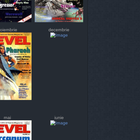
oiembrie
decembrie
mai
iunie