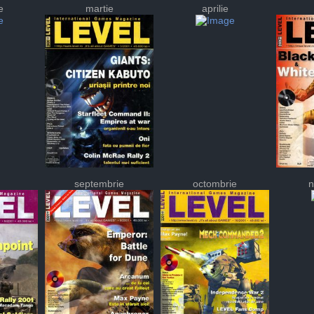
e
martie
aprilie
septembrie
octombrie
n