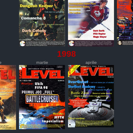
1998
e
martie
aprilie