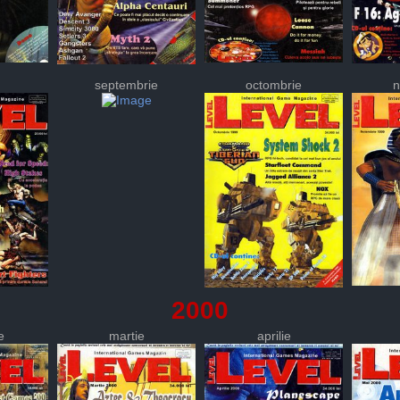
septembrie
octombrie
n
2000
e
martie
aprilie