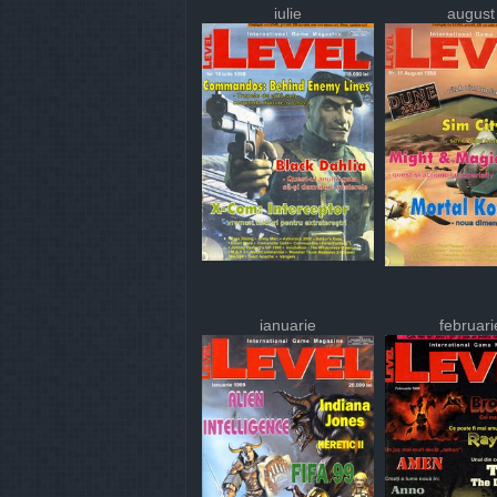
iulie
august
ianuarie
februari