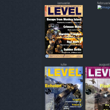
ianuarie
februari
iulie
august