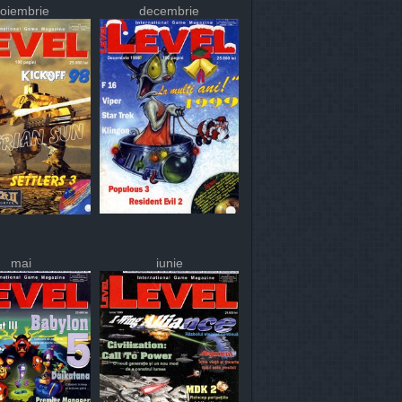
oiembrie
decembrie
mai
iunie