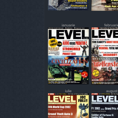
ianuarie
februari
iulie
august