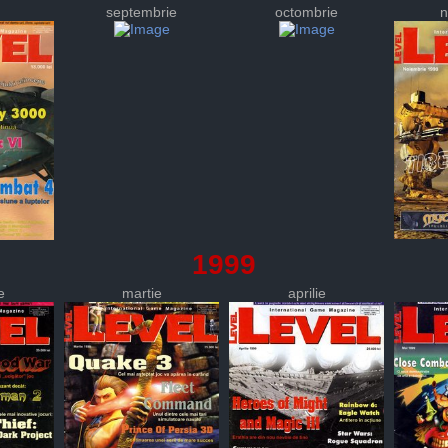
septembrie
octombrie
n
1999
e
martie
aprilie