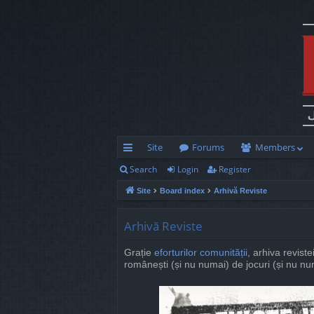
Site
Forums
Members
Search
Login
Register
ui
Site
Board index
Arhivă Reviste
ck
lin
Arhivă Reviste
ks
Grație
eforturilor comunității
, arhiva reviste
românești (și nu numai) de jocuri (și nu num