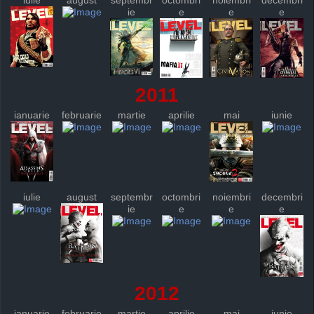
iulie
august
septembr
octombri
noiembri
decembri
ie
e
e
e
2011
ianuarie
februarie
martie
aprilie
mai
iunie
iulie
august
septembr
octombri
noiembri
decembri
ie
e
e
e
2012
ianuarie
februarie
martie
aprilie
mai
iunie