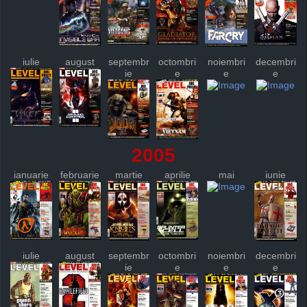
iulie
august
septembr
octombri
noiembri
decembri
ie
e
e
e
2005
ianuarie
februarie
martie
aprilie
mai
iunie
iulie
august
septembr
octombri
noiembri
decembri
ie
e
e
e