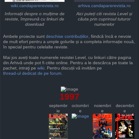
wiki.candaparerevista.ro
arhiva.candaparerevista.ro
Informații despre o mulțime de
Aici puteți citi revista Level și
reviste, împreună cu linkuri de
căuta prin cuprinsul tuturor
download
numerelor
Ambele proiecte sunt
deschise
contribuțiilor
, fiindcă încă e nevoie
de mult efort pentru a umple golurile și a completa informație nouă,
în special pentru celelalte reviste.
Mai jos aveți toate numerele revistei Level, cu linkuri către pagina
din Arhivă unde pot fi citite online. Pentru a le descărca pe toate la
pachet, intraţi pe
wiki
. Pentru discuții vă invităm pe
thread-ul dedicat de pe forum
.
1997
septembr
octombri
noiembri
decembri
ie
e
e
e