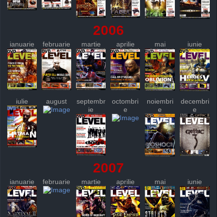
2006
ianuarie
februarie
martie
aprilie
mai
iunie
iulie
august
septembr
octombri
noiembri
decembri
ie
e
e
e
2007
ianuarie
februarie
martie
aprilie
mai
iunie