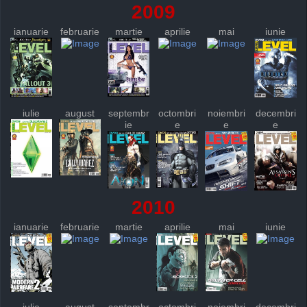
2009
ianuarie
februarie
martie
aprilie
mai
iunie
iulie
august
septembr
octombri
noiembri
decembri
ie
e
e
e
2010
ianuarie
februarie
martie
aprilie
mai
iunie