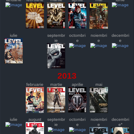
iulie
septembr
octombri
noiembri
decembri
ie
e
e
e
2013
februarie
martie
aprilie
mai
iulie
august
septembr
octombri
noiembri
decembri
ie
e
e
e*