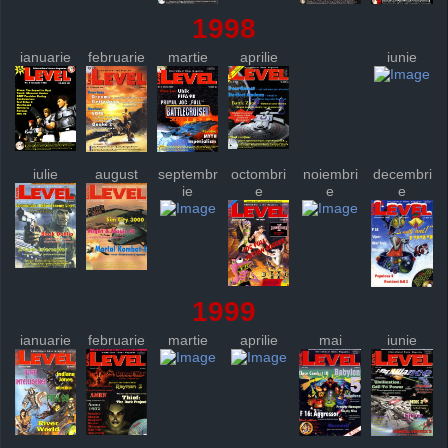
1998
ianuarie
februarie
martie
aprilie
iunie
iulie
august
septembr
octombri
noiembri
decembri
ie
e
e
e
1999
ianuarie
februarie
martie
aprilie
mai
iunie