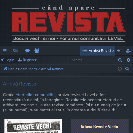
Site
Arhivă Reviste
Sear
Login
Register
ui
or
e
og
eg
S
Site
Board index
Arhivă Reviste
ck
u
m
in
ist
e
lin
m
be
er
a
Arhivă Reviste
r
ks
s
rs
Grație
eforturilor comunității
, arhiva revistei Level a fost
c
reconstituită digital, în întregime. Rezultatele acestor eforturi de
h
arhivare, extinse și la alte reviste românești (și nu numai) de jocuri
(și nu numai), s-au materializat și în crearea a două site-uri: