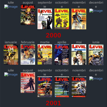
iulie
august
septembr
octombri
noiembri
decembri
ie
e
e
e
2000
ianuarie
februarie
martie
aprilie
mai
iunie
iulie
august
septembr
octombri
noiembri
decembri
ie
e
e
e
2001