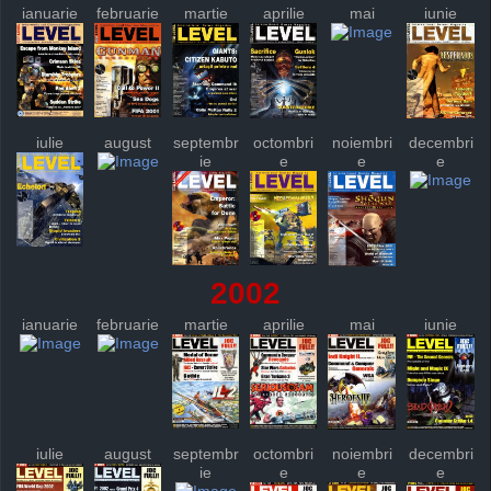
ianuarie
februarie
martie
aprilie
mai
iunie
iulie
august
septembr
octombri
noiembri
decembri
ie
e
e
e
2002
ianuarie
februarie
martie
aprilie
mai
iunie
iulie
august
septembr
octombri
noiembri
decembri
ie
e
e
e