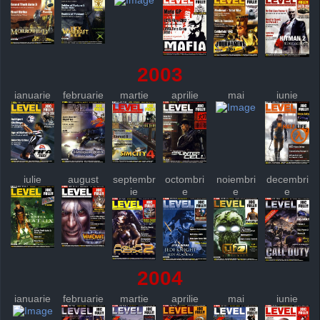
2003
ianuarie
februarie
martie
aprilie
mai
iunie
iulie
august
septembr
octombri
noiembri
decembri
ie
e
e
e
2004
ianuarie
februarie
martie
aprilie
mai
iunie