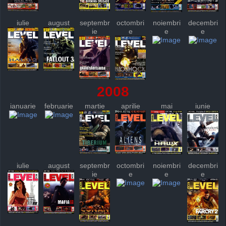
iulie
august
septembr
octombri
noiembri
decembri
ie
e
e
e
2008
ianuarie
februarie
martie
aprilie
mai
iunie
iulie
august
septembr
octombri
noiembri
decembri
ie
e
e
e