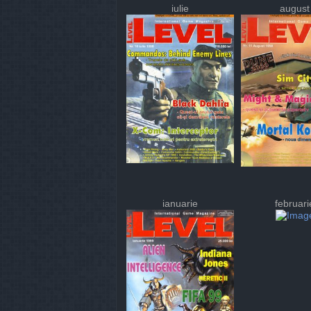
iulie
august
ianuarie
februari