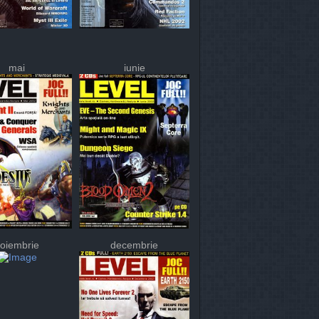
mai
iunie
oiembrie
decembrie