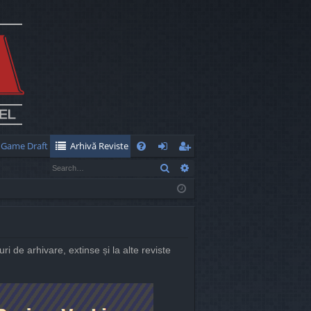
Game Draft
Arhivă Reviste
Q
Search
Advanced search
FA
og
eg
Q
in
ist
er
uri de arhivare, extinse și la alte reviste