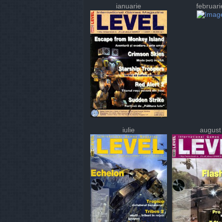
ianuarie
februari
iulie
august