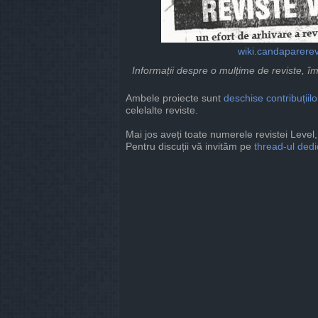
wiki.candaparerev
Informații despre o mulțime de reviste, î
Ambele proiecte sunt
deschise
contribuțiilo
celelalte reviste.
Mai jos aveți toate numerele revistei Level, 
Pentru discuții vă invităm pe
thread-ul ded