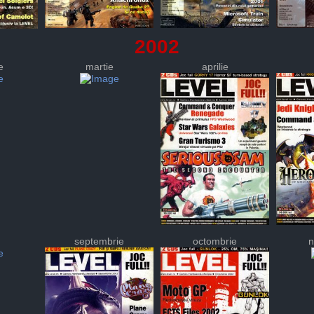
2002
e
martie
aprilie
septembrie
octombrie
n