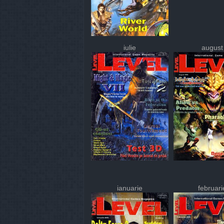
iulie
august
ianuarie
februari