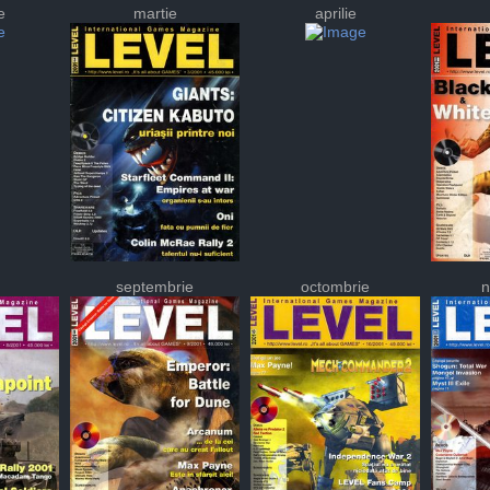
e
martie
aprilie
septembrie
octombrie
n