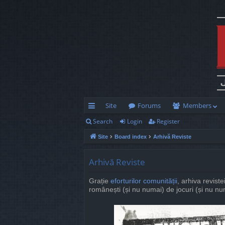
Site
Forums
Members
Search
Login
Register
ui
Site
Board index
Arhivă Reviste
ck
lin
Arhivă Reviste
ks
Grație
eforturilor comunității
, arhiva reviste
românești (și nu numai) de jocuri (și nu num