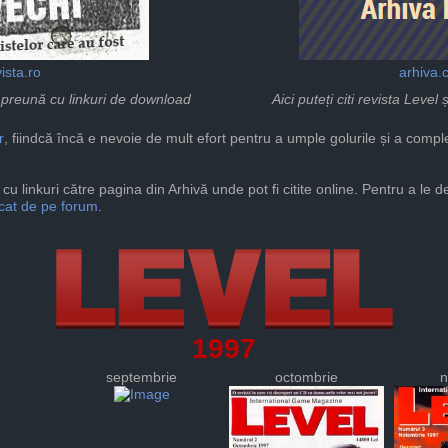
ista.ro
arhiva.
mpreună cu linkuri de download
Aici puteți citi revista Leve
r
, fiindcă încă e nevoie de mult efort pentru a umple golurile și a compl
cu linkuri către pagina din Arhivă unde pot fi citite online. Pentru a le 
icat de pe forum
.
1997
septembrie
octombrie
n