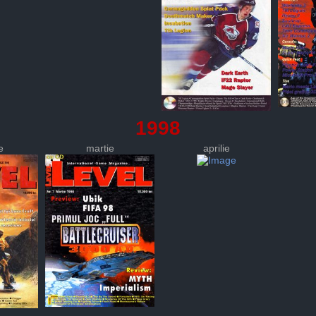
1998
e
martie
aprilie