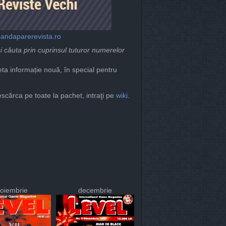
candaparerevista.ro
l și căuta prin cuprinsul tuturor numerelor
eta informație nouă, în special pentru
descărca pe toate la pachet, intraţi pe
wiki
.
oiembrie
decembrie