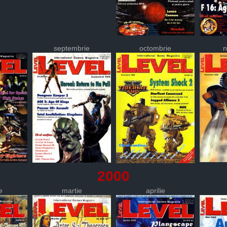
septembrie
octombrie
n
2000
e
martie
aprilie