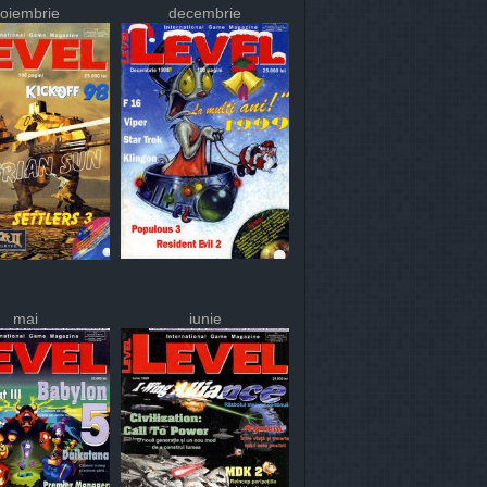
oiembrie
decembrie
mai
iunie