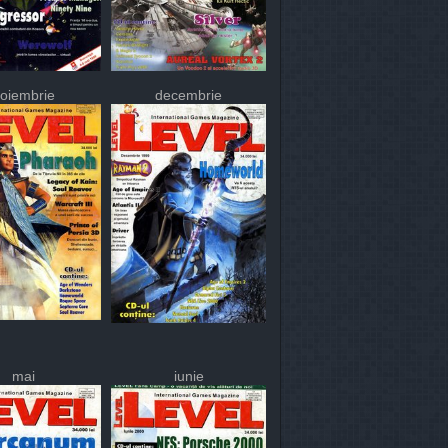
oiembrie
decembrie
mai
iunie