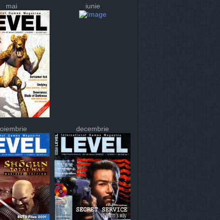
mai
iunie
oiembrie
decembrie