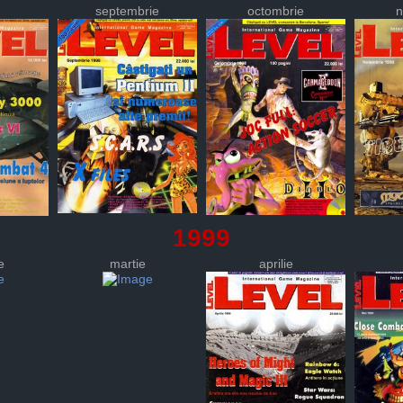
septembrie
octombrie
n
1999
e
martie
aprilie