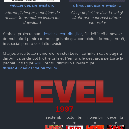
wiki.candaparerevista.ro
arhiva.candaparerevista.ro
Informații despre o mulțime de
Aici puteți citi revista Level și
reviste, împreună cu linkuri de
căuta prin cuprinsul tuturor
download
numerelor
Ambele proiecte sunt
deschise
contribuțiilor
, fiindcă încă e nevoie
de mult efort pentru a umple golurile și a completa informație nouă,
în special pentru celelalte reviste.
Mai jos aveți toate numerele revistei Level, cu linkuri către pagina
din Arhivă unde pot fi citite online. Pentru a le descărca pe toate la
pachet, intraţi pe
wiki
. Pentru discuții vă invităm pe
thread-ul dedicat de pe forum
.
1997
septembr
octombri
noiembri
decembri
ie
e
e
e