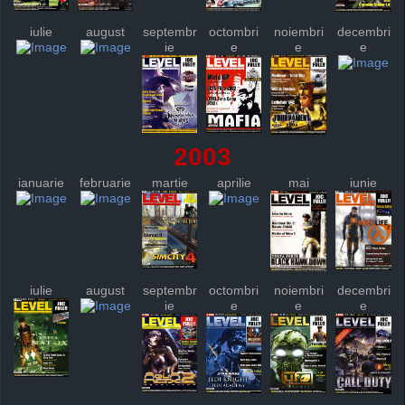
iulie
august
septembr
octombri
noiembri
decembri
ie
e
e
e
2003
ianuarie
februarie
martie
aprilie
mai
iunie
iulie
august
septembr
octombri
noiembri
decembri
ie
e
e
e