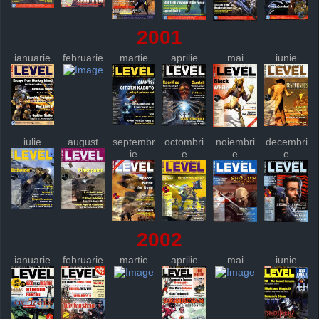
2001
ianuarie
februarie
martie
aprilie
mai
iunie
iulie
august
septembr
octombri
noiembri
decembri
ie
e
e
e
2002
ianuarie
februarie
martie
aprilie
mai
iunie