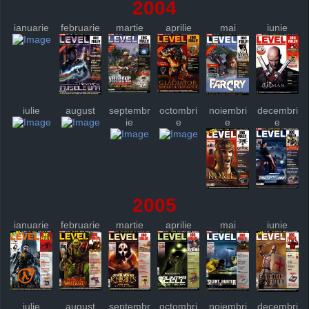
2004
ianuarie
februarie
martie
aprilie
mai
iunie
iulie
august
septembr
octombri
noiembri
decembri
ie
e
e
e
2005
ianuarie
februarie
martie
aprilie
mai
iunie
iulie
august
septembr
octombri
noiembri
decembri