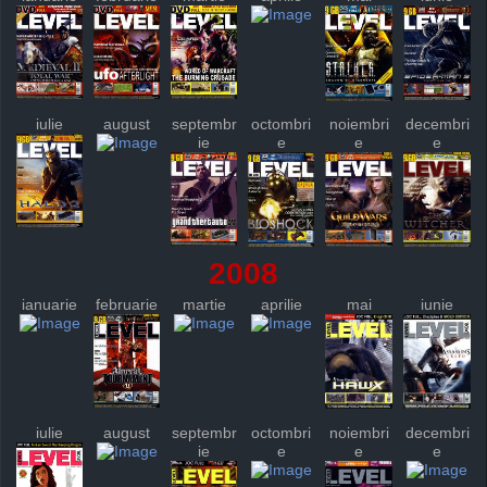
iulie
august
septembr
octombri
noiembri
decembri
ie
e
e
e
2008
ianuarie
februarie
martie
aprilie
mai
iunie
iulie
august
septembr
octombri
noiembri
decembri
ie
e
e
e