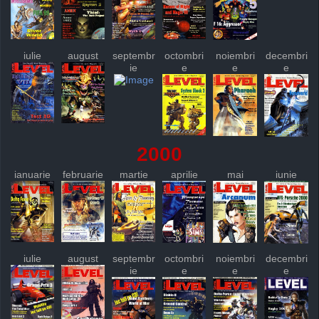
iulie
august
septembr
octombri
noiembri
decembri
ie
e
e
e
2000
ianuarie
februarie
martie
aprilie
mai
iunie
iulie
august
septembr
octombri
noiembri
decembri
ie
e
e
e