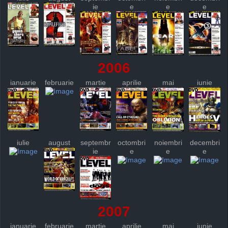
ie
e
e
e
2006
ianuarie
februarie
martie
aprilie
mai
iunie
iulie
august
septembr
octombri
noiembri
decembri
ie
e
e
e
2007
ianuarie
februarie
martie
aprilie
mai
iunie