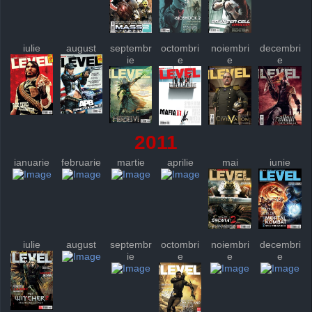
iulie
august
septembr
octombri
noiembri
decembri
ie
e
e
e
2011
ianuarie
februarie
martie
aprilie
mai
iunie
iulie
august
septembr
octombri
noiembri
decembri
ie
e
e
e