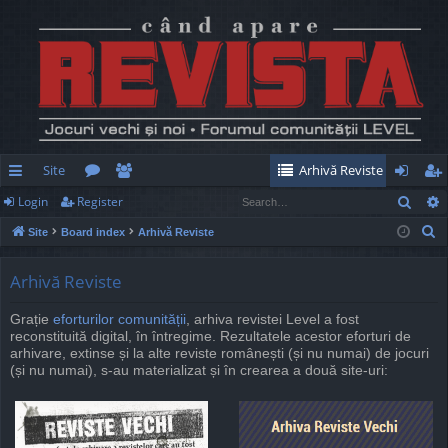
Site
Arhivă Reviste
Sear
Login
Register
ui
or
e
og
eg
S
Site
Board index
Arhivă Reviste
ck
u
m
in
ist
e
lin
m
be
er
a
Arhivă Reviste
r
ks
s
rs
Grație
eforturilor comunității
, arhiva revistei Level a fost
c
reconstituită digital, în întregime. Rezultatele acestor eforturi de
h
arhivare, extinse și la alte reviste românești (și nu numai) de jocuri
(și nu numai), s-au materializat și în crearea a două site-uri: