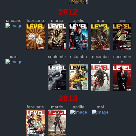
2012
ianuarie
februarie
martie
aprilie
mai
iunie
iulie
septembr
octombri
noiembri
decembri
ie
e
e
e
2013
februarie
martie
aprilie
mai