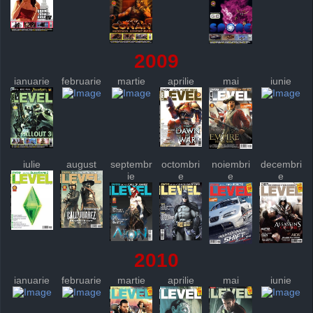
2009
ianuarie
februarie
martie
aprilie
mai
iunie
iulie
august
septembr
octombri
noiembri
decembri
ie
e
e
e
2010
ianuarie
februarie
martie
aprilie
mai
iunie