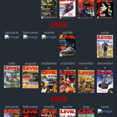
1998
ianuarie
februarie
martie
aprilie
iunie
iulie
august
septembr
octombri
noiembri
decembri
ie
e
e
e
1999
ianuarie
februarie
martie
aprilie
mai
iunie