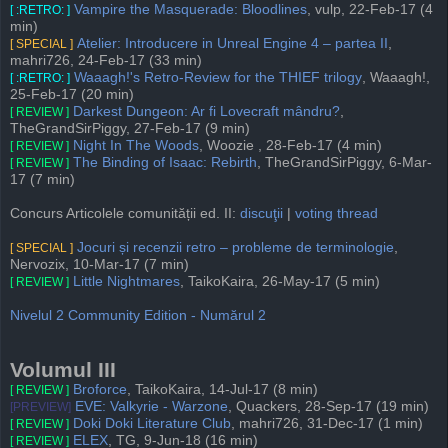
Vampire the Masquerade: Bloodlines
, vulp, 22-Feb-17 (4
[ :RETRO: ]
min)
Atelier: Introducere in Unreal Engine 4 – partea II
,
[ SPECIAL ]
mahri726, 24-Feb-17 (33 min)
Waaagh!'s Retro-Review for the THIEF trilogy
, Waaagh!,
[ :RETRO: ]
25-Feb-17 (20 min)
Darkest Dungeon: Ar fi Lovecraft mândru?
,
[ REVIEW ]
TheGrandSirPiggy, 27-Feb-17 (9 min)
Night In The Woods
, Woozie , 28-Feb-17 (4 min)
[ REVIEW ]
The Binding of Isaac: Rebirth
, TheGrandSirPiggy, 6-Mar-
[ REVIEW ]
17 (7 min)
Concurs Articolele comunității ed. II:
discuţii
|
voting thread
Jocuri și recenzii retro – probleme de terminologie
,
[ SPECIAL ]
Nervozix, 10-Mar-17 (7 min)
Little Nightmares
, TaikoKaira, 26-May-17 (5 min)
[ REVIEW ]
Nivelul 2 Community Edition - Numărul 2
Volumul III
Broforce
, TaikoKaira, 14-Jul-17 (8 min)
[ REVIEW ]
EVE: Valkyrie - Warzone
, Quackers, 28-Sep-17 (19 min)
[PREVIEW]
Doki Doki Literature Club
, mahri726, 31-Dec-17 (1 min)
[ REVIEW ]
ELEX
, TG, 9-Jun-18 (16 min)
[ REVIEW ]