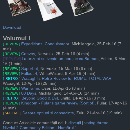
Download
Volumul I
Expeditions: Conquistador
, Michilangelo, 25-Feb-16 (7
[ REVIEW ]
min)
Convoy
, Nervozix, 25-Feb-16 (4 min)
[ REVIEW ]
La orizont se ivește un nou joc cu Batman
, Ashiro, 6-Mar-
[PREVIEW]
16 (1 min)
Superhot
, Nervozix, 15-Mar-16 (6 min)
[ REVIEW ]
Fallout 4
, WhiteWizard, 8-Apr-16 (4 min)
[ REVIEW ]
Waaagh!'s Retro-Review for ROME: TOTAL WAR
,
[ :RETRO: ]
Waaagh!, 10-Apr-16 (25 min)
Warframe
, Oser, 11-Apr-16 (8 min)
[ REVIEW ]
80 Days
, Michilangelo, 14-Apr-16 (14 min)
[ REVIEW ]
Beyond Good & Evil
, uniflo, 14-Apr-16 (3 min)
[ :RETRO: ]
Kingdom - Fular's game review (Sort of)
, Fular, 17-Apr-16
[ REVIEW ]
(4 min)
Despre opțiuni și consecințe
, Zulu, 21-Apr-16 (19 min)
[ SPECIAL ]
Concurs Articolele comunității ed. I:
discuţii
|
voting thread
Nivelul 2 Community Edition - Numărul 1