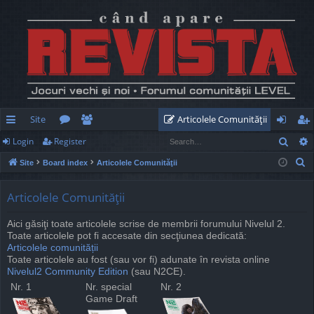
Site
Articolele Comunităţii
Sear
Login
Register
ui
or
e
og
eg
S
Site
Board index
Articolele Comunităţii
ck
u
m
in
ist
e
lin
m
be
er
a
Articolele Comunităţii
r
ks
s
rs
Aici găsiţi toate articolele scrise de membrii forumului Nivelul 2.
c
Toate articolele pot fi accesate din secţiunea dedicată:
h
Articolele comunității
Toate articolele au fost (sau vor fi) adunate în revista online
Nivelul2 Community Edition
(sau N2CE).
Nr. 1
Nr. special
Nr. 2
Game Draft