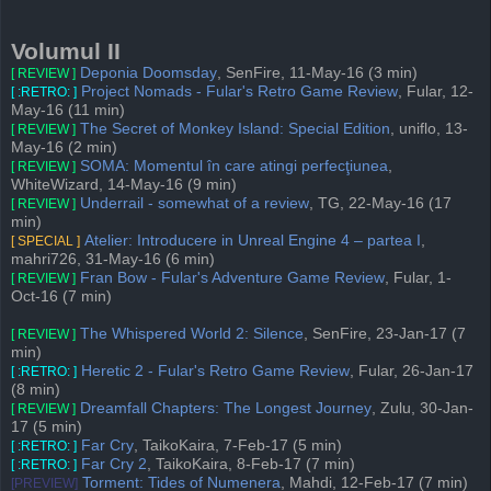
Volumul II
Deponia Doomsday
, SenFire, 11-May-16 (3 min)
[ REVIEW ]
Project Nomads - Fular's Retro Game Review
, Fular, 12-
[ :RETRO: ]
May-16 (11 min)
The Secret of Monkey Island: Special Edition
, uniflo, 13-
[ REVIEW ]
May-16 (2 min)
SOMA: Momentul în care atingi perfecţiunea
,
[ REVIEW ]
WhiteWizard, 14-May-16 (9 min)
Underrail - somewhat of a review
, TG, 22-May-16 (17
[ REVIEW ]
min)
Atelier: Introducere in Unreal Engine 4 – partea I
,
[ SPECIAL ]
mahri726, 31-May-16 (6 min)
Fran Bow - Fular's Adventure Game Review
, Fular, 1-
[ REVIEW ]
Oct-16 (7 min)
The Whispered World 2: Silence
, SenFire, 23-Jan-17 (7
[ REVIEW ]
min)
Heretic 2 - Fular's Retro Game Review
, Fular, 26-Jan-17
[ :RETRO: ]
(8 min)
Dreamfall Chapters: The Longest Journey
, Zulu, 30-Jan-
[ REVIEW ]
17 (5 min)
Far Cry
, TaikoKaira, 7-Feb-17 (5 min)
[ :RETRO: ]
Far Cry 2
, TaikoKaira, 8-Feb-17 (7 min)
[ :RETRO: ]
Torment: Tides of Numenera
, Mahdi, 12-Feb-17 (7 min)
[PREVIEW]