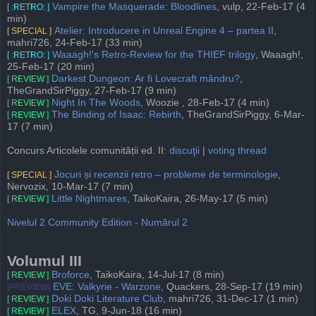
Vampire the Masquerade: Bloodlines
, vulp, 22-Feb-17 (4
[ :RETRO: ]
min)
Atelier: Introducere in Unreal Engine 4 – partea II
,
[ SPECIAL ]
mahri726, 24-Feb-17 (33 min)
Waaagh!'s Retro-Review for the THIEF trilogy
, Waaagh!,
[ :RETRO: ]
25-Feb-17 (20 min)
Darkest Dungeon: Ar fi Lovecraft mândru?
,
[ REVIEW ]
TheGrandSirPiggy, 27-Feb-17 (9 min)
Night In The Woods
, Woozie , 28-Feb-17 (4 min)
[ REVIEW ]
The Binding of Isaac: Rebirth
, TheGrandSirPiggy, 6-Mar-
[ REVIEW ]
17 (7 min)
Concurs Articolele comunității ed. II:
discuţii
|
voting thread
Jocuri și recenzii retro – probleme de terminologie
,
[ SPECIAL ]
Nervozix, 10-Mar-17 (7 min)
Little Nightmares
, TaikoKaira, 26-May-17 (5 min)
[ REVIEW ]
Nivelul 2 Community Edition - Numărul 2
Volumul III
Broforce
, TaikoKaira, 14-Jul-17 (8 min)
[ REVIEW ]
EVE: Valkyrie - Warzone
, Quackers, 28-Sep-17 (19 min)
[PREVIEW]
Doki Doki Literature Club
, mahri726, 31-Dec-17 (1 min)
[ REVIEW ]
ELEX
, TG, 9-Jun-18 (16 min)
[ REVIEW ]