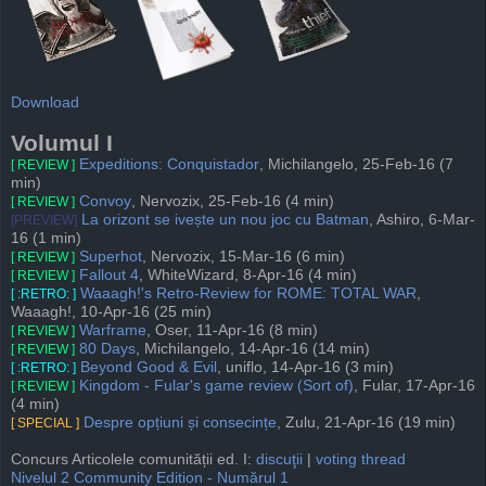
Download
Volumul I
Expeditions: Conquistador
, Michilangelo, 25-Feb-16 (7
[ REVIEW ]
min)
Convoy
, Nervozix, 25-Feb-16 (4 min)
[ REVIEW ]
La orizont se ivește un nou joc cu Batman
, Ashiro, 6-Mar-
[PREVIEW]
16 (1 min)
Superhot
, Nervozix, 15-Mar-16 (6 min)
[ REVIEW ]
Fallout 4
, WhiteWizard, 8-Apr-16 (4 min)
[ REVIEW ]
Waaagh!'s Retro-Review for ROME: TOTAL WAR
,
[ :RETRO: ]
Waaagh!, 10-Apr-16 (25 min)
Warframe
, Oser, 11-Apr-16 (8 min)
[ REVIEW ]
80 Days
, Michilangelo, 14-Apr-16 (14 min)
[ REVIEW ]
Beyond Good & Evil
, uniflo, 14-Apr-16 (3 min)
[ :RETRO: ]
Kingdom - Fular's game review (Sort of)
, Fular, 17-Apr-16
[ REVIEW ]
(4 min)
Despre opțiuni și consecințe
, Zulu, 21-Apr-16 (19 min)
[ SPECIAL ]
Concurs Articolele comunității ed. I:
discuţii
|
voting thread
Nivelul 2 Community Edition - Numărul 1