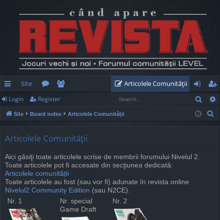
Site
Articolele Comunităţii
Sear
Login
Register
ui
or
e
og
eg
S
Site
Board index
Articolele Comunităţii
ck
u
m
in
ist
e
lin
m
be
er
a
Articolele Comunităţii
r
ks
s
rs
Aici găsiţi toate articolele scrise de membrii forumului Nivelul 2.
c
Toate articolele pot fi accesate din secţiunea dedicată:
h
Articolele comunității
Toate articolele au fost (sau vor fi) adunate în revista online
Nivelul2 Community Edition
(sau N2CE).
Nr. 1
Nr. special
Nr. 2
Game Draft