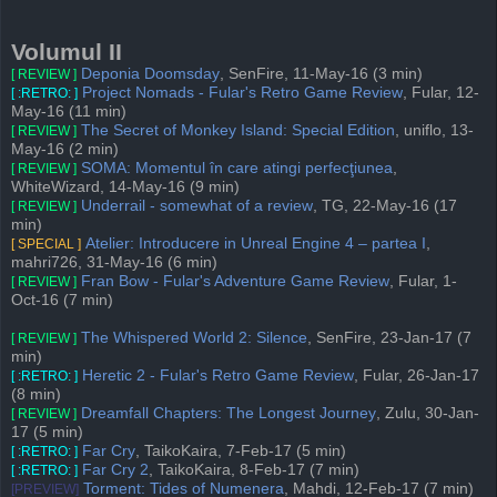
Volumul II
Deponia Doomsday
, SenFire, 11-May-16 (3 min)
[ REVIEW ]
Project Nomads - Fular's Retro Game Review
, Fular, 12-
[ :RETRO: ]
May-16 (11 min)
The Secret of Monkey Island: Special Edition
, uniflo, 13-
[ REVIEW ]
May-16 (2 min)
SOMA: Momentul în care atingi perfecţiunea
,
[ REVIEW ]
WhiteWizard, 14-May-16 (9 min)
Underrail - somewhat of a review
, TG, 22-May-16 (17
[ REVIEW ]
min)
Atelier: Introducere in Unreal Engine 4 – partea I
,
[ SPECIAL ]
mahri726, 31-May-16 (6 min)
Fran Bow - Fular's Adventure Game Review
, Fular, 1-
[ REVIEW ]
Oct-16 (7 min)
The Whispered World 2: Silence
, SenFire, 23-Jan-17 (7
[ REVIEW ]
min)
Heretic 2 - Fular's Retro Game Review
, Fular, 26-Jan-17
[ :RETRO: ]
(8 min)
Dreamfall Chapters: The Longest Journey
, Zulu, 30-Jan-
[ REVIEW ]
17 (5 min)
Far Cry
, TaikoKaira, 7-Feb-17 (5 min)
[ :RETRO: ]
Far Cry 2
, TaikoKaira, 8-Feb-17 (7 min)
[ :RETRO: ]
Torment: Tides of Numenera
, Mahdi, 12-Feb-17 (7 min)
[PREVIEW]