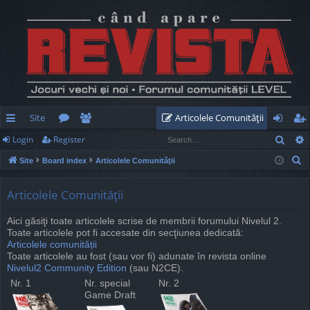
Site
Articolele Comunităţii
Sear
Login
Register
ui
or
e
og
eg
S
Site
Board index
Articolele Comunităţii
ck
u
m
in
ist
e
lin
m
be
er
a
Articolele Comunităţii
r
ks
s
rs
Aici găsiţi toate articolele scrise de membrii forumului Nivelul 2.
c
Toate articolele pot fi accesate din secţiunea dedicată:
h
Articolele comunității
Toate articolele au fost (sau vor fi) adunate în revista online
Nivelul2 Community Edition
(sau N2CE).
Nr. 1
Nr. special
Nr. 2
Game Draft