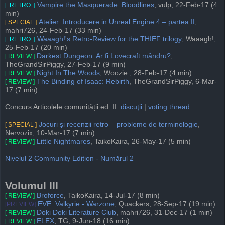
Vampire the Masquerade: Bloodlines
, vulp, 22-Feb-17 (4
[ :RETRO: ]
min)
Atelier: Introducere in Unreal Engine 4 – partea II
,
[ SPECIAL ]
mahri726, 24-Feb-17 (33 min)
Waaagh!'s Retro-Review for the THIEF trilogy
, Waaagh!,
[ :RETRO: ]
25-Feb-17 (20 min)
Darkest Dungeon: Ar fi Lovecraft mândru?
,
[ REVIEW ]
TheGrandSirPiggy, 27-Feb-17 (9 min)
Night In The Woods
, Woozie , 28-Feb-17 (4 min)
[ REVIEW ]
The Binding of Isaac: Rebirth
, TheGrandSirPiggy, 6-Mar-
[ REVIEW ]
17 (7 min)
Concurs Articolele comunității ed. II:
discuţii
|
voting thread
Jocuri și recenzii retro – probleme de terminologie
,
[ SPECIAL ]
Nervozix, 10-Mar-17 (7 min)
Little Nightmares
, TaikoKaira, 26-May-17 (5 min)
[ REVIEW ]
Nivelul 2 Community Edition - Numărul 2
Volumul III
Broforce
, TaikoKaira, 14-Jul-17 (8 min)
[ REVIEW ]
EVE: Valkyrie - Warzone
, Quackers, 28-Sep-17 (19 min)
[PREVIEW]
Doki Doki Literature Club
, mahri726, 31-Dec-17 (1 min)
[ REVIEW ]
ELEX
, TG, 9-Jun-18 (16 min)
[ REVIEW ]