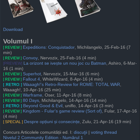
Download
Volumul I
Expeditions: Conquistador
, Michilangelo, 25-Feb-16 (7
[ REVIEW ]
min)
Convoy
, Nervozix, 25-Feb-16 (4 min)
[ REVIEW ]
La orizont se ivește un nou joc cu Batman
, Ashiro, 6-Mar-
[PREVIEW]
16 (1 min)
Superhot
, Nervozix, 15-Mar-16 (6 min)
[ REVIEW ]
Fallout 4
, WhiteWizard, 8-Apr-16 (4 min)
[ REVIEW ]
Waaagh!'s Retro-Review for ROME: TOTAL WAR
,
[ :RETRO: ]
Waaagh!, 10-Apr-16 (25 min)
Warframe
, Oser, 11-Apr-16 (8 min)
[ REVIEW ]
80 Days
, Michilangelo, 14-Apr-16 (14 min)
[ REVIEW ]
Beyond Good & Evil
, uniflo, 14-Apr-16 (3 min)
[ :RETRO: ]
Kingdom - Fular's game review (Sort of)
, Fular, 17-Apr-16
[ REVIEW ]
(4 min)
Despre opțiuni și consecințe
, Zulu, 21-Apr-16 (19 min)
[ SPECIAL ]
Concurs Articolele comunității ed. I:
discuţii
|
voting thread
Nivelul 2 Community Edition - Numărul 1