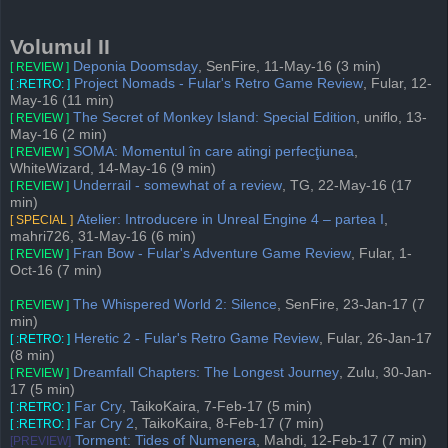
Volumul II
Deponia Doomsday
, SenFire, 11-May-16 (3 min)
[ REVIEW ]
Project Nomads - Fular's Retro Game Review
, Fular, 12-
[ :RETRO: ]
May-16 (11 min)
The Secret of Monkey Island: Special Edition
, uniflo, 13-
[ REVIEW ]
May-16 (2 min)
SOMA: Momentul în care atingi perfecţiunea
,
[ REVIEW ]
WhiteWizard, 14-May-16 (9 min)
Underrail - somewhat of a review
, TG, 22-May-16 (17
[ REVIEW ]
min)
Atelier: Introducere in Unreal Engine 4 – partea I
,
[ SPECIAL ]
mahri726, 31-May-16 (6 min)
Fran Bow - Fular's Adventure Game Review
, Fular, 1-
[ REVIEW ]
Oct-16 (7 min)
The Whispered World 2: Silence
, SenFire, 23-Jan-17 (7
[ REVIEW ]
min)
Heretic 2 - Fular's Retro Game Review
, Fular, 26-Jan-17
[ :RETRO: ]
(8 min)
Dreamfall Chapters: The Longest Journey
, Zulu, 30-Jan-
[ REVIEW ]
17 (5 min)
Far Cry
, TaikoKaira, 7-Feb-17 (5 min)
[ :RETRO: ]
Far Cry 2
, TaikoKaira, 8-Feb-17 (7 min)
[ :RETRO: ]
Torment: Tides of Numenera
, Mahdi, 12-Feb-17 (7 min)
[PREVIEW]