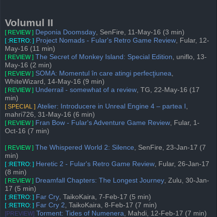
Volumul II
Deponia Doomsday
, SenFire, 11-May-16 (3 min)
[ REVIEW ]
Project Nomads - Fular's Retro Game Review
, Fular, 12-
[ :RETRO: ]
May-16 (11 min)
The Secret of Monkey Island: Special Edition
, uniflo, 13-
[ REVIEW ]
May-16 (2 min)
SOMA: Momentul în care atingi perfecţiunea
,
[ REVIEW ]
WhiteWizard, 14-May-16 (9 min)
Underrail - somewhat of a review
, TG, 22-May-16 (17
[ REVIEW ]
min)
Atelier: Introducere in Unreal Engine 4 – partea I
,
[ SPECIAL ]
mahri726, 31-May-16 (6 min)
Fran Bow - Fular's Adventure Game Review
, Fular, 1-
[ REVIEW ]
Oct-16 (7 min)
The Whispered World 2: Silence
, SenFire, 23-Jan-17 (7
[ REVIEW ]
min)
Heretic 2 - Fular's Retro Game Review
, Fular, 26-Jan-17
[ :RETRO: ]
(8 min)
Dreamfall Chapters: The Longest Journey
, Zulu, 30-Jan-
[ REVIEW ]
17 (5 min)
Far Cry
, TaikoKaira, 7-Feb-17 (5 min)
[ :RETRO: ]
Far Cry 2
, TaikoKaira, 8-Feb-17 (7 min)
[ :RETRO: ]
Torment: Tides of Numenera
, Mahdi, 12-Feb-17 (7 min)
[PREVIEW]