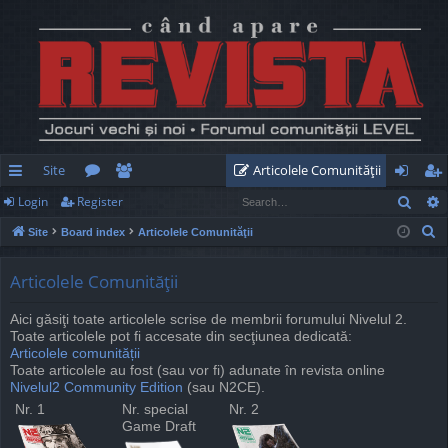
Site
Articolele Comunităţii
Sear
Login
Register
ui
or
e
og
eg
S
Site
Board index
Articolele Comunităţii
ck
u
m
in
ist
e
lin
m
be
er
a
Articolele Comunităţii
r
ks
s
rs
Aici găsiţi toate articolele scrise de membrii forumului Nivelul 2.
c
Toate articolele pot fi accesate din secţiunea dedicată:
h
Articolele comunității
Toate articolele au fost (sau vor fi) adunate în revista online
Nivelul2 Community Edition
(sau N2CE).
Nr. 1
Nr. special
Nr. 2
Game Draft