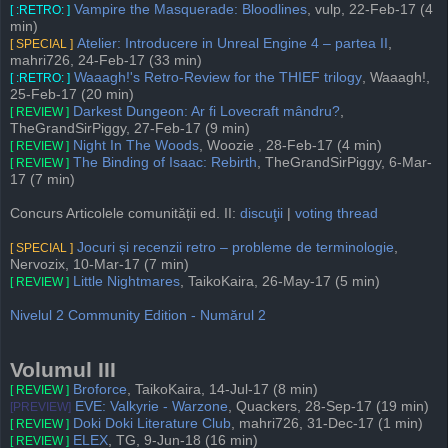
Vampire the Masquerade: Bloodlines
, vulp, 22-Feb-17 (4
[ :RETRO: ]
min)
Atelier: Introducere in Unreal Engine 4 – partea II
,
[ SPECIAL ]
mahri726, 24-Feb-17 (33 min)
Waaagh!'s Retro-Review for the THIEF trilogy
, Waaagh!,
[ :RETRO: ]
25-Feb-17 (20 min)
Darkest Dungeon: Ar fi Lovecraft mândru?
,
[ REVIEW ]
TheGrandSirPiggy, 27-Feb-17 (9 min)
Night In The Woods
, Woozie , 28-Feb-17 (4 min)
[ REVIEW ]
The Binding of Isaac: Rebirth
, TheGrandSirPiggy, 6-Mar-
[ REVIEW ]
17 (7 min)
Concurs Articolele comunității ed. II:
discuţii
|
voting thread
Jocuri și recenzii retro – probleme de terminologie
,
[ SPECIAL ]
Nervozix, 10-Mar-17 (7 min)
Little Nightmares
, TaikoKaira, 26-May-17 (5 min)
[ REVIEW ]
Nivelul 2 Community Edition - Numărul 2
Volumul III
Broforce
, TaikoKaira, 14-Jul-17 (8 min)
[ REVIEW ]
EVE: Valkyrie - Warzone
, Quackers, 28-Sep-17 (19 min)
[PREVIEW]
Doki Doki Literature Club
, mahri726, 31-Dec-17 (1 min)
[ REVIEW ]
ELEX
, TG, 9-Jun-18 (16 min)
[ REVIEW ]