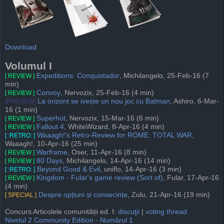
Download
Volumul I
Expeditions: Conquistador
, Michilangelo, 25-Feb-16 (7
[ REVIEW ]
min)
Convoy
, Nervozix, 25-Feb-16 (4 min)
[ REVIEW ]
La orizont se ivește un nou joc cu Batman
, Ashiro, 6-Mar-
[PREVIEW]
16 (1 min)
Superhot
, Nervozix, 15-Mar-16 (6 min)
[ REVIEW ]
Fallout 4
, WhiteWizard, 8-Apr-16 (4 min)
[ REVIEW ]
Waaagh!'s Retro-Review for ROME: TOTAL WAR
,
[ :RETRO: ]
Waaagh!, 10-Apr-16 (25 min)
Warframe
, Oser, 11-Apr-16 (8 min)
[ REVIEW ]
80 Days
, Michilangelo, 14-Apr-16 (14 min)
[ REVIEW ]
Beyond Good & Evil
, uniflo, 14-Apr-16 (3 min)
[ :RETRO: ]
Kingdom - Fular's game review (Sort of)
, Fular, 17-Apr-16
[ REVIEW ]
(4 min)
Despre opțiuni și consecințe
, Zulu, 21-Apr-16 (19 min)
[ SPECIAL ]
Concurs Articolele comunității ed. I:
discuţii
|
voting thread
Nivelul 2 Community Edition - Numărul 1