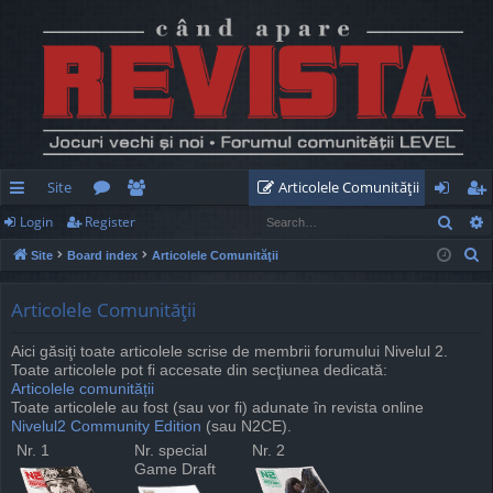
Site
Articolele Comunităţii
Sear
Login
Register
ui
or
e
og
eg
S
Site
Board index
Articolele Comunităţii
ck
u
m
in
ist
e
lin
m
be
er
a
Articolele Comunităţii
r
ks
s
rs
Aici găsiţi toate articolele scrise de membrii forumului Nivelul 2.
c
Toate articolele pot fi accesate din secţiunea dedicată:
h
Articolele comunității
Toate articolele au fost (sau vor fi) adunate în revista online
Nivelul2 Community Edition
(sau N2CE).
Nr. 1
Nr. special
Nr. 2
Game Draft