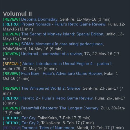
Volumul II
Deponia Doomsday
, SenFire, 11-May-16 (3 min)
[ REVIEW ]
Project Nomads - Fular's Retro Game Review
, Fular, 12-
[ :RETRO: ]
May-16 (11 min)
The Secret of Monkey Island: Special Edition
, uniflo, 13-
[ REVIEW ]
May-16 (2 min)
SOMA: Momentul în care atingi perfecţiunea
,
[ REVIEW ]
WhiteWizard, 14-May-16 (9 min)
Underrail - somewhat of a review
, TG, 22-May-16 (17
[ REVIEW ]
min)
Atelier: Introducere in Unreal Engine 4 – partea I
,
[ SPECIAL ]
mahri726, 31-May-16 (6 min)
Fran Bow - Fular's Adventure Game Review
, Fular, 1-
[ REVIEW ]
Oct-16 (7 min)
The Whispered World 2: Silence
, SenFire, 23-Jan-17 (7
[ REVIEW ]
min)
Heretic 2 - Fular's Retro Game Review
, Fular, 26-Jan-17
[ :RETRO: ]
(8 min)
Dreamfall Chapters: The Longest Journey
, Zulu, 30-Jan-
[ REVIEW ]
17 (5 min)
Far Cry
, TaikoKaira, 7-Feb-17 (5 min)
[ :RETRO: ]
Far Cry 2
, TaikoKaira, 8-Feb-17 (7 min)
[ :RETRO: ]
Torment: Tides of Numenera
, Mahdi, 12-Feb-17 (7 min)
[PREVIEW]