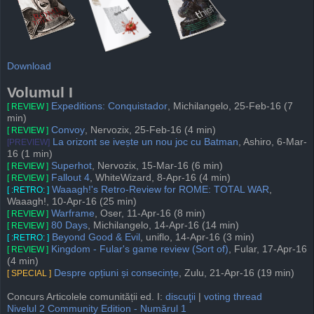
Download
Volumul I
Expeditions: Conquistador
, Michilangelo, 25-Feb-16 (7
[ REVIEW ]
min)
Convoy
, Nervozix, 25-Feb-16 (4 min)
[ REVIEW ]
La orizont se ivește un nou joc cu Batman
, Ashiro, 6-Mar-
[PREVIEW]
16 (1 min)
Superhot
, Nervozix, 15-Mar-16 (6 min)
[ REVIEW ]
Fallout 4
, WhiteWizard, 8-Apr-16 (4 min)
[ REVIEW ]
Waaagh!'s Retro-Review for ROME: TOTAL WAR
,
[ :RETRO: ]
Waaagh!, 10-Apr-16 (25 min)
Warframe
, Oser, 11-Apr-16 (8 min)
[ REVIEW ]
80 Days
, Michilangelo, 14-Apr-16 (14 min)
[ REVIEW ]
Beyond Good & Evil
, uniflo, 14-Apr-16 (3 min)
[ :RETRO: ]
Kingdom - Fular's game review (Sort of)
, Fular, 17-Apr-16
[ REVIEW ]
(4 min)
Despre opțiuni și consecințe
, Zulu, 21-Apr-16 (19 min)
[ SPECIAL ]
Concurs Articolele comunității ed. I:
discuţii
|
voting thread
Nivelul 2 Community Edition - Numărul 1