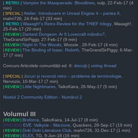
Vampire the Masquerade: Bloodlines
, vulp, 22-Feb-17 (4
[ :RETRO: ]
min)
Atelier: Introducere in Unreal Engine 4 – partea II
,
[ SPECIAL ]
mahri726, 24-Feb-17 (33 min)
Waaagh!'s Retro-Review for the THIEF trilogy
, Waaagh!,
[ :RETRO: ]
25-Feb-17 (20 min)
Darkest Dungeon: Ar fi Lovecraft mândru?
,
[ REVIEW ]
TheGrandSirPiggy, 27-Feb-17 (9 min)
Night In The Woods
, Woozie , 28-Feb-17 (4 min)
[ REVIEW ]
The Binding of Isaac: Rebirth
, TheGrandSirPiggy, 6-Mar-
[ REVIEW ]
17 (7 min)
Concurs Articolele comunității ed. II:
discuţii
|
voting thread
Jocuri și recenzii retro – probleme de terminologie
,
[ SPECIAL ]
Nervozix, 10-Mar-17 (7 min)
Little Nightmares
, TaikoKaira, 26-May-17 (5 min)
[ REVIEW ]
Nivelul 2 Community Edition - Numărul 2
Volumul III
Broforce
, TaikoKaira, 14-Jul-17 (8 min)
[ REVIEW ]
EVE: Valkyrie - Warzone
, Quackers, 28-Sep-17 (19 min)
[PREVIEW]
Doki Doki Literature Club
, mahri726, 31-Dec-17 (1 min)
[ REVIEW ]
ELEX
, TG, 9-Jun-18 (16 min)
[ REVIEW ]