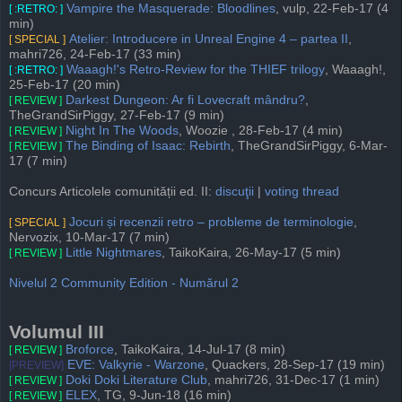
Vampire the Masquerade: Bloodlines
, vulp, 22-Feb-17 (4
[ :RETRO: ]
min)
Atelier: Introducere in Unreal Engine 4 – partea II
,
[ SPECIAL ]
mahri726, 24-Feb-17 (33 min)
Waaagh!'s Retro-Review for the THIEF trilogy
, Waaagh!,
[ :RETRO: ]
25-Feb-17 (20 min)
Darkest Dungeon: Ar fi Lovecraft mândru?
,
[ REVIEW ]
TheGrandSirPiggy, 27-Feb-17 (9 min)
Night In The Woods
, Woozie , 28-Feb-17 (4 min)
[ REVIEW ]
The Binding of Isaac: Rebirth
, TheGrandSirPiggy, 6-Mar-
[ REVIEW ]
17 (7 min)
Concurs Articolele comunității ed. II:
discuţii
|
voting thread
Jocuri și recenzii retro – probleme de terminologie
,
[ SPECIAL ]
Nervozix, 10-Mar-17 (7 min)
Little Nightmares
, TaikoKaira, 26-May-17 (5 min)
[ REVIEW ]
Nivelul 2 Community Edition - Numărul 2
Volumul III
Broforce
, TaikoKaira, 14-Jul-17 (8 min)
[ REVIEW ]
EVE: Valkyrie - Warzone
, Quackers, 28-Sep-17 (19 min)
[PREVIEW]
Doki Doki Literature Club
, mahri726, 31-Dec-17 (1 min)
[ REVIEW ]
ELEX
, TG, 9-Jun-18 (16 min)
[ REVIEW ]