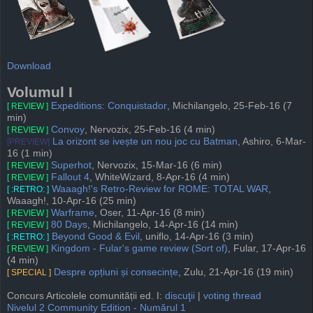
Download
Volumul I
Expeditions: Conquistador
, Michilangelo, 25-Feb-16 (7
[ REVIEW ]
min)
Convoy
, Nervozix, 25-Feb-16 (4 min)
[ REVIEW ]
La orizont se ivește un nou joc cu Batman
, Ashiro, 6-Mar-
[PREVIEW]
16 (1 min)
Superhot
, Nervozix, 15-Mar-16 (6 min)
[ REVIEW ]
Fallout 4
, WhiteWizard, 8-Apr-16 (4 min)
[ REVIEW ]
Waaagh!'s Retro-Review for ROME: TOTAL WAR
,
[ :RETRO: ]
Waaagh!, 10-Apr-16 (25 min)
Warframe
, Oser, 11-Apr-16 (8 min)
[ REVIEW ]
80 Days
, Michilangelo, 14-Apr-16 (14 min)
[ REVIEW ]
Beyond Good & Evil
, uniflo, 14-Apr-16 (3 min)
[ :RETRO: ]
Kingdom - Fular's game review (Sort of)
, Fular, 17-Apr-16
[ REVIEW ]
(4 min)
Despre opțiuni și consecințe
, Zulu, 21-Apr-16 (19 min)
[ SPECIAL ]
Concurs Articolele comunității ed. I:
discuţii
|
voting thread
Nivelul 2 Community Edition - Numărul 1