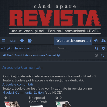
Site
Articolele Comunităţii
Sear
Login
Register
ui
or
e
og
eg
S
Site
Board index
Articolele Comunităţii
ck
u
m
in
ist
e
lin
m
be
er
a
Articolele Comunităţii
r
ks
s
rs
Aici găsiţi toate articolele scrise de membrii forumului Nivelul 2.
c
Toate articolele pot fi accesate din secţiunea dedicată:
h
Articolele comunității
Toate articolele au fost (sau vor fi) adunate în revista online
Nivelul2 Community Edition
(sau N2CE).
Nr. 1
Nr. special
Nr. 2
Game Draft