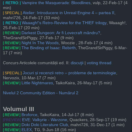
Vampire the Masquerade: Bloodlines
, vulp, 22-Feb-17 (4
[ :RETRO: ]
min)
Atelier: Introducere in Unreal Engine 4 – partea II
,
[ SPECIAL ]
mahri726, 24-Feb-17 (33 min)
Waaagh!'s Retro-Review for the THIEF trilogy
, Waaagh!,
[ :RETRO: ]
25-Feb-17 (20 min)
Darkest Dungeon: Ar fi Lovecraft mândru?
,
[ REVIEW ]
TheGrandSirPiggy, 27-Feb-17 (9 min)
Night In The Woods
, Woozie , 28-Feb-17 (4 min)
[ REVIEW ]
The Binding of Isaac: Rebirth
, TheGrandSirPiggy, 6-Mar-
[ REVIEW ]
17 (7 min)
Concurs Articolele comunității ed. II:
discuţii
|
voting thread
Jocuri și recenzii retro – probleme de terminologie
,
[ SPECIAL ]
Nervozix, 10-Mar-17 (7 min)
Little Nightmares
, TaikoKaira, 26-May-17 (5 min)
[ REVIEW ]
Nivelul 2 Community Edition - Numărul 2
Volumul III
Broforce
, TaikoKaira, 14-Jul-17 (8 min)
[ REVIEW ]
EVE: Valkyrie - Warzone
, Quackers, 28-Sep-17 (19 min)
[PREVIEW]
Doki Doki Literature Club
, mahri726, 31-Dec-17 (1 min)
[ REVIEW ]
ELEX
, TG, 9-Jun-18 (16 min)
[ REVIEW ]