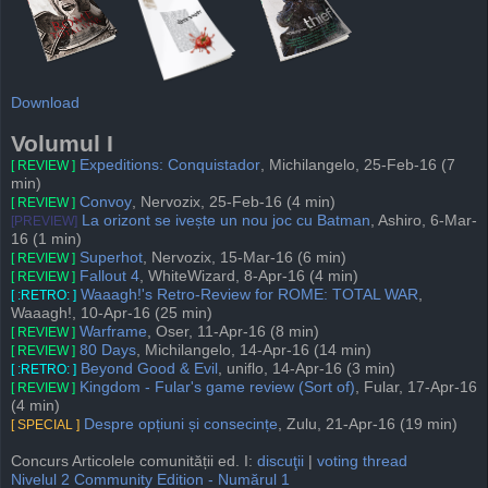
Download
Volumul I
Expeditions: Conquistador
, Michilangelo, 25-Feb-16 (7
[ REVIEW ]
min)
Convoy
, Nervozix, 25-Feb-16 (4 min)
[ REVIEW ]
La orizont se ivește un nou joc cu Batman
, Ashiro, 6-Mar-
[PREVIEW]
16 (1 min)
Superhot
, Nervozix, 15-Mar-16 (6 min)
[ REVIEW ]
Fallout 4
, WhiteWizard, 8-Apr-16 (4 min)
[ REVIEW ]
Waaagh!'s Retro-Review for ROME: TOTAL WAR
,
[ :RETRO: ]
Waaagh!, 10-Apr-16 (25 min)
Warframe
, Oser, 11-Apr-16 (8 min)
[ REVIEW ]
80 Days
, Michilangelo, 14-Apr-16 (14 min)
[ REVIEW ]
Beyond Good & Evil
, uniflo, 14-Apr-16 (3 min)
[ :RETRO: ]
Kingdom - Fular's game review (Sort of)
, Fular, 17-Apr-16
[ REVIEW ]
(4 min)
Despre opțiuni și consecințe
, Zulu, 21-Apr-16 (19 min)
[ SPECIAL ]
Concurs Articolele comunității ed. I:
discuţii
|
voting thread
Nivelul 2 Community Edition - Numărul 1