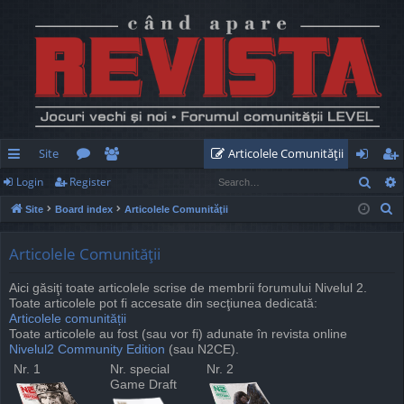
Site
Articolele Comunităţii
Sear
Login
Register
ui
or
e
og
eg
S
Site
Board index
Articolele Comunităţii
ck
u
m
in
ist
e
lin
m
be
er
a
Articolele Comunităţii
r
ks
s
rs
Aici găsiţi toate articolele scrise de membrii forumului Nivelul 2.
c
Toate articolele pot fi accesate din secţiunea dedicată:
h
Articolele comunității
Toate articolele au fost (sau vor fi) adunate în revista online
Nivelul2 Community Edition
(sau N2CE).
Nr. 1
Nr. special
Nr. 2
Game Draft