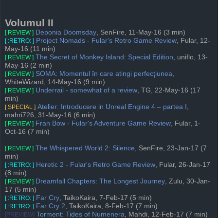
Volumul II
Deponia Doomsday
, SenFire, 11-May-16 (3 min)
[ REVIEW ]
Project Nomads - Fular's Retro Game Review
, Fular, 12-
[ :RETRO: ]
May-16 (11 min)
The Secret of Monkey Island: Special Edition
, uniflo, 13-
[ REVIEW ]
May-16 (2 min)
SOMA: Momentul în care atingi perfecţiunea
,
[ REVIEW ]
WhiteWizard, 14-May-16 (9 min)
Underrail - somewhat of a review
, TG, 22-May-16 (17
[ REVIEW ]
min)
Atelier: Introducere in Unreal Engine 4 – partea I
,
[ SPECIAL ]
mahri726, 31-May-16 (6 min)
Fran Bow - Fular's Adventure Game Review
, Fular, 1-
[ REVIEW ]
Oct-16 (7 min)
The Whispered World 2: Silence
, SenFire, 23-Jan-17 (7
[ REVIEW ]
min)
Heretic 2 - Fular's Retro Game Review
, Fular, 26-Jan-17
[ :RETRO: ]
(8 min)
Dreamfall Chapters: The Longest Journey
, Zulu, 30-Jan-
[ REVIEW ]
17 (5 min)
Far Cry
, TaikoKaira, 7-Feb-17 (5 min)
[ :RETRO: ]
Far Cry 2
, TaikoKaira, 8-Feb-17 (7 min)
[ :RETRO: ]
Torment: Tides of Numenera
, Mahdi, 12-Feb-17 (7 min)
[PREVIEW]