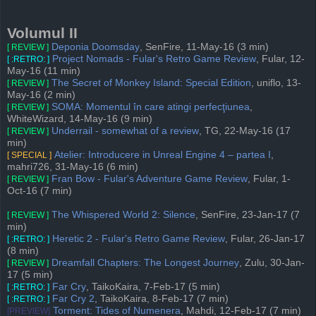
Volumul II
Deponia Doomsday
, SenFire, 11-May-16 (3 min)
[ REVIEW ]
Project Nomads - Fular's Retro Game Review
, Fular, 12-
[ :RETRO: ]
May-16 (11 min)
The Secret of Monkey Island: Special Edition
, uniflo, 13-
[ REVIEW ]
May-16 (2 min)
SOMA: Momentul în care atingi perfecţiunea
,
[ REVIEW ]
WhiteWizard, 14-May-16 (9 min)
Underrail - somewhat of a review
, TG, 22-May-16 (17
[ REVIEW ]
min)
Atelier: Introducere in Unreal Engine 4 – partea I
,
[ SPECIAL ]
mahri726, 31-May-16 (6 min)
Fran Bow - Fular's Adventure Game Review
, Fular, 1-
[ REVIEW ]
Oct-16 (7 min)
The Whispered World 2: Silence
, SenFire, 23-Jan-17 (7
[ REVIEW ]
min)
Heretic 2 - Fular's Retro Game Review
, Fular, 26-Jan-17
[ :RETRO: ]
(8 min)
Dreamfall Chapters: The Longest Journey
, Zulu, 30-Jan-
[ REVIEW ]
17 (5 min)
Far Cry
, TaikoKaira, 7-Feb-17 (5 min)
[ :RETRO: ]
Far Cry 2
, TaikoKaira, 8-Feb-17 (7 min)
[ :RETRO: ]
Torment: Tides of Numenera
, Mahdi, 12-Feb-17 (7 min)
[PREVIEW]