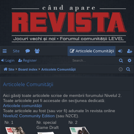
Site
Articolele Comunităţii
Sear
Login
Register
ui
or
e
og
eg
S
Site
Board index
Articolele Comunităţii
ck
u
m
in
ist
e
lin
m
be
er
a
Articolele Comunităţii
r
ks
s
rs
Aici găsiţi toate articolele scrise de membrii forumului Nivelul 2.
c
Toate articolele pot fi accesate din secţiunea dedicată:
h
Articolele comunității
Toate articolele au fost (sau vor fi) adunate în revista online
Nivelul2 Community Edition
(sau N2CE).
Nr. 1
Nr. special
Nr. 2
Game Draft