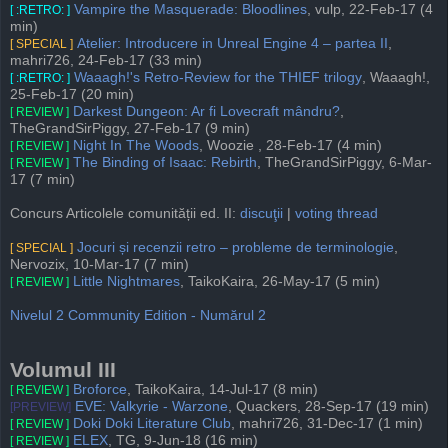
Vampire the Masquerade: Bloodlines
, vulp, 22-Feb-17 (4
[ :RETRO: ]
min)
Atelier: Introducere in Unreal Engine 4 – partea II
,
[ SPECIAL ]
mahri726, 24-Feb-17 (33 min)
Waaagh!'s Retro-Review for the THIEF trilogy
, Waaagh!,
[ :RETRO: ]
25-Feb-17 (20 min)
Darkest Dungeon: Ar fi Lovecraft mândru?
,
[ REVIEW ]
TheGrandSirPiggy, 27-Feb-17 (9 min)
Night In The Woods
, Woozie , 28-Feb-17 (4 min)
[ REVIEW ]
The Binding of Isaac: Rebirth
, TheGrandSirPiggy, 6-Mar-
[ REVIEW ]
17 (7 min)
Concurs Articolele comunității ed. II:
discuţii
|
voting thread
Jocuri și recenzii retro – probleme de terminologie
,
[ SPECIAL ]
Nervozix, 10-Mar-17 (7 min)
Little Nightmares
, TaikoKaira, 26-May-17 (5 min)
[ REVIEW ]
Nivelul 2 Community Edition - Numărul 2
Volumul III
Broforce
, TaikoKaira, 14-Jul-17 (8 min)
[ REVIEW ]
EVE: Valkyrie - Warzone
, Quackers, 28-Sep-17 (19 min)
[PREVIEW]
Doki Doki Literature Club
, mahri726, 31-Dec-17 (1 min)
[ REVIEW ]
ELEX
, TG, 9-Jun-18 (16 min)
[ REVIEW ]