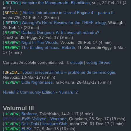
Vampire the Masquerade: Bloodlines
, vulp, 22-Feb-17 (4
[ :RETRO: ]
min)
Atelier: Introducere in Unreal Engine 4 – partea II
,
[ SPECIAL ]
mahri726, 24-Feb-17 (33 min)
Waaagh!'s Retro-Review for the THIEF trilogy
, Waaagh!,
[ :RETRO: ]
25-Feb-17 (20 min)
Darkest Dungeon: Ar fi Lovecraft mândru?
,
[ REVIEW ]
TheGrandSirPiggy, 27-Feb-17 (9 min)
Night In The Woods
, Woozie , 28-Feb-17 (4 min)
[ REVIEW ]
The Binding of Isaac: Rebirth
, TheGrandSirPiggy, 6-Mar-
[ REVIEW ]
17 (7 min)
Concurs Articolele comunității ed. II:
discuţii
|
voting thread
Jocuri și recenzii retro – probleme de terminologie
,
[ SPECIAL ]
Nervozix, 10-Mar-17 (7 min)
Little Nightmares
, TaikoKaira, 26-May-17 (5 min)
[ REVIEW ]
Nivelul 2 Community Edition - Numărul 2
Volumul III
Broforce
, TaikoKaira, 14-Jul-17 (8 min)
[ REVIEW ]
EVE: Valkyrie - Warzone
, Quackers, 28-Sep-17 (19 min)
[PREVIEW]
Doki Doki Literature Club
, mahri726, 31-Dec-17 (1 min)
[ REVIEW ]
ELEX
, TG, 9-Jun-18 (16 min)
[ REVIEW ]