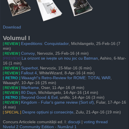
Download
Volumul I
Expeditions: Conquistador
, Michilangelo, 25-Feb-16 (7
[ REVIEW ]
min)
Convoy
, Nervozix, 25-Feb-16 (4 min)
[ REVIEW ]
La orizont se ivește un nou joc cu Batman
, Ashiro, 6-Mar-
[PREVIEW]
16 (1 min)
Superhot
, Nervozix, 15-Mar-16 (6 min)
[ REVIEW ]
Fallout 4
, WhiteWizard, 8-Apr-16 (4 min)
[ REVIEW ]
Waaagh!'s Retro-Review for ROME: TOTAL WAR
,
[ :RETRO: ]
Waaagh!, 10-Apr-16 (25 min)
Warframe
, Oser, 11-Apr-16 (8 min)
[ REVIEW ]
80 Days
, Michilangelo, 14-Apr-16 (14 min)
[ REVIEW ]
Beyond Good & Evil
, uniflo, 14-Apr-16 (3 min)
[ :RETRO: ]
Kingdom - Fular's game review (Sort of)
, Fular, 17-Apr-16
[ REVIEW ]
(4 min)
Despre opțiuni și consecințe
, Zulu, 21-Apr-16 (19 min)
[ SPECIAL ]
Concurs Articolele comunității ed. I:
discuţii
|
voting thread
Nivelul 2 Community Edition - Numărul 1