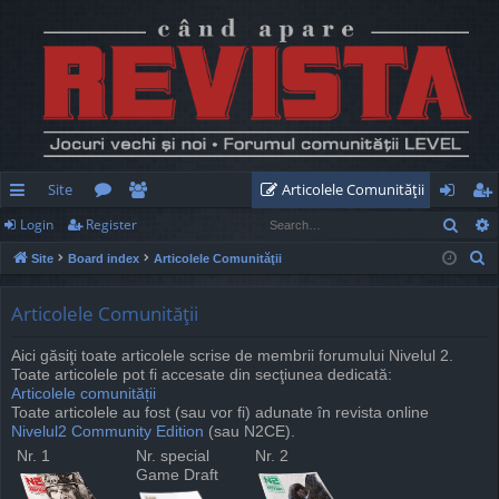
Site
Articolele Comunităţii
Sear
Login
Register
ui
or
e
og
eg
S
Site
Board index
Articolele Comunităţii
ck
u
m
in
ist
e
lin
m
be
er
a
Articolele Comunităţii
r
ks
s
rs
Aici găsiţi toate articolele scrise de membrii forumului Nivelul 2.
c
Toate articolele pot fi accesate din secţiunea dedicată:
h
Articolele comunității
Toate articolele au fost (sau vor fi) adunate în revista online
Nivelul2 Community Edition
(sau N2CE).
Nr. 1
Nr. special
Nr. 2
Game Draft