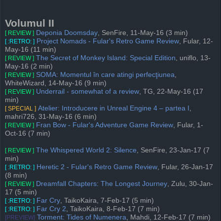
Volumul II
Deponia Doomsday
, SenFire, 11-May-16 (3 min)
[ REVIEW ]
Project Nomads - Fular's Retro Game Review
, Fular, 12-
[ :RETRO: ]
May-16 (11 min)
The Secret of Monkey Island: Special Edition
, uniflo, 13-
[ REVIEW ]
May-16 (2 min)
SOMA: Momentul în care atingi perfecţiunea
,
[ REVIEW ]
WhiteWizard, 14-May-16 (9 min)
Underrail - somewhat of a review
, TG, 22-May-16 (17
[ REVIEW ]
min)
Atelier: Introducere in Unreal Engine 4 – partea I
,
[ SPECIAL ]
mahri726, 31-May-16 (6 min)
Fran Bow - Fular's Adventure Game Review
, Fular, 1-
[ REVIEW ]
Oct-16 (7 min)
The Whispered World 2: Silence
, SenFire, 23-Jan-17 (7
[ REVIEW ]
min)
Heretic 2 - Fular's Retro Game Review
, Fular, 26-Jan-17
[ :RETRO: ]
(8 min)
Dreamfall Chapters: The Longest Journey
, Zulu, 30-Jan-
[ REVIEW ]
17 (5 min)
Far Cry
, TaikoKaira, 7-Feb-17 (5 min)
[ :RETRO: ]
Far Cry 2
, TaikoKaira, 8-Feb-17 (7 min)
[ :RETRO: ]
Torment: Tides of Numenera
, Mahdi, 12-Feb-17 (7 min)
[PREVIEW]