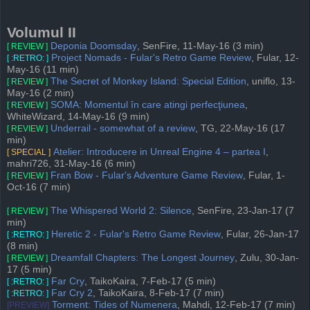
Volumul II
Deponia Doomsday
, SenFire, 11-May-16 (3 min)
[ REVIEW ]
Project Nomads - Fular's Retro Game Review
, Fular, 12-
[ :RETRO: ]
May-16 (11 min)
The Secret of Monkey Island: Special Edition
, uniflo, 13-
[ REVIEW ]
May-16 (2 min)
SOMA: Momentul în care atingi perfecţiunea
,
[ REVIEW ]
WhiteWizard, 14-May-16 (9 min)
Underrail - somewhat of a review
, TG, 22-May-16 (17
[ REVIEW ]
min)
Atelier: Introducere in Unreal Engine 4 – partea I
,
[ SPECIAL ]
mahri726, 31-May-16 (6 min)
Fran Bow - Fular's Adventure Game Review
, Fular, 1-
[ REVIEW ]
Oct-16 (7 min)
The Whispered World 2: Silence
, SenFire, 23-Jan-17 (7
[ REVIEW ]
min)
Heretic 2 - Fular's Retro Game Review
, Fular, 26-Jan-17
[ :RETRO: ]
(8 min)
Dreamfall Chapters: The Longest Journey
, Zulu, 30-Jan-
[ REVIEW ]
17 (5 min)
Far Cry
, TaikoKaira, 7-Feb-17 (5 min)
[ :RETRO: ]
Far Cry 2
, TaikoKaira, 8-Feb-17 (7 min)
[ :RETRO: ]
Torment: Tides of Numenera
, Mahdi, 12-Feb-17 (7 min)
[PREVIEW]