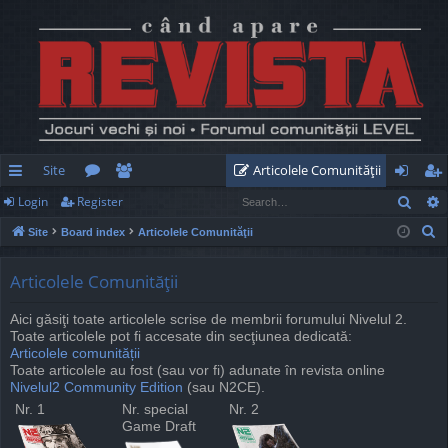
Site
Articolele Comunităţii
Sear
Login
Register
ui
or
e
og
eg
S
Site
Board index
Articolele Comunităţii
ck
u
m
in
ist
e
lin
m
be
er
a
Articolele Comunităţii
r
ks
s
rs
Aici găsiţi toate articolele scrise de membrii forumului Nivelul 2.
c
Toate articolele pot fi accesate din secţiunea dedicată:
h
Articolele comunității
Toate articolele au fost (sau vor fi) adunate în revista online
Nivelul2 Community Edition
(sau N2CE).
Nr. 1
Nr. special
Nr. 2
Game Draft