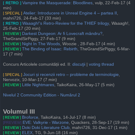
Vampire the Masquerade: Bloodlines
, vulp, 22-Feb-17 (4
[ :RETRO: ]
min)
Atelier: Introducere in Unreal Engine 4 – partea II
,
[ SPECIAL ]
mahri726, 24-Feb-17 (33 min)
Waaagh!'s Retro-Review for the THIEF trilogy
, Waaagh!,
[ :RETRO: ]
25-Feb-17 (20 min)
Darkest Dungeon: Ar fi Lovecraft mândru?
,
[ REVIEW ]
TheGrandSirPiggy, 27-Feb-17 (9 min)
Night In The Woods
, Woozie , 28-Feb-17 (4 min)
[ REVIEW ]
The Binding of Isaac: Rebirth
, TheGrandSirPiggy, 6-Mar-
[ REVIEW ]
17 (7 min)
Concurs Articolele comunității ed. II:
discuţii
|
voting thread
Jocuri și recenzii retro – probleme de terminologie
,
[ SPECIAL ]
Nervozix, 10-Mar-17 (7 min)
Little Nightmares
, TaikoKaira, 26-May-17 (5 min)
[ REVIEW ]
Nivelul 2 Community Edition - Numărul 2
Volumul III
Broforce
, TaikoKaira, 14-Jul-17 (8 min)
[ REVIEW ]
EVE: Valkyrie - Warzone
, Quackers, 28-Sep-17 (19 min)
[PREVIEW]
Doki Doki Literature Club
, mahri726, 31-Dec-17 (1 min)
[ REVIEW ]
ELEX
, TG, 9-Jun-18 (16 min)
[ REVIEW ]