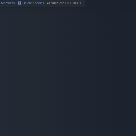
t
t
Members
Delete cookies
All times are
UTC+03:00
p
o
s
t