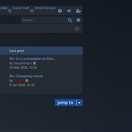
ităţii
Game Draft
Arhivă Reviste
Q
Search
Advanced search
FA
og
eg
Q
in
ist
er
Last post
Re: Ce s-a intamplat cu fisie…
V
by
thegamingos
i
29 Mar 2026, 22:51
e
Re: Changelog forum
w
V
by
Jaunty
t
i
8 Jun 2026, 11:31
h
e
e
w
l
t
a
Jump to
h
t
e
e
l
s
a
t
t
p
e
o
s
s