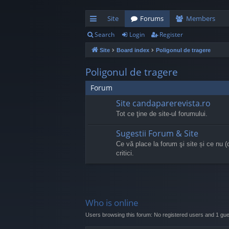
Site
Forums
Members
Search
Login
Register
ui
Site
Board index
Poligonul de tragere
ck
lin
Poligonul de tragere
ks
Forum
Site candaparerevista.ro
Tot ce ţine de site-ul forumului.
Sugestii Forum & Site
Ce vă place la forum şi site și ce nu (
critici.
Who is online
Users browsing this forum: No registered users and 1 gue