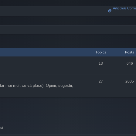
Articolele Comun
Topics
Posts
13
646
27
2005
dar mai mult ce vă place). Opinii, sugestii,
st