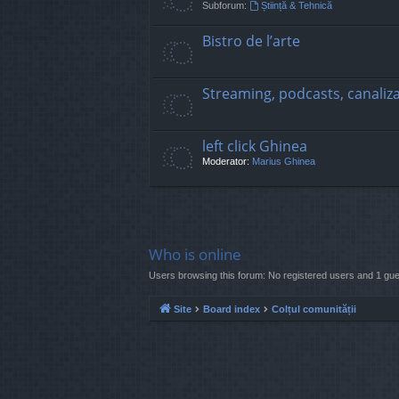
Subforum:
Știință & Tehnică
Bistro de l’arte
Streaming, podcasts, canaliz
left click Ghinea
Moderator:
Marius Ghinea
Who is online
Users browsing this forum: No registered users and 1 gue
Site
Board index
Colțul comunității