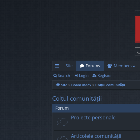
Site
Forums
Members
Search
Login
Register
ui
Site
Board index
Colțul comunității
ck
lin
Colțul comunității
ks
Forum
Proiecte personale
Articolele comunității