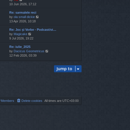
i
10 Jun 2026, 17:12
h
e
e
Re: sarmalele reci
w
l
V
by
ola small dickie
t
a
i
13 Apr 2026, 10:18
h
t
e
e
e
Re: Joc și Vorbe - Podcast/st…
w
l
s
V
by
Magicake
t
a
t
i
9 Jul 2026, 19:22
h
t
p
e
e
e
o
Re: iulie_2025
w
l
s
s
V
by
Dacicus Geometricus
t
a
t
t
i
12 Feb 2026, 03:39
h
t
p
e
e
e
o
w
l
s
s
Jump to
t
a
t
t
h
t
p
e
e
o
l
s
s
a
t
t
t
p
e
o
s
s
Members
Delete cookies
All times are
UTC+03:00
t
t
p
o
s
t