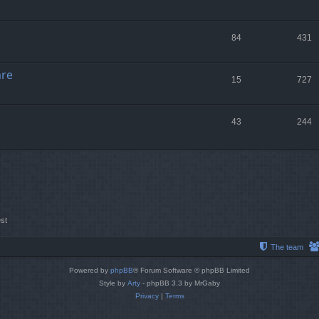
84
431
are
15
727
43
244
st
The team
Powered by
phpBB
® Forum Software © phpBB Limited
Style by
Arty
- phpBB 3.3 by MrGaby
Privacy
|
Terms