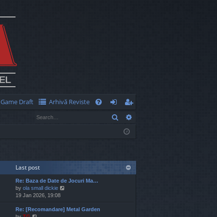
Game Draft
Arhivă Reviste
Q
Search
Advanced search
FA
og
eg
Q
in
ist
er
Last post
Re: Baza de Date de Jocuri Ma…
V
by
ola small dickie
i
19 Jan 2026, 19:08
e
Re: [Recomandare] Metal Garden
w
V
by
TG
t