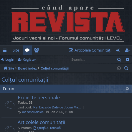
Site
Articolele Comunităţii
Sear
Login
Register
ui
or
e
og
eg
S
Site
Board index
Colțul comunității
ck
u
m
in
ist
e
Colțul comunității
lin
m
be
er
a
Forum
r
ks
s
rs
c
Proiecte personale
h
Topics:
36
Last post:
Re: Baza de Date de Jocuri Ma…
by
ola small dickie
, 19 Jan 2026, 19:08
Articolele comunității
Subforum:
Știință & Tehnică