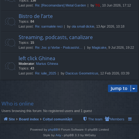
Topics:
136
Last post:
Re: [Recomandare] Metal Garden
by
TG
, 10 Jun 2026, 17:12
Bistro de l’arte
Topics:
84
Last post:
Re: sarmalele reci
by
ola small dickie
, 13 Apr 2026, 10:18
Streaming, podcasts, canalizare
Topics:
15
Last post:
Re: Joc și Vorbe - Podcast/st…
by
Magicake
, 9 Jul 2026, 19:22
left click Ghinea
Moderator:
Marius Ghinea
Topics:
43
Last post:
Re: iulie_2025
by
Dacicus Geometricus
, 12 Feb 2026, 03:39
Jump to
Who is online
Users browsing this forum: No registered users and 1 guest
Site
Board index
Colțul comunității
The team
Members
Powered by
phpBB
® Forum Software © phpBB Limited
Style by
Arty
- phpBB 3.3 by MrGaby