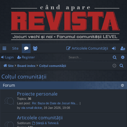
Site
Articolele Comunităţii
Sear
Login
Register
ui
or
e
og
eg
S
Site
Board index
Colțul comunității
ck
u
m
in
ist
e
Colțul comunității
lin
m
be
er
a
Forum
r
ks
s
rs
c
Proiecte personale
h
Topics:
36
Last post:
Re: Baza de Date de Jocuri Ma…
by
ola small dickie
, 19 Jan 2026, 19:08
Articolele comunității
Subforum:
Știință & Tehnică