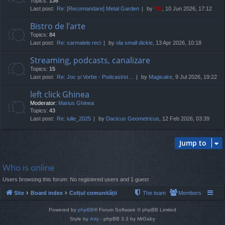
Topics:
136
Last post:
Re: [Recomandare] Metal Garden
by
TG
, 10 Jun 2026, 17:12
Bistro de l’arte
Topics:
84
Last post:
Re: sarmalele reci
by
ola small dickie
, 13 Apr 2026, 10:18
Streaming, podcasts, canalizare
Topics:
15
Last post:
Re: Joc și Vorbe - Podcast/st…
by
Magicake
, 9 Jul 2026, 19:22
left click Ghinea
Moderator:
Marius Ghinea
Topics:
43
Last post:
Re: iulie_2025
by
Dacicus Geometricus
, 12 Feb 2026, 03:39
Jump to
Who is online
Users browsing this forum: No registered users and 1 guest
Site
Board index
Colțul comunității
The team
Members
Powered by
phpBB
® Forum Software © phpBB Limited
Style by
Arty
- phpBB 3.3 by MrGaby