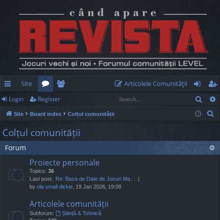
Site
Articolele Comunităţii
Sear
Login
Register
ui
or
e
og
eg
S
Site
Board index
Colțul comunității
ck
u
m
in
ist
e
Colțul comunității
lin
m
be
er
a
Forum
r
ks
s
rs
c
Proiecte personale
h
Topics:
36
Last post:
Re: Baza de Date de Jocuri Ma…
by
ola small dickie
, 19 Jan 2026, 19:08
Articolele comunității
Subforum:
Știință & Tehnică