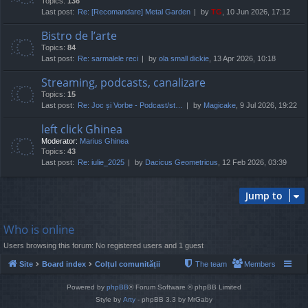
Topics:
136
Last post:
Re: [Recomandare] Metal Garden
by
TG
, 10 Jun 2026, 17:12
Bistro de l’arte
Topics:
84
Last post:
Re: sarmalele reci
by
ola small dickie
, 13 Apr 2026, 10:18
Streaming, podcasts, canalizare
Topics:
15
Last post:
Re: Joc și Vorbe - Podcast/st…
by
Magicake
, 9 Jul 2026, 19:22
left click Ghinea
Moderator:
Marius Ghinea
Topics:
43
Last post:
Re: iulie_2025
by
Dacicus Geometricus
, 12 Feb 2026, 03:39
Jump to
Who is online
Users browsing this forum: No registered users and 1 guest
Site
Board index
Colțul comunității
The team
Members
Powered by
phpBB
® Forum Software © phpBB Limited
Style by
Arty
- phpBB 3.3 by MrGaby