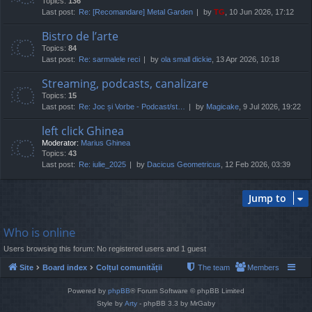
Topics:
136
Last post:
Re: [Recomandare] Metal Garden
by
TG
, 10 Jun 2026, 17:12
Bistro de l’arte
Topics:
84
Last post:
Re: sarmalele reci
by
ola small dickie
, 13 Apr 2026, 10:18
Streaming, podcasts, canalizare
Topics:
15
Last post:
Re: Joc și Vorbe - Podcast/st…
by
Magicake
, 9 Jul 2026, 19:22
left click Ghinea
Moderator:
Marius Ghinea
Topics:
43
Last post:
Re: iulie_2025
by
Dacicus Geometricus
, 12 Feb 2026, 03:39
Jump to
Who is online
Users browsing this forum: No registered users and 1 guest
Site
Board index
Colțul comunității
The team
Members
Powered by
phpBB
® Forum Software © phpBB Limited
Style by
Arty
- phpBB 3.3 by MrGaby