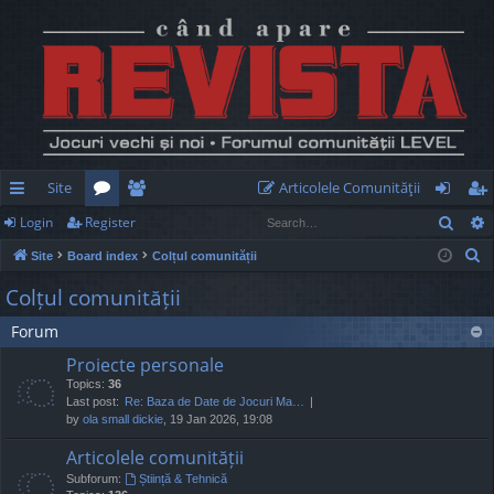
Site
Articolele Comunităţii
Sear
Login
Register
ui
or
e
og
eg
S
Site
Board index
Colțul comunității
ck
u
m
in
ist
e
Colțul comunității
lin
m
be
er
a
Forum
r
ks
s
rs
c
Proiecte personale
h
Topics:
36
Last post:
Re: Baza de Date de Jocuri Ma…
by
ola small dickie
, 19 Jan 2026, 19:08
Articolele comunității
Subforum:
Știință & Tehnică