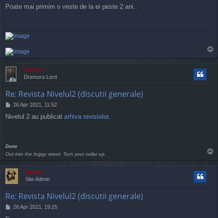
o
Poate mai primim o veste de la ei peste 2 ani..
s
t
T
o
p
Cristan
Dremora Lord
Re: Revista Nivelul2 (discutii generale)
P
26 Apr 2021, 11:52
o
Nivelul 2 au publicat
arhiva revistelor
.
s
t
Done
T
Out into the foggy street. Turn your collar up.
o
p
Jaunty
Site Admin
Re: Revista Nivelul2 (discutii generale)
P
26 Apr 2021, 19:25
o