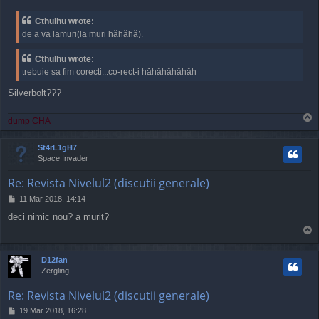
o
s
Cthulhu wrote:
t
de a va lamuri(la muri hăhăhă).
Cthulhu wrote:
trebuie sa fim corecti...co-rect-i hăhăhăhăhăh
Silverbolt???
T
dump CHA
o
p
St4rL1gH7
Space Invader
Re: Revista Nivelul2 (discutii generale)
P
11 Mar 2018, 14:14
o
deci nimic nou? a murit?
s
T
t
o
p
D12fan
Zergling
Re: Revista Nivelul2 (discutii generale)
P
19 Mar 2018, 16:28