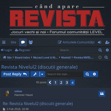
Site
Articolele Comunităţii
Sear
Login
Register
ui
or
e
og
eg
S
Site
Board index
Muzeul Level & Nivelul2
Nivelul2
Revista NIVELUL2
ck
u
m
in
ist
e
Revista Nivelul2 (discutii generale)
lin
m
be
er
a
Search
Advance
Post Reply
r
ks
s
rs
c
1
2
3
Previous
4
65 posts
h
sebas
Hammer Haunt
Re: Revista Nivelul2 (discutii generale)
P
3 Feb 2018, 18:48