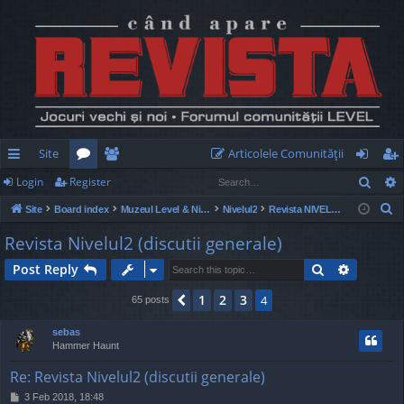
Site
Articolele Comunităţii
Sear
Login
Register
ui
or
e
og
eg
S
Site
Board index
Muzeul Level & Nivelul2
Nivelul2
Revista NIVELUL2
ck
u
m
in
ist
e
Revista Nivelul2 (discutii generale)
lin
m
be
er
a
Search
Advance
Post Reply
r
ks
s
rs
c
1
2
3
Previous
4
65 posts
h
sebas
Hammer Haunt
Re: Revista Nivelul2 (discutii generale)
P
3 Feb 2018, 18:48