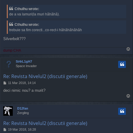
o
s
Cthulhu wrote:
t
de a va lamuri(la muri hăhăhă).
Cthulhu wrote:
trebuie sa fim corecti...co-rect-i hăhăhăhăhăh
Silverbolt???
T
dump CHA
o
p
St4rL1gH7
Space Invader
Re: Revista Nivelul2 (discutii generale)
P
11 Mar 2018, 14:14
o
deci nimic nou? a murit?
s
T
t
o
p
D12fan
Zergling
Re: Revista Nivelul2 (discutii generale)
P
19 Mar 2018, 16:28