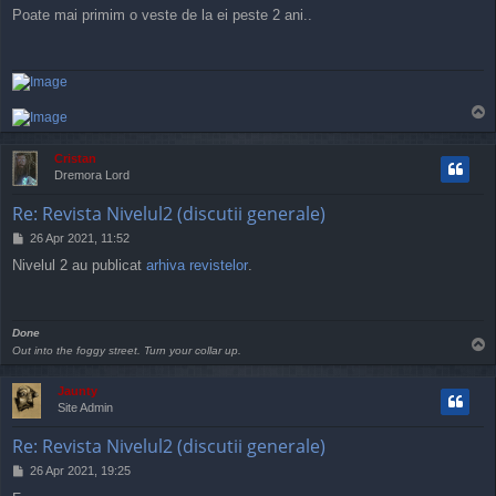
o
Poate mai primim o veste de la ei peste 2 ani..
s
t
T
o
p
Cristan
Dremora Lord
Re: Revista Nivelul2 (discutii generale)
P
26 Apr 2021, 11:52
o
Nivelul 2 au publicat
arhiva revistelor
.
s
t
Done
T
Out into the foggy street. Turn your collar up.
o
p
Jaunty
Site Admin
Re: Revista Nivelul2 (discutii generale)
P
26 Apr 2021, 19:25
o