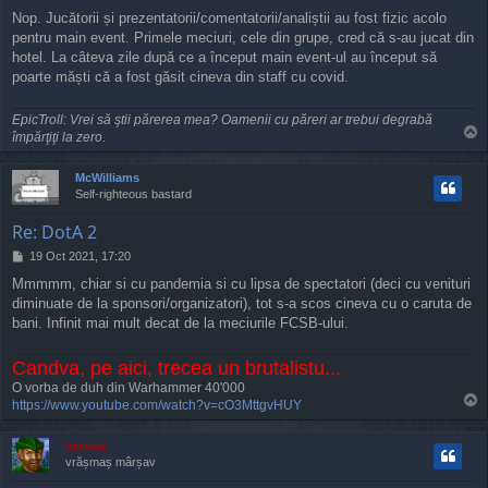
o
Nop. Jucătorii și prezentatorii/comentatorii/analiștii au fost fizic acolo
s
pentru main event. Primele meciuri, cele din grupe, cred că s-au jucat din
t
hotel. La câteva zile după ce a început main event-ul au început să
poarte măști că a fost găsit cineva din staff cu covid.
EpicTroll: Vrei să ştii părerea mea? Oamenii cu păreri ar trebui degrabă
T
împărţiţi la zero.
o
p
McWilliams
Self-righteous bastard
Re: DotA 2
P
19 Oct 2021, 17:20
o
Mmmmm, chiar si cu pandemia si cu lipsa de spectatori (deci cu venituri
s
diminuate de la sponsori/organizatori), tot s-a scos cineva cu o caruta de
t
bani. Infinit mai mult decat de la meciurile FCSB-ului.
Candva, pe aici, trecea un brutalistu...
O vorba de duh din Warhammer 40'000
T
https://www.youtube.com/watch?v=cO3MttgvHUY
o
p
marvas
vrășmaș mârșav