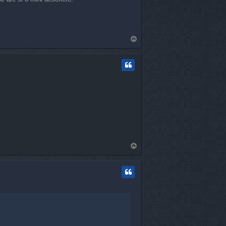
T
o
p
T
o
p