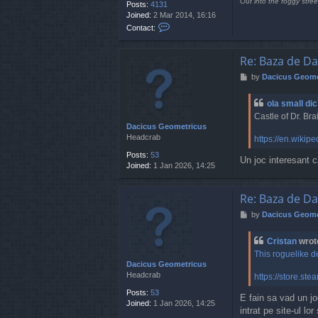
Out into the foggy stree
Posts:
4131
Joined:
2 Mar 2014, 16:16
C
Contact:
o
n
t
Re: Baza de Da
a
P
by
Dacicus Geome
c
o
t
s
C
ola small dic
t
r
Castle of Dr. Bra
i
Dacicus Geometricus
s
Headcrab
https://en.wikip
t
a
Posts:
53
Un joc interesant c
n
Joined:
1 Jan 2026, 14:25
Re: Baza de Da
P
by
Dacicus Geome
o
s
Cristan
wrot
t
This roguelike d
Dacicus Geometricus
Headcrab
https://store.s
Posts:
53
E fain sa vad un j
Joined:
1 Jan 2026, 14:25
intrat pe site-ul lo