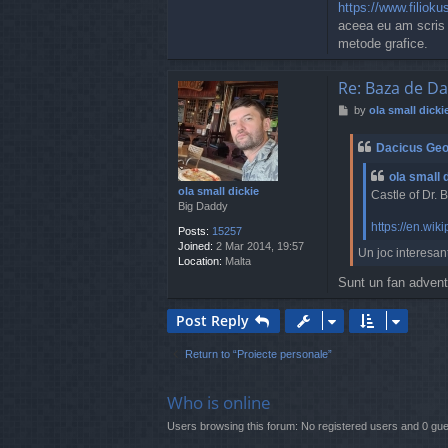
https://www.filioku
aceea eu am scris m
metode grafice.
Re: Baza de Da
P
by
ola small dicki
o
s
Dacicus Geo
t
ola small 
ola small dickie
Castle of Dr. 
Big Daddy
https://en.wik
Posts:
15257
Joined:
2 Mar 2014, 19:57
Un joc interesant
Location:
Malta
Sunt un fan adventu
Post Reply
Return to “Proiecte personale”
Who is online
Users browsing this forum: No registered users and 0 gu