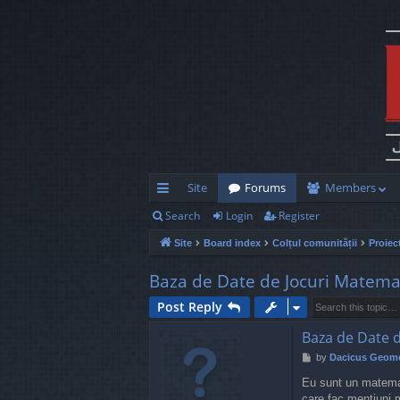
Site
Forums
Members
Search
Login
Register
ui
Site
Board index
Colțul comunității
Proiec
ck
lin
Baza de Date de Jocuri Matema
ks
Post Reply
Baza de Date 
P
by
Dacicus Geome
o
Eu sunt un matemat
s
t
care fac mentiuni