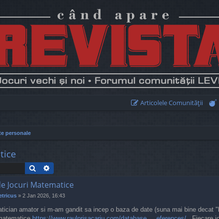
Articolele Comunităţii
te personale
tice
Search
Advanced search
de Jocuri Matematice
tricus
»
2 Jan 2026, 16:43
ician amator si m-am gandit sa incep o baza de date (suna mai bine decat "
 matematice
https://www.raulprisacariu.com/database ... eferences/
. Fiecare jo