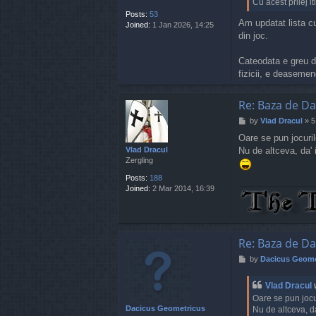
i
Cu acest prilej it
o
Posts:
53
Am updatat lista cu
r
Joined:
1 Jan 2026, 14:25
_
din joc.
b
m
Cateodata e greu d
f
fizicii, e deasemen
Re: Baza de Da
P
by
Vlad Dracul
»
5
o
Oare se pun jocuril
s
Vlad Dracul
Nu de altceva, da' 
t
Zergling
Posts:
188
Joined:
2 Mar 2014, 16:39
Re: Baza de Da
P
by
Dacicus Geome
o
s
Vlad Dracul
t
Oare se pun jocu
Dacicus Geometricus
Nu de altceva, da