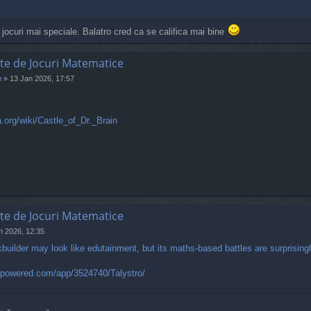
jocuri mai speciale. Balatro cred ca se califica mai bine
te de Jocuri Matematice
e
»
13 Jan 2026, 17:57
a.org/wiki/Castle_of_Dr._Brain
te de Jocuri Matematice
n 2026, 12:35
builder may look like edutainment, but its maths-based battles are surprising
ampowered.com/app/3524740/Talystro/