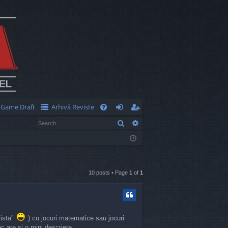
Game Draft
Arhivă Reviste
Q
Search
Advanced search
FA
og
eg
Q
in
ist
er
10 posts • Page
1
of
1
lista"
) cu jocuri matematice sau jocuri
c are si o mini descriere.