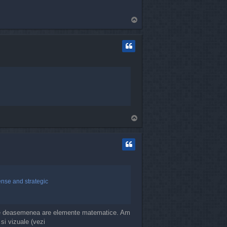
T
o
p
T
o
p
ense and strategic
care deasemenea are elemente matematice. Am
 si vizuale (vezi