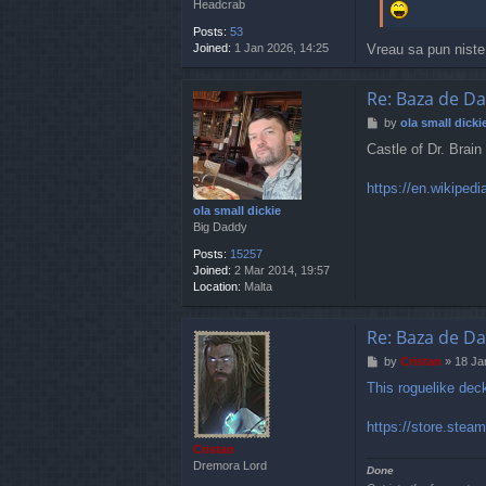
Headcrab
Posts:
53
Joined:
1 Jan 2026, 14:25
Vreau sa pun niste 
Re: Baza de Da
P
by
ola small dicki
o
Castle of Dr. Brain
s
t
https://en.wikipedi
ola small dickie
Big Daddy
Posts:
15257
Joined:
2 Mar 2014, 19:57
Location:
Malta
Re: Baza de Da
P
by
Cristan
»
18 Ja
o
This roguelike deck
s
t
https://store.ste
Cristan
Dremora Lord
Done