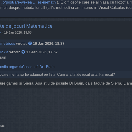
s.io/post/are-we-lea ... es-in-math
). E o filozofie care se aliniaza cu filozofi
ult despre metoda lui Lill (Lill's method) si am interes in Visual Calculus (
te de Jocuri Matematice
e
»
19 Jan 2026, 19:08
metricus
wrote:
19 Jan 2026, 18:37
dickie
wrote:
13 Jan 2026, 17:57
Brain
ipedia.org/wiki/Castle_of_Dr._Brain
 care merita sa fie adaugat pe lista. Cum ai aflat de jocul asta, l-ai jucat?
re games si Sierra. Asa stiu de jocurile Dr Brain, ca s facute de Sierra. L am
ests