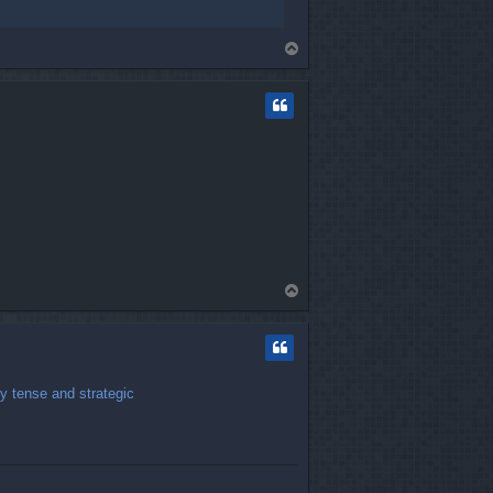
T
o
p
T
o
p
ly tense and strategic