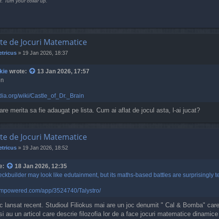
t. Turn your collar up.
te de Jocuri Matematice
tricus
»
19 Jan 2026, 18:37
kie
wrote:
13 Jan 2026, 17:57
in
edia.org/wiki/Castle_of_Dr._Brain
are merita sa fie adaugat pe lista. Cum ai aflat de jocul asta, l-ai jucat?
te de Jocuri Matematice
tricus
»
19 Jan 2026, 18:52
e:
18 Jan 2026, 12:35
eckbuilder may look like edutainment, but its maths-based battles are surprisingly t
teampowered.com/app/3524740/Talystro/
oc lansat recent. Studioul Filiokus mai are un joc denumit " Cal & Bomba" 
r si au un articol care descrie filozofia lor de a face jocuri matematice dinamice