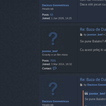
Daca stiti jocuri c
Dacicus Geometricus
Headcrab
Posts:
53
Joined:
1 Jan 2026, 14:25
Re: Baza de Da
P
by
joonior_bmf
»
o
Se pune Balatro? 
s
t
Cu acest prilej iti 
joonior_bmf
Gravity e un film misto
Posts:
7031
Joined:
3 Mar 2014, 18:32
C
Contact:
o
n
t
Re: Baza de Da
a
P
by
Dacicus Geome
c
o
t
s
j
joonior_bmf
t
o
Se pune Balatro
o
Dacicus Geometricus
n
Headcrab