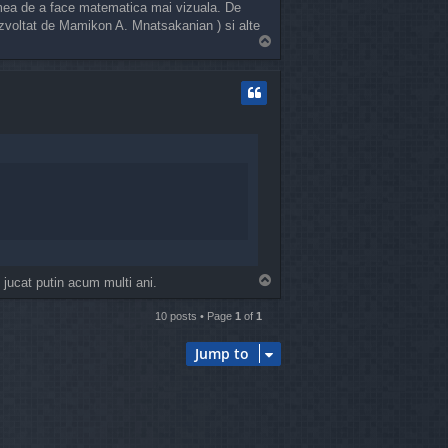
a mea de a face matematica mai vizuala. De
dezvoltat de Mamikon A. Mnatsakanian ) si alte
T
o
p
T
 jucat putin acum multi ani.
o
p
10 posts • Page
1
of
1
Jump to