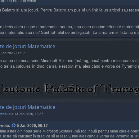
i urez si eu "bun venit!".
 Balatro si alte jocuri. Pentru Balatro am pus si un link la un articol sau r
e decis daca un joc e matematic sau nu, sau daca contine referinte matemati
ea matematic sau nu? Sunt tot felul de ambiguitati. La urma urmei lista nu e sc
te de Jocuri Matematice
 Jan 2026, 00:17
e astea din noua serie Microsoft Solitaire (mă rog, nouă pentru mine care-s obi
io tre' să calculez în draci ca să le rezolv, mai ales când e vorba de Pyramid 
te de Jocuri Matematice
tricus
»
13 Jan 2026, 16:37
wrote:
5 Jan 2026, 00:17
rile astea din noua serie Microsoft Solitaire (mă rog, nouă pentru mine care-s obișn
' io tre' să calculez în draci ca să le rezolv, mai ales când e vorba de Pyramid și Tr