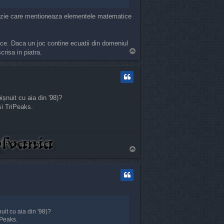
ecenzie care mentioneaza elementele matematice
ce. Daca un joc contine ecuatii din domeniul
T
risa in piatra.
o
p
șnuit cu aia din '98)?
și TriPeaks.
T
o
p
uit cu aia din '98)?
iPeaks.