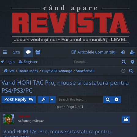
Site
Articolele Comunităţii
Sear
Login
Register
ui
or
e
og
eg
S
Site
Board index
Buy/Sell/Exchange
Vanzări/Sell
ck
u
m
in
ist
e
Vand HORI TAC Pro, mouse si tastatura pentru
lin
m
be
er
a
PS4/PS3/PC
r
ks
s
rs
c
Search
Advance
Post Reply
h
1 post • Page
1
of
1
marvas
vrășmaș mârșav
Vand HORI TAC Pro, mouse si tastatura pentru