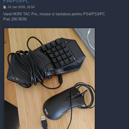
PS4/PS3/PC
P
24 Jan 2026, 16:54
o
Vand HORI TAC Pro, mouse si tastatura pentru PS4/PS3/PC
s
Pret 200 RON.
t