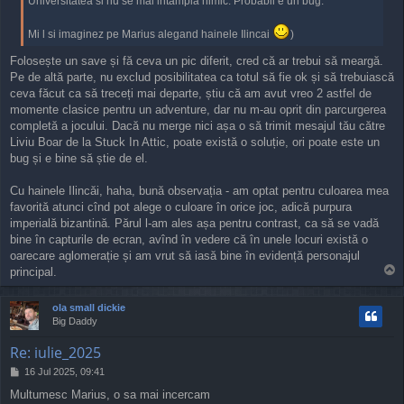
Universitatea si nu se mai intampla nimic. Probabil e un bug.
Mi l si imaginez pe Marius alegand hainele Ilincai
)
Folosește un save și fă ceva un pic diferit, cred că ar trebui să meargă.
Pe de altă parte, nu exclud posibilitatea ca totul să fie ok și să trebuiască
ceva făcut ca să treceți mai departe, știu că am avut vreo 2 astfel de
momente clasice pentru un adventure, dar nu m-au oprit din parcurgerea
completă a jocului. Dacă nu merge nici așa o să trimit mesajul tău către
Liviu Boar de la Stuck In Attic, poate există o soluție, ori poate este un
bug și e bine să știe de el.
Cu hainele Ilincăi, haha, bună observația - am optat pentru culoarea mea
favorită atunci cînd pot alege o culoare în orice joc, adică purpura
imperială bizantină. Părul l-am ales așa pentru contrast, ca să se vadă
bine în capturile de ecran, avînd în vedere că în unele locuri există o
oarecare aglomerație și am vrut să iasă bine în evidență personajul
T
principal.
o
p
ola small dickie
Big Daddy
Re: iulie_2025
P
16 Jul 2025, 09:41
o
Multumesc Marius, o sa mai incercam
s