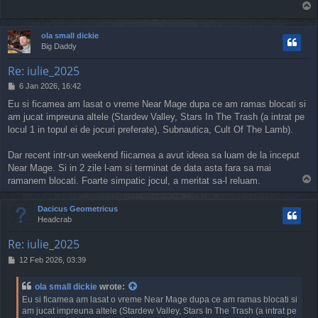
T
t
o
p
ola small dickie
Big Daddy
Re: iulie_2025
P
6 Jan 2026, 16:42
o
Eu si ficamea am lasat o vreme Near Mage dupa ce am ramas blocati si
s
am jucat impreuna altele (Stardew Valley, Stars In The Trash (a intrat pe
t
locul 1 in topul ei de jocuri preferate), Subnautica, Cult Of The Lamb).
Dar recent intr-un weekend fiicamea a avut ideea sa luam de la inceput
Near Mage. Si in 2 zile l-am si terminat de data asta fara sa mai
T
ramanem blocati. Foarte simpatic jocul, a meritat sa-l reluam.
o
p
Dacicus Geometricus
Headcrab
Re: iulie_2025
P
12 Feb 2026, 03:39
o
s
ola small dickie
wrote:
t
Eu si ficamea am lasat o vreme Near Mage dupa ce am ramas blocati si
am jucat impreuna altele (Stardew Valley, Stars In The Trash (a intrat pe