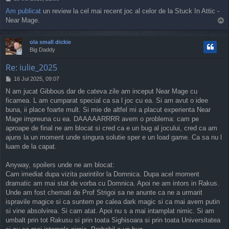
o
Am publicat
un review la cel mai recent joc al celor de la Stuck In Attic -
s
Near Mage.
T
t
o
p
ola small dickie
Big Daddy
Re: iulie_2025
P
16 Jul 2025, 09:07
o
N am jucat Gibbous dar de cateva zile am inceput Near Mage cu
s
ficamea. L am cumparat special ca sa l joc cu ea. Si am avut o idee
t
buna, ii place foarte mult. Si mie de altfel mi a placut experienta Near
Mage impreuna cu ea. DAAAAARRRR avem o problema: cam pe
aproape de final ne am blocat si cred ca e un bug al jocului, cred ca am
ajuns la un moment unde singura solutie sper e un load game. Ca sa nu l
luam de la capat.
Anyway, spoilers unde ne am blocat:
Cam imediat dupa vizita parintilor la Domnica. Dupa acel moment
dramatic am mai stat de vorba cu Domnica. Apoi ne am intors in Rakus.
Unde am fost chemati de Prof Strigoi sa ne anunte ca ne a urmarit
ispravile magice si ca suntem pe calea dark magic si ca mai avem putin
si vine absolvirea. Si cam atat. Apoi nu s a mai intamplat nimic. Si am
umbalt prin tot Rakusu si prin toata Sighisoara si prin toata Universitatea