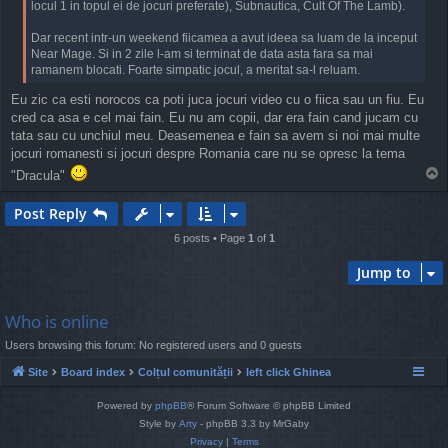
locul 1 in topul ei de jocuri preferate), Subnautica, Cult Of The Lamb).
Dar recent intr-un weekend fiicamea a avut ideea sa luam de la inceput
Near Mage. Si in 2 zile l-am si terminat de data asta fara sa mai
ramanem blocati. Foarte simpatic jocul, a meritat sa-l reluam.
Eu zic ca esti norocos ca poti juca jocuri video cu o fiica sau un fiu. Eu
cred ca asa e cel mai fain. Eu nu am copii, dar era fain cand jucam cu
tata sau cu unchiul meu. Deasemenea e fain sa avem si noi mai multe
jocuri romanesti si jocuri despre Romania care nu se opresc la tema
T
"Dracula"
o
p
Post Reply
6 posts • Page
1
of
1
Jump to
Who is online
Users browsing this forum: No registered users and 0 guests
Site
Board index
Colțul comunității
left click Ghinea
Powered by
phpBB
® Forum Software © phpBB Limited
Style by
Arty
- phpBB 3.3 by MrGaby
Privacy
|
Terms