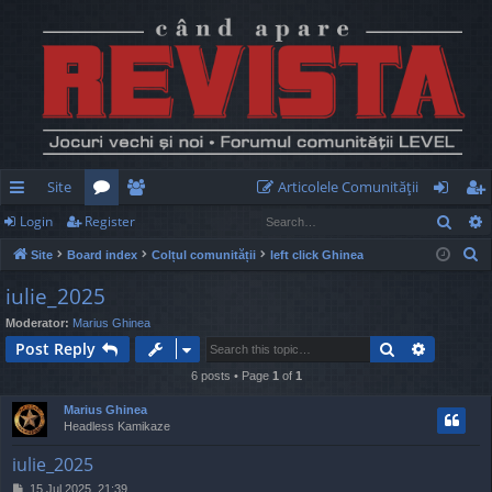
Site
Articolele Comunităţii
Sear
Login
Register
ui
or
e
og
eg
S
Site
Board index
Colțul comunității
left click Ghinea
ck
u
m
in
ist
e
iulie_2025
lin
m
be
er
a
Moderator:
Marius Ghinea
r
ks
s
rs
Search
Advance
Post Reply
c
h
6 posts • Page
1
of
1
Marius Ghinea
Headless Kamikaze
iulie_2025
P
15 Jul 2025, 21:39