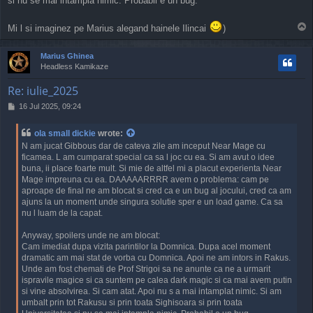
si nu se mai intampla nimic. Probabil e un bug.
T
Mi l si imaginez pe Marius alegand hainele Ilincai
)
o
p
Marius Ghinea
Headless Kamikaze
Re: iulie_2025
P
16 Jul 2025, 09:24
o
s
ola small dickie
wrote:
t
N am jucat Gibbous dar de cateva zile am inceput Near Mage cu
ficamea. L am cumparat special ca sa l joc cu ea. Si am avut o idee
buna, ii place foarte mult. Si mie de altfel mi a placut experienta Near
Mage impreuna cu ea. DAAAAARRRR avem o problema: cam pe
aproape de final ne am blocat si cred ca e un bug al jocului, cred ca am
ajuns la un moment unde singura solutie sper e un load game. Ca sa
nu l luam de la capat.
Anyway, spoilers unde ne am blocat:
Cam imediat dupa vizita parintilor la Domnica. Dupa acel moment
dramatic am mai stat de vorba cu Domnica. Apoi ne am intors in Rakus.
Unde am fost chemati de Prof Strigoi sa ne anunte ca ne a urmarit
ispravile magice si ca suntem pe calea dark magic si ca mai avem putin
si vine absolvirea. Si cam atat. Apoi nu s a mai intamplat nimic. Si am
umbalt prin tot Rakusu si prin toata Sighisoara si prin toata