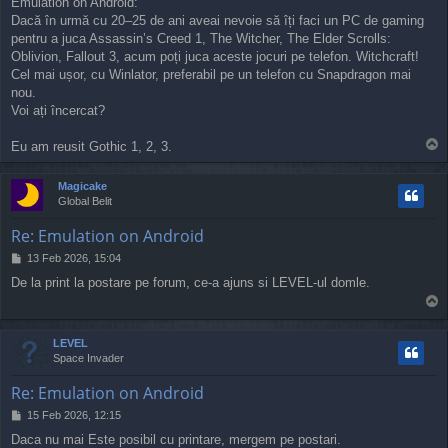
Emulation on Android:
s
Dacă în urmă cu 20–25 de ani aveai nevoie să îți faci un PC de gaming
t
pentru a juca Assassin’s Creed 1, The Witcher, The Elder Scrolls:
Oblivion, Fallout 3, acum poți juca aceste jocuri pe telefon. Witchcraft!
Cel mai ușor, cu Winlator, preferabil pe un telefon cu Snapdragon mai
nou.
Voi ați încercat?
T
Eu am reusit Gothic 1, 2, 3.
o
p
Magicake
Global Belit
Re: Emulation on Android
P
13 Feb 2026, 15:04
o
De la print la postare pe forum, ce-a ajuns si LEVEL-ul domle.
s
T
t
o
p
LEVEL
Space Invader
Re: Emulation on Android
P
15 Feb 2026, 12:15
o
Daca nu mai Este posibil cu printare, mergem pe postari.
s