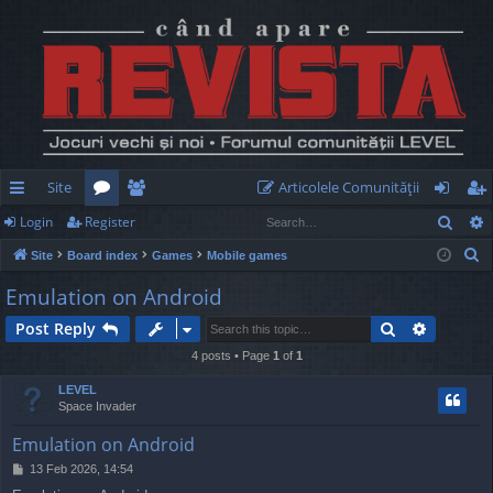
Site
Articolele Comunităţii
Sear
Login
Register
ui
or
e
og
eg
S
Site
Board index
Games
Mobile games
ck
u
m
in
ist
e
Emulation on Android
lin
m
be
er
a
Search
Advance
Post Reply
r
ks
s
rs
c
4 posts • Page
1
of
1
h
LEVEL
Space Invader
Emulation on Android
P
13 Feb 2026, 14:54
o