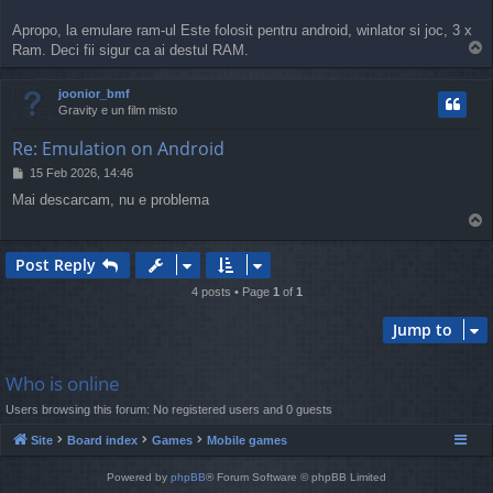
t
Apropo, la emulare ram-ul Este folosit pentru android, winlator si joc, 3 x
T
Ram. Deci fii sigur ca ai destul RAM.
o
p
joonior_bmf
Gravity e un film misto
Re: Emulation on Android
P
15 Feb 2026, 14:46
o
Mai descarcam, nu e problema
s
T
t
o
p
Post Reply
4 posts • Page
1
of
1
Jump to
Who is online
Users browsing this forum: No registered users and 0 guests
Site
Board index
Games
Mobile games
Powered by
phpBB
® Forum Software © phpBB Limited