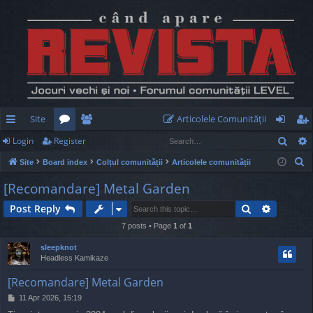
Site
Articolele Comunităţii
Sear
Login
Register
ui
or
e
og
eg
S
Site
Board index
Colțul comunității
Articolele comunității
ck
u
m
in
ist
e
[Recomandare] Metal Garden
lin
m
be
er
a
Search
Advance
Post Reply
r
ks
s
rs
c
7 posts • Page
1
of
1
h
sleepknot
Headless Kamikaze
[Recomandare] Metal Garden
P
11 Apr 2026, 15:19
o