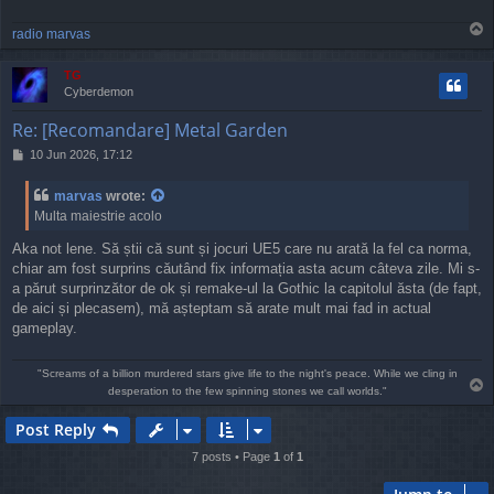
T
radio marvas
o
p
TG
Cyberdemon
Re: [Recomandare] Metal Garden
P
10 Jun 2026, 17:12
o
s
marvas
wrote:
t
Multa maiestrie acolo
Aka not lene. Să știi că sunt și jocuri UE5 care nu arată la fel ca norma,
chiar am fost surprins căutând fix informația asta acum câteva zile. Mi s-
a părut surprinzător de ok și remake-ul la Gothic la capitolul ăsta (de fapt,
de aici și plecasem), mă așteptam să arate mult mai fad in actual
gameplay.
"Screams of a billion murdered stars give life to the night's peace. While we cling in
T
desperation to the few spinning stones we call worlds."
o
p
Post Reply
7 posts • Page
1
of
1