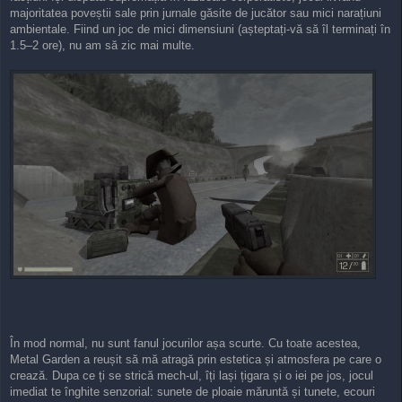
majoritatea poveștii sale prin jurnale găsite de jucător sau mici narațiuni
ambientale. Fiind un joc de mici dimensiuni (așteptați-vă să îl terminați în
1.5–2 ore), nu am să zic mai multe.
În mod normal, nu sunt fanul jocurilor așa scurte. Cu toate acestea,
Metal Garden a reușit să mă atragă prin estetica și atmosfera pe care o
crează. Dupa ce ți se strică mech-ul, îți lași țigara și o iei pe jos, jocul
imediat te înghite senzorial: sunete de ploaie măruntă și tunete, ecouri