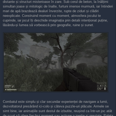
distante și structuri misterioase în zare. Sub cerul de beton, la înălțimi
simultan joase și mitologic de înalte, furtuni imense murmură, iar întinderi
mari de apă brazdează dealuri înverzite, rupte de ziduri și clădiri
neexplicate. Construind moment cu moment, atmosfera jocului te
cuprinde, iar jocul îți deschide imaginația prin detalii intenționat puține,
lăsându-și lumea să vorbească prin geografie, ruine și sunet.
Combatul este simplu și clar secundar experienței de navigare a lumii,
dezvoltatorul presărând ici-colo și câteva puzzle-uri plăcute. Armele se
simt bine, iar animațiile sunt destul de izbutite, reușind ca într-un joc atât
de scurt să ofere fiecărui moment sau acțiune o inerție și greutate. Paleta