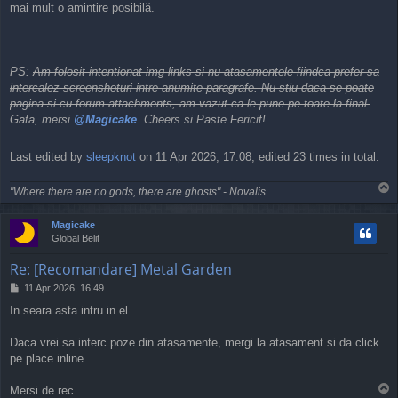
mai mult o amintire posibilă.
PS:
Am folosit intentionat img links si nu atasamentele fiindca prefer sa
intercalez screenshoturi intre anumite paragrafe. Nu stiu daca se poate
pagina si cu forum attachments, am vazut ca le pune pe toate la final.
Gata, mersi
@Magicake
. Cheers si Paste Fericit!
Last edited by
sleepknot
on 11 Apr 2026, 17:08, edited 23 times in total.
T
"Where there are no gods, there are ghosts" - Novalis
o
p
Magicake
Global Belit
Re: [Recomandare] Metal Garden
P
11 Apr 2026, 16:49
o
In seara asta intru in el.
s
t
Daca vrei sa interc poze din atasamente, mergi la atasament si da click
pe place inline.
T
Mersi de rec.