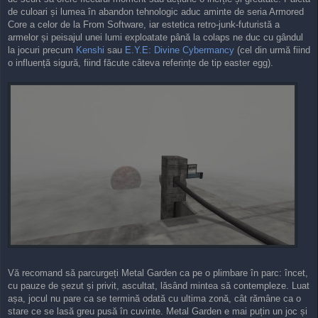
de culoari și lumea în abandon tehnologic aduc aminte de seria Armored
Core a celor de la From Software, iar estetica retro-junk-futuristă a
armelor și peisajul unei lumi exploatate până la colaps ne duc cu gândul
la jocuri precum
Kenshi
sau
E.Y.E: Divine Cybermancy
(cel din urmă fiind
o influență sigură, fiind făcute câteva referințe de tip easter egg).
Vă recomand să parcurgeți Metal Garden ca pe o plimbare în parc: încet,
cu pauze de șezut și privit, ascultat, lăsând mintea să contempleze. Luat
așa, jocul nu pare ca se termină odată cu ultima zonă, cât rămâne ca o
stare ce se lasă greu pusă în cuvinte. Metal Garden e mai puțin un joc și