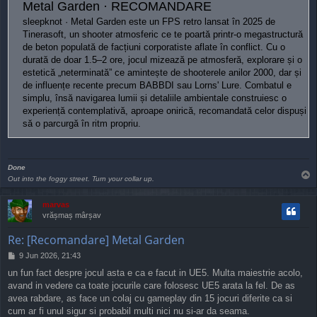
Metal Garden · RECOMANDARE
sleepknot · Metal Garden este un FPS retro lansat în 2025 de
Tinerasoft, un shooter atmosferic ce te poartă printr-o megastructură
de beton populată de facțiuni corporatiste aflate în conflict. Cu o
durată de doar 1.5–2 ore, jocul mizează pe atmosferă, explorare și o
estetică „neterminată” ce amintește de shooterele anilor 2000, dar și
de influențe recente precum BABBDI sau Lorns' Lure. Combatul e
simplu, însă navigarea lumii și detaliile ambientale construiesc o
experiență contemplativă, aproape onirică, recomandată celor dispuși
să o parcurgă în ritm propriu.
Done
T
Out into the foggy street. Turn your collar up.
o
p
marvas
vrășmaș mârșav
Re: [Recomandare] Metal Garden
P
9 Jun 2026, 21:43
o
un fun fact despre jocul asta e ca e facut in UE5. Multa maiestrie acolo,
s
avand in vedere ca toate jocurile care folosesc UE5 arata la fel. De as
t
avea rabdare, as face un colaj cu gameplay din 15 jocuri diferite ca si
cum ar fi unul sigur si probabil multi nici nu si-ar da seama.