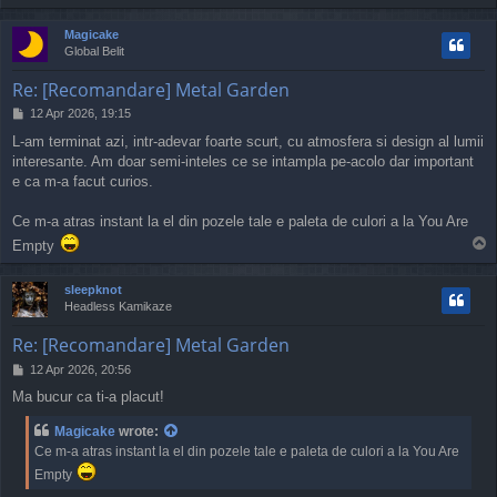
o
p
Magicake
Global Belit
Re: [Recomandare] Metal Garden
P
12 Apr 2026, 19:15
o
L-am terminat azi, intr-adevar foarte scurt, cu atmosfera si design al lumii
s
interesante. Am doar semi-inteles ce se intampla pe-acolo dar important
t
e ca m-a facut curios.
Ce m-a atras instant la el din pozele tale e paleta de culori a la You Are
T
Empty
o
p
sleepknot
Headless Kamikaze
Re: [Recomandare] Metal Garden
P
12 Apr 2026, 20:56
o
Ma bucur ca ti-a placut!
s
t
Magicake
wrote:
Ce m-a atras instant la el din pozele tale e paleta de culori a la You Are
Empty