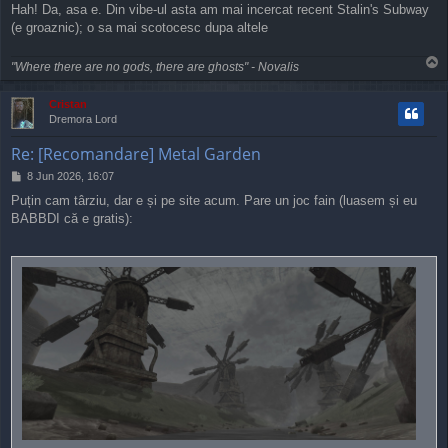
Hah! Da, asa e. Din vibe-ul asta am mai incercat recent Stalin's Subway
(e groaznic); o sa mai scotocesc dupa altele
T
"Where there are no gods, there are ghosts" - Novalis
o
p
Cristan
Dremora Lord
Re: [Recomandare] Metal Garden
P
8 Jun 2026, 16:07
o
Puțin cam târziu, dar e și pe site acum. Pare un joc fain (luasem și eu
s
BABBDI că e gratis):
t