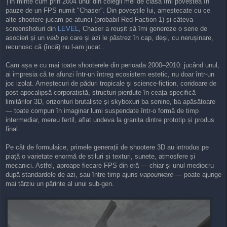
Țin minte cum prin 2004 unul din colegii mei de clasă îmi povestea în
s
pauze de un FPS numit "Chaser". Din poveștile lui, amestecate cu ce
t
alte shootere jucam pe atunci (probabil Red Faction 1) și câteva
screenshoturi din
LEVEL
, Chaser a reușit să îmi genereze o serie de
asocieri și un
vaib
pe care și azi le păstrez în cap, deși, cu nerușinare,
recunosc că (încă) nu l-am jucat..
Cam așa e cu mai toate shooterele din perioada 2000–2010: jucând unul,
ai impresia că te afunzi într-un întreg ecosistem estetic, nu doar într-un
joc izolat. Amestecuri de păduri tropicale și science-fiction, coridoare de
post-apocalipsă corporatistă, structuri pierdute în ceața specifică
limitărilor 3D, orizonturi brutaliste și skyboxuri ba senine, ba apăsătoare
— toate compun în imaginar lumi suspendate într-o formă de timp
intermediar, mereu fertil, aflat undeva la granița dintre prototip și produs
final.
Pe cât de formulaice, primele generații de shootere 3D au introdus pe
piață o varietate enormă de stiluri și texturi, sunete, atmosfere și
mecanici. Astfel, aproape fiecare FPS din eră — chiar și unul mediocru
după standardele de azi, sau între timp ajuns
vapourware
— poate ajunge
mai târziu un părinte al unui sub-gen.