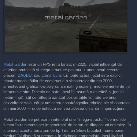
Metal Garden
este un FPS retro lansat în 2025, vizibil influențat de
estetica brutalistă și mega-structure parkour-ul unor jocuri recente
precum
BABBDI
sau
Lorns' Lure
. Cu toate astea, jocul este explicit
tributar modalităților de construcție a shooterelor din era 2000,
amestecând grafica low-poly cu animații greoaie și mici elemente de tip
immersive sim. Dincolo de asta, jocul își asumă o estetică a „jocului
neterminat”, stil ce reflectă azi atât posibilitățile limitate ale unui
dezvoltator solo, cât și amintirea constrângerilor tehnice ale shooterelor
din anii 2000 — unde estetica se ivea adesea chiar din imperfecțiuni.
Metal Garden se petrece în interiorul unei "mega-structuri" ce închide
lumea într-un container impenetrabil de beton de dimensiuni cosmice. În
interiorul acestui terrarium de tip Truman Show brutalist, numeroase
facțiuni își dispută supremația în războaie corporatiste, jocul livrând