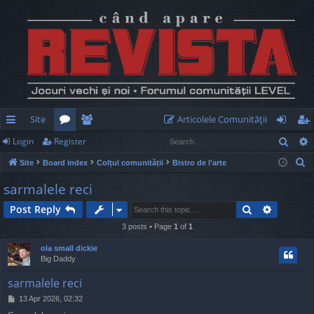
Site
Articolele Comunităţii
Sear
Login
Register
ui
or
e
og
eg
S
Site
Board index
Colțul comunității
Bistro de l’arte
ck
u
m
in
ist
e
sarmalele reci
lin
m
be
er
a
Search
Advance
Post Reply
r
ks
s
rs
c
3 posts • Page
1
of
1
h
ola small dickie
Big Daddy
sarmalele reci
P
13 Apr 2026, 02:32
o