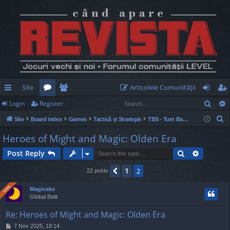
Site
Articolele Comunităţii
Sear
Login
Register
ui
or
e
og
eg
S
Site
Board index
Games
Tactică și Strategie
TBS - Turn Based Strategy
ck
u
m
in
ist
e
Heroes of Might and Magic: Olden Era
lin
m
be
er
a
Search
Advance
Post Reply
r
ks
s
rs
c
1
Previous
2
22 posts
h
Online
Online
Magicake
Global Belit
Re: Heroes of Might and Magic: Olden Era
P
7 Nov 2025, 18:14