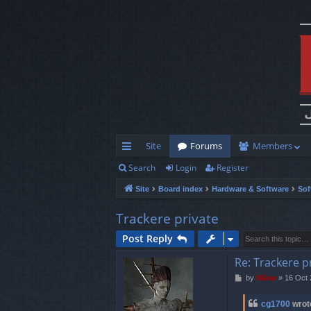
Site
Forums
Members
Search
Login
Register
ui
Site
Board index
Hardware & Software
Sof
ck
lin
Trackere private
ks
Post Reply
Re: Trackere p
P
by
Mărar
»
16 Oct 
o
s
cg1700
wrot
t