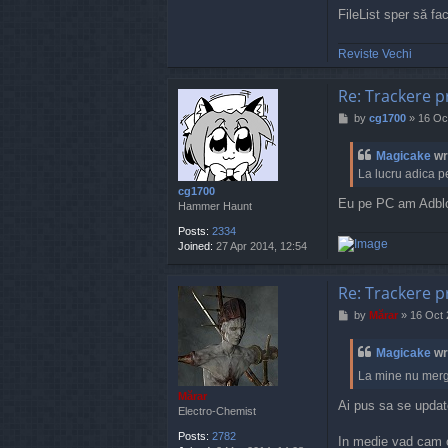
u
FileList sper să fa
n
t
Reviste Vechi
y
Re: Trackere p
P
by
cg1700
»
16 Oc
o
s
Magicake
wr
t
La lucru adica pe
cg1700
Eu pe PC am Adbloc
Hammer Haunt
Posts:
2334
Joined:
27 Apr 2014, 12:54
Re: Trackere p
P
by
Mărar
»
16 Oct 
o
s
Magicake
wr
t
La mine nu merge
Mărar
Ai pus sa se upda
Electro-Chemist
Posts:
2782
In medie vad cam o 