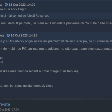
te:
16 Oct 2023, 14:00
fox cu uBlock Origin
mplu si mai comod de folosit Revanced.
l meu default pe mobil, si n-am avut niciodata probleme cu Youtube / alte sit
ote:
16 Oct 2023, 14:25
 yt cu ff si ublock origin. Acasa am premium dar la lucru e fix pix, ca nu vreau sa
m de mobil, pe PC am mai multe addons, nu stiu exact care blocheaza youtub
ner
re
islikes (desi vad ca recent nu mai merge cum trebuie)
s I am, but some get dangerously close
rivate
Oct 2023, 17:04