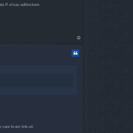
ta ff si/sau adblockere.
T
o
p
 care le-am link-uit.