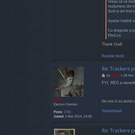
Vreau să vă mulț
mulțumesc din ini
Sunt și am fost o
Așadar haideți s
Cu dragoste și pr
EboLLa
Thank God!
Reviste Vechi
Re: Trackere p
P
by
Mărar
»
28 Nov 
o
FYI, RED a revenit 
s
t
Mărar
No one is as dumb a
Electro-Chemist
Soundcloud
Posts:
2782
Joined:
2 Mar 2014, 14:08
Re: Trackere p