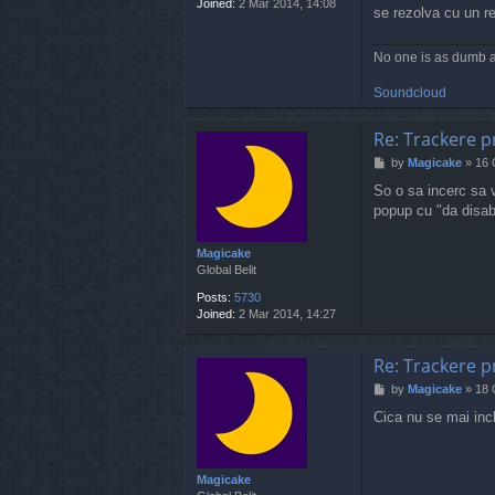
Joined:
2 Mar 2014, 14:08
se rezolva cu un r
No one is as dumb a
Soundcloud
Re: Trackere p
P
by
Magicake
»
16 
o
So o sa incerc sa 
s
popup cu "da disabl
t
Magicake
Global Belit
Posts:
5730
Joined:
2 Mar 2014, 14:27
Re: Trackere p
P
by
Magicake
»
18 
o
Cica nu se mai inchi
s
t
Magicake