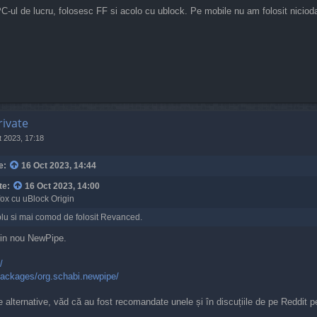
C-ul de lucru, folosesc FF si acolo cu ublock. Pe mobile nu am folosit nicioda
rivate
 2023, 17:18
e:
16 Oct 2023, 14:44
te:
16 Oct 2023, 14:00
fox cu uBlock Origin
mplu si mai comod de folosit Revanced.
in nou NewPipe.
/
g/packages/org.schabi.newpipe/
 alternative, văd că au fost recomandate unele și în discuțiile de pe Reddit pe