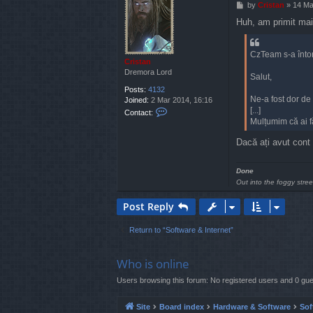
P
by
Cristan
»
14 Ma
o
Huh, am primit mail
s
t
CzTeam s-a întor
Cristan
Dremora Lord
Salut,
Posts:
4132
Ne-a fost dor de
Joined:
2 Mar 2014, 16:16
C
[...]
Contact:
o
Mulțumim că ai f
n
t
Dacă ați avut cont ș
a
c
Done
t
Out into the foggy stree
C
r
Post Reply
i
s
t
Return to “Software & Internet”
a
n
Who is online
Users browsing this forum: No registered users and 0 gu
Site
Board index
Hardware & Software
Sof