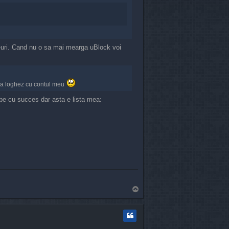
e-uri. Cand nu o sa mai mearga uBlock voi
 ma loghez cu contul meu
e cu succes dar asta e lista mea:
T
o
p