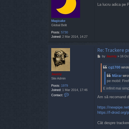
o
La lucru adica pe P
s
t
Magicake
Global Belit
Posts:
5730
Joined:
2 Mar 2014, 14:27
Re: Trackere p
P
by
Jaunty
»
16 Oct
o
s
cg1700
wrot
t
Jaunty
Mărar
wro
Site Admin
pe mobil: Fire
Posts:
1979
E infinit mai si
Joined:
1 Mar 2014, 17:46
C
Contact:
Am să recomand d
o
n
t
https://newpipe.net
a
https://f-droid.or
c
t
Cât despre trackere
J
a