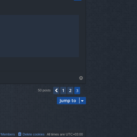
T
o
p
1
2
Previous
3
50 posts
Jump to
Members
Delete cookies
All times are
UTC+03:00