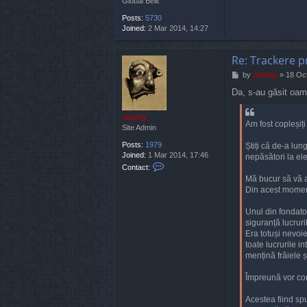
Global Belit
Posts:
5730
Joined:
2 Mar 2014, 14:27
Re: Trackere p
P
by
Jaunty
»
18 Oct
o
Da, s-au găsit oam
s
t
Jaunty
Am fost copleșiți
Site Admin
Posts:
1979
Știți că de-a lu
Joined:
1 Mar 2014, 17:46
nepăsători la el
C
Contact:
o
Mă bucur să vă a
n
Din acest moment 
t
a
Unul din fondator
c
siguranță lucrur
t
Era totuși nevoie
J
toate lucrurile 
a
mențină frâiele ș
u
n
Împreună vor con
t
y
Acestea fiind spu