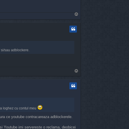
T
o
p
f si/sau adblockere.
T
o
p
 ma loghez cu contul meu
ura ce youtube contracareaza adblockerele.
 si Youtube imi servereste o reclama, deobicei