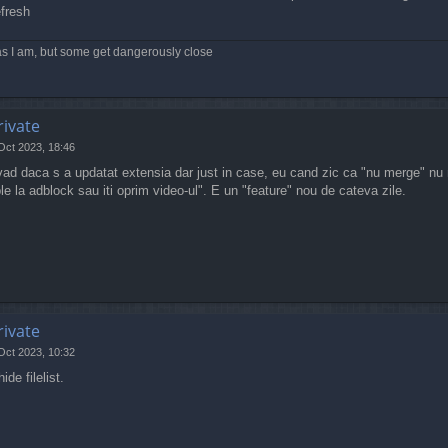
efresh
s I am, but some get dangerously close
rivate
Oct 2023, 18:46
vad daca s a updatat extensia dar just in case, eu cand zic ca "nu merge" nu m
e la adblock sau iti oprim video-ul". E un "feature" nou de cateva zile.
rivate
Oct 2023, 10:32
de filelist.