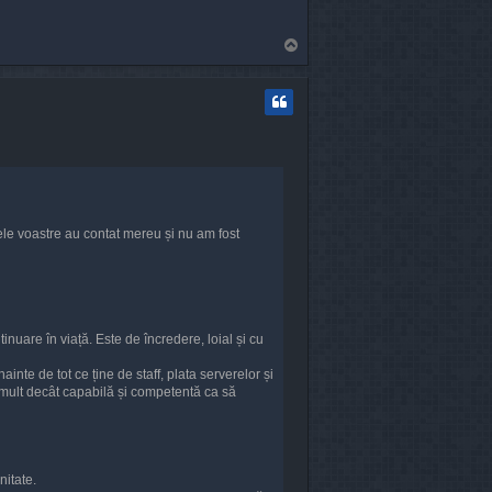
T
o
p
le voastre au contat mereu și nu am fost
tinuare în viață. Este de încredere, loial și cu
nte de tot ce ține de staff, plata serverelor și
 mult decât capabilă și competentă ca să
nitate.