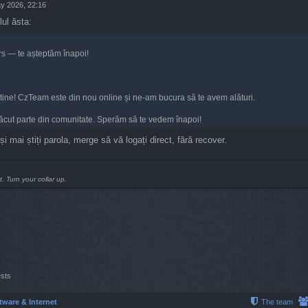
y 2026, 22:16
ul ăsta:
s — te așteptăm înapoi!
 tine! CzTeam este din nou online și ne-am bucura să te avem alături.
ăcut parte din comunitate. Sperăm să te vedem înapoi!
i mai știți parola, merge să vă logați direct, fără recover.
t. Turn your collar up.
ests
tware & Internet
The team