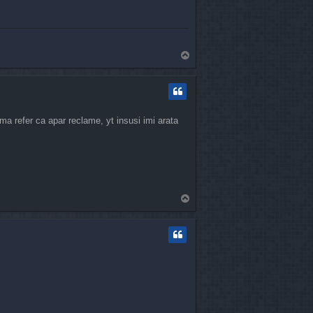
T
o
p
a refer ca apar reclame, yt insusi imi arata
T
o
p