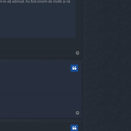
i le-ați adresat. Au fost enorm de multe și vă
T
o
p
T
o
p