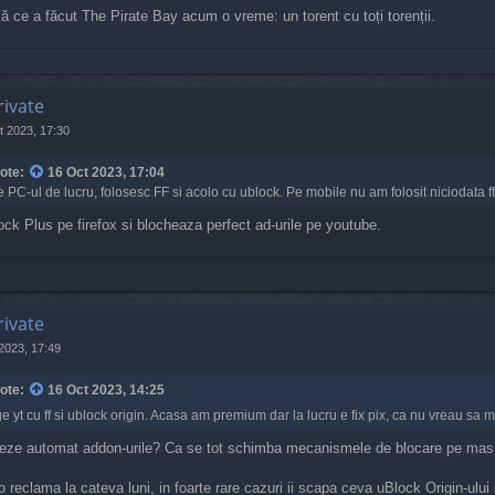
că ce a făcut The Pirate Bay acum o vreme: un torent cu toți torenții.
rivate
t 2023, 17:30
ote:
16 Oct 2023, 17:04
 PC-ul de lucru, folosesc FF si acolo cu ublock. Pe mobile nu am folosit niciodata f
k Plus pe firefox si blocheaza perfect ad-urile pe youtube.
rivate
2023, 17:49
ote:
16 Oct 2023, 14:25
 yt cu ff si ublock origin. Acasa am premium dar la lucru e fix pix, ca nu vreau sa
teze automat addon-urile? Ca se tot schimba mecanismele de blocare pe mas
reclama la cateva luni, in foarte rare cazuri ii scapa ceva uBlock Origin-ului