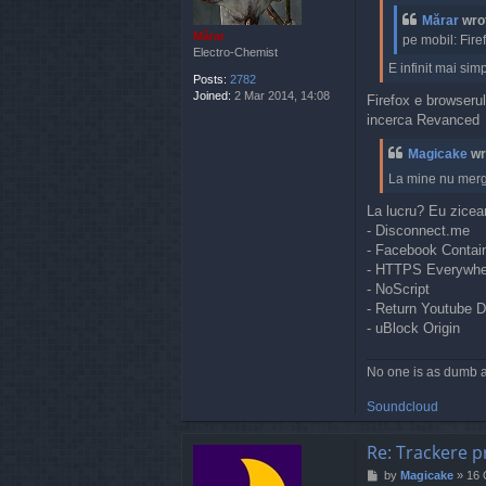
Mărar
wro
Mărar
pe mobil: Fire
Electro-Chemist
E infinit mai si
Posts:
2782
Joined:
2 Mar 2014, 14:08
Firefox e browseru
incerca Revanced
Magicake
wr
La mine nu merge
La lucru? Eu zicea
- Disconnect.me
- Facebook Contai
- HTTPS Everywhe
- NoScript
- Return Youtube D
- uBlock Origin
No one is as dumb a
Soundcloud
Re: Trackere p
P
by
Magicake
»
16 