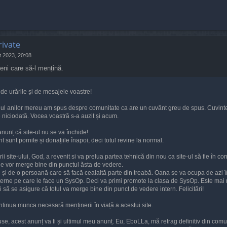
rivate
 2023, 20:08
eni care să-l mențină.
 de urările și de mesajele voastre!
ngul anilor mereu am spus despre comunitate ca are un cuvânt greu de spus. Cuvinte
e niciodată. Vocea voastră s-a auzit și acum.
nunț că site-ul nu se va închide!
sunt pornite și donațiile înapoi, deci totul revine la normal.
ii site-ului, God, a revenit si va prelua partea tehnică din nou ca site-ul să fie în con
ile vor merge bine din punctul ăsta de vedere.
 și de o persoană care să facă cealaltă parte din treabă. Oana se va ocupa de azi înai
interne pe care le face un SysOp. Deci va primi promote la clasa de SysOp. Este mai
i să se asigure că totul va merge bine din punct de vedere intern. Felicitări!
tinua munca necesară menținerii în viață a acestui site.
se, acest anunț va fi și ultimul meu anunț. Eu, EboLLa, mă retrag definitiv din comu