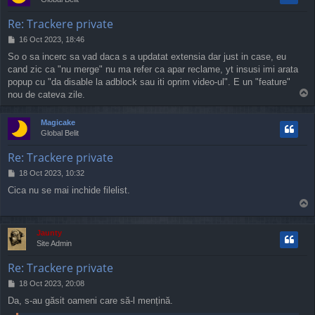
Re: Trackere private
P
16 Oct 2023, 18:46
o
So o sa incerc sa vad daca s a updatat extensia dar just in case, eu
s
cand zic ca "nu merge" nu ma refer ca apar reclame, yt insusi imi arata
t
popup cu "da disable la adblock sau iti oprim video-ul". E un "feature"
T
nou de cateva zile.
o
p
Magicake
Global Belit
Re: Trackere private
P
18 Oct 2023, 10:32
o
Cica nu se mai inchide filelist.
s
T
t
o
p
Jaunty
Site Admin
Re: Trackere private
P
18 Oct 2023, 20:08
o
Da, s-au găsit oameni care să-l mențină.
s
t