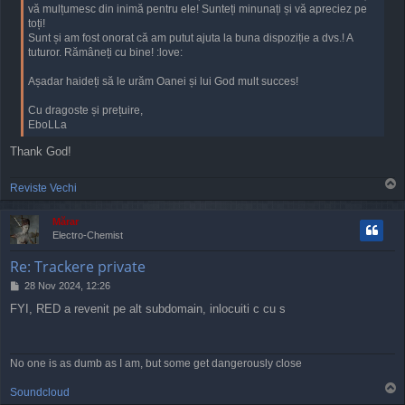
vă mulțumesc din inimă pentru ele! Sunteți minunați și vă apreciez pe
toți!
Sunt și am fost onorat că am putut ajuta la buna dispoziție a dvs.! A
tuturor. Rămâneți cu bine! :love:
Așadar haideți să le urăm Oanei și lui God mult succes!
Cu dragoste și prețuire,
EboLLa
Thank God!
T
Reviste Vechi
o
p
Mărar
Electro-Chemist
Re: Trackere private
P
28 Nov 2024, 12:26
o
FYI, RED a revenit pe alt subdomain, inlocuiti c cu s
s
t
No one is as dumb as I am, but some get dangerously close
T
Soundcloud
o