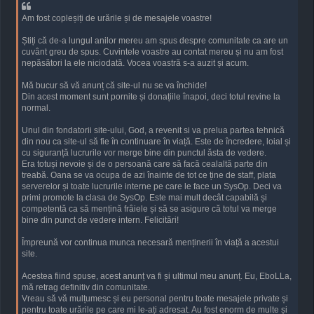
Am fost copleșiți de urările și de mesajele voastre!
Știți că de-a lungul anilor mereu am spus despre comunitate ca are un
cuvânt greu de spus. Cuvintele voastre au contat mereu și nu am fost
nepăsători la ele niciodată. Vocea voastră s-a auzit și acum.
Mă bucur să vă anunț că site-ul nu se va închide!
Din acest moment sunt pornite și donațiile înapoi, deci totul revine la
normal.
Unul din fondatorii site-ului, God, a revenit si va prelua partea tehnică
din nou ca site-ul să fie în continuare în viață. Este de încredere, loial și
cu siguranță lucrurile vor merge bine din punctul ăsta de vedere.
Era totuși nevoie și de o persoană care să facă cealaltă parte din
treabă. Oana se va ocupa de azi înainte de tot ce ține de staff, plata
serverelor și toate lucrurile interne pe care le face un SysOp. Deci va
primi promote la clasa de SysOp. Este mai mult decât capabilă și
competentă ca să mențină frâiele și să se asigure că totul va merge
bine din punct de vedere intern. Felicitări!
Împreună vor continua munca necesară menținerii în viață a acestui
site.
Acestea fiind spuse, acest anunț va fi și ultimul meu anunț. Eu, EboLLa,
mă retrag definitiv din comunitate.
Vreau să vă mulțumesc și eu personal pentru toate mesajele private și
pentru toate urările pe care mi le-ați adresat. Au fost enorm de multe și