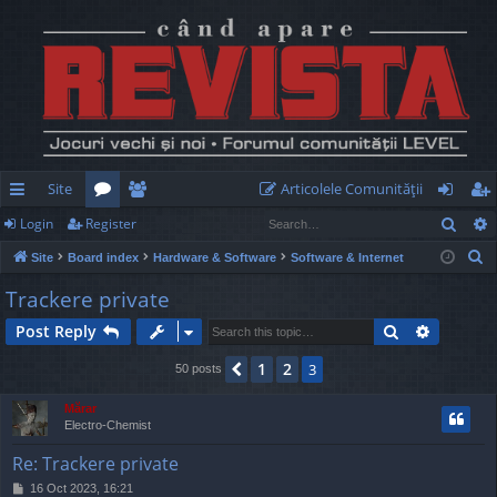
Site
Articolele Comunităţii
Sear
Login
Register
ui
or
e
og
eg
S
Site
Board index
Hardware & Software
Software & Internet
ck
u
m
in
ist
e
Trackere private
lin
m
be
er
a
Search
Advance
Post Reply
r
ks
s
rs
c
1
2
Previous
3
50 posts
h
Mărar
Electro-Chemist
Re: Trackere private
P
16 Oct 2023, 16:21