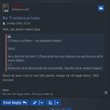
p
Cristan
Dremora Lord
Re: Trackere private
P
14 May 2026, 22:16
o
Huh, am primit mailul ăsta:
s
t
CzTeam s-a întors — te așteptăm înapoi!
Salut,
Ne-a fost dor de tine! CzTeam este din nou online și ne-am bucura să te
avem alături.
[...]
Mulțumim că ai făcut parte din comunitate. Sperăm să te vedem înapoi!
Dacă ați avut cont și mai știți parola, merge să vă logați direct, fără
recover.
Done
T
Out into the foggy street. Turn your collar up.
o
p
Post Reply