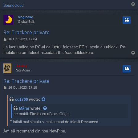
T
Soundcloud
o
p
Magicake
Global Belit
Re: Trackere private
P
16 Oct 2023, 17:04
o
La lucru adica pe PC-ul de lucru, folosesc FF si acolo cu ublock. Pe
s
mobile nu am folosit niciodata ff si/sau adblockere.
T
t
o
p
Jaunty
Site Admin
Re: Trackere private
P
16 Oct 2023, 17:18
o
s
cg1700
wrote:
t
Mărar
wrote:
pe mobil: Firefox cu uBlock Origin
E infinit mai simplu si mai comod de folosit Revanced.
Am să recomand din nou NewPipe.