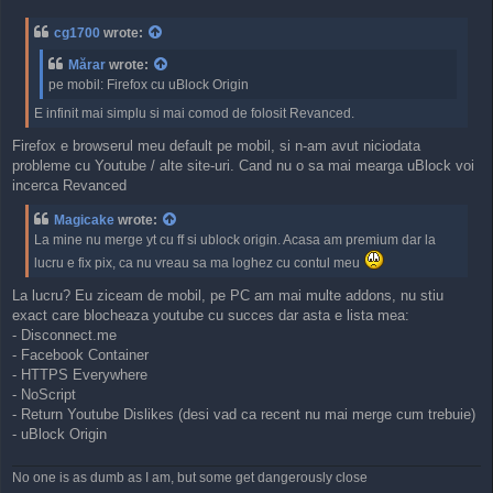
o
s
cg1700
wrote:
t
Mărar
wrote:
pe mobil: Firefox cu uBlock Origin
E infinit mai simplu si mai comod de folosit Revanced.
Firefox e browserul meu default pe mobil, si n-am avut niciodata
probleme cu Youtube / alte site-uri. Cand nu o sa mai mearga uBlock voi
incerca Revanced
Magicake
wrote:
La mine nu merge yt cu ff si ublock origin. Acasa am premium dar la
lucru e fix pix, ca nu vreau sa ma loghez cu contul meu
La lucru? Eu ziceam de mobil, pe PC am mai multe addons, nu stiu
exact care blocheaza youtube cu succes dar asta e lista mea:
- Disconnect.me
- Facebook Container
- HTTPS Everywhere
- NoScript
- Return Youtube Dislikes (desi vad ca recent nu mai merge cum trebuie)
- uBlock Origin
No one is as dumb as I am, but some get dangerously close