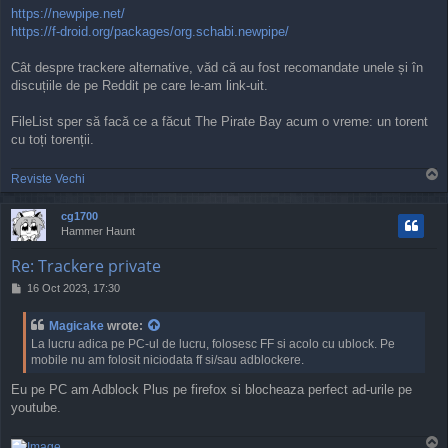
https://newpipe.net/
https://f-droid.org/packages/org.schabi.newpipe/
Cât despre trackere alternative, văd că au fost recomandate unele și în
discuțiile de pe Reddit pe care le-am link-uit.
FileList sper să facă ce a făcut The Pirate Bay acum o vreme: un torent
cu toți torenții.
T
Reviste Vechi
o
p
cg1700
Hammer Haunt
Re: Trackere private
P
16 Oct 2023, 17:30
o
s
Magicake
wrote:
t
La lucru adica pe PC-ul de lucru, folosesc FF si acolo cu ublock. Pe
mobile nu am folosit niciodata ff si/sau adblockere.
Eu pe PC am Adblock Plus pe firefox si blocheaza perfect ad-urile pe
youtube.
T