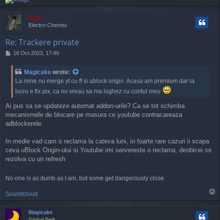
o
p
Mărar
Electro-Chemist
Re: Trackere private
P
16 Oct 2023, 17:49
o
s
Magicake
wrote:
t
La mine nu merge yt cu ff si ublock origin. Acasa am premium dar la
lucru e fix pix, ca nu vreau sa ma loghez cu contul meu
Ai pus sa se updateze automat addon-urile? Ca se tot schimba
mecanismele de blocare pe masura ce youtube contracareaza
adblockerele.
In medie vad cam o reclama la cateva luni, in foarte rare cazuri ii scapa
ceva uBlock Origin-ului si Youtube imi servereste o reclama, deobicei se
rezolva cu un refresh
No one is as dumb as I am, but some get dangerously close
T
Soundcloud
o
p
Magicake
Global Belit