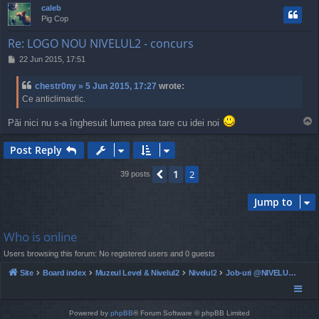
p
caleb
Pig Cop
Re: LOGO NOU NIVELUL2 - concurs
P
22 Jun 2015, 17:51
o
s
chestr0ny » 5 Jun 2015, 17:27
wrote:
t
Ce anticlimactic.
T
Păi nici nu s-a înghesuit lumea prea tare cu idei noi
o
p
Post Reply
1
Previous
2
39 posts
Jump to
Who is online
Users browsing this forum: No registered users and 0 guests
Site
Board index
Muzeul Level & Nivelul2
Nivelul2
Job-uri @NIVELUL2 - ocazionale si full time
Powered by
phpBB
® Forum Software © phpBB Limited