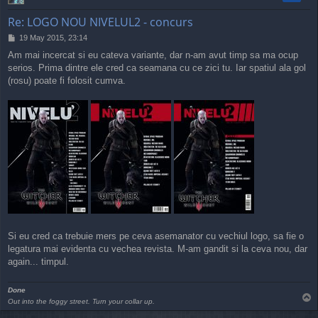
Re: LOGO NOU NIVELUL2 - concurs
P
19 May 2015, 23:14
o
Am mai incercat si eu cateva variante, dar n-am avut timp sa ma ocup
s
serios. Prima dintre ele cred ca seamana cu ce zici tu. Iar spatiul ala gol
t
(rosu) poate fi folosit cumva.
Si eu cred ca trebuie mers pe ceva asemanator cu vechiul logo, sa fie o
legatura mai evidenta cu vechea revista. M-am gandit si la ceva nou, dar
again... timpul.
Done
T
Out into the foggy street. Turn your collar up.
o