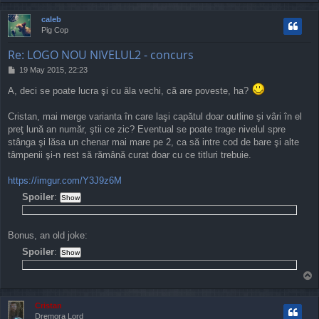
o
p
caleb
Pig Cop
Re: LOGO NOU NIVELUL2 - concurs
P
19 May 2015, 22:23
o
A, deci se poate lucra şi cu ăla vechi, că are poveste, ha?
s
t
Cristan, mai merge varianta în care laşi capătul doar outline şi vâri în el
preţ lună an număr, ştii ce zic? Eventual se poate trage nivelul spre
stânga şi lăsa un chenar mai mare pe 2, ca să intre cod de bare şi alte
tâmpenii şi-n rest să rămână curat doar cu ce titluri trebuie.
https://imgur.com/Y3J9z6M
Spoiler
:
Bonus, an old joke:
Spoiler
:
T
o
p
Cristan
Dremora Lord