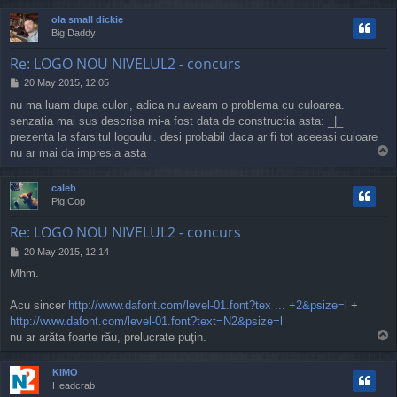
p
ola small dickie
Big Daddy
Re: LOGO NOU NIVELUL2 - concurs
P
20 May 2015, 12:05
o
nu ma luam dupa culori, adica nu aveam o problema cu culoarea.
s
senzatia mai sus descrisa mi-a fost data de constructia asta: _|_
t
prezenta la sfarsitul logoului. desi probabil daca ar fi tot aceeasi culoare
T
nu ar mai da impresia asta
o
p
caleb
Pig Cop
Re: LOGO NOU NIVELUL2 - concurs
P
20 May 2015, 12:14
o
Mhm.
s
t
Acu sincer
http://www.dafont.com/level-01.font?tex ... +2&psize=l
+
http://www.dafont.com/level-01.font?text=N2&psize=l
T
nu ar arăta foarte rău, prelucrate puţin.
o
p
KiMO
Headcrab