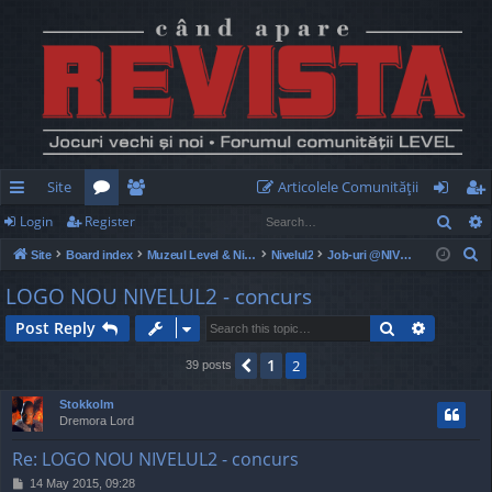
Site
Articolele Comunităţii
Sear
Login
Register
ui
or
e
og
eg
S
Site
Board index
Muzeul Level & Nivelul2
Nivelul2
Job-uri @NIVELUL2 - ocazionale si full time
ck
u
m
in
ist
e
LOGO NOU NIVELUL2 - concurs
lin
m
be
er
a
Search
Advance
Post Reply
r
ks
s
rs
c
1
Previous
2
39 posts
h
Stokkolm
Dremora Lord
Re: LOGO NOU NIVELUL2 - concurs
P
14 May 2015, 09:28