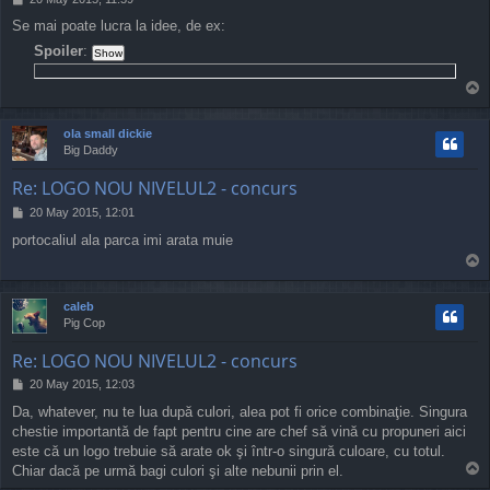
o
Se mai poate lucra la idee, de ex:
s
t
Spoiler
:
T
o
p
ola small dickie
Big Daddy
Re: LOGO NOU NIVELUL2 - concurs
P
20 May 2015, 12:01
o
portocaliul ala parca imi arata muie
s
T
t
o
p
caleb
Pig Cop
Re: LOGO NOU NIVELUL2 - concurs
P
20 May 2015, 12:03
o
Da, whatever, nu te lua după culori, alea pot fi orice combinaţie. Singura
s
chestie importantă de fapt pentru cine are chef să vină cu propuneri aici
t
este că un logo trebuie să arate ok şi într-o singură culoare, cu totul.
T
Chiar dacă pe urmă bagi culori şi alte nebunii prin el.
o