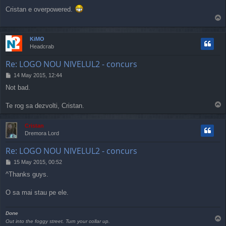
o
Cristan e overpowered.
s
T
t
o
p
KiMO
Headcrab
Re: LOGO NOU NIVELUL2 - concurs
P
14 May 2015, 12:44
o
Not bad.
s
t
T
Te rog sa dezvolti, Cristan.
o
p
Cristan
Dremora Lord
Re: LOGO NOU NIVELUL2 - concurs
P
15 May 2015, 00:52
o
^Thanks guys.
s
t
O sa mai stau pe ele.
Done
T
Out into the foggy street. Turn your collar up.