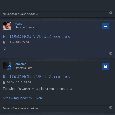
t
T
I'm livin' in a love shadow
o
p
Mafio
Hammer Haunt
Re: LOGO NOU NIVELUL2 - concurs
P
5 Jun 2015, 22:54
o
lel
s
T
t
o
p
.chester
Dremora Lord
Re: LOGO NOU NIVELUL2 - concurs
P
10 Jun 2015, 15:04
o
For what it's worth, mi-a placut mult ideea asta:
s
t
https://imgur.com/bFENoi2
T
I'm livin' in a love shadow
o