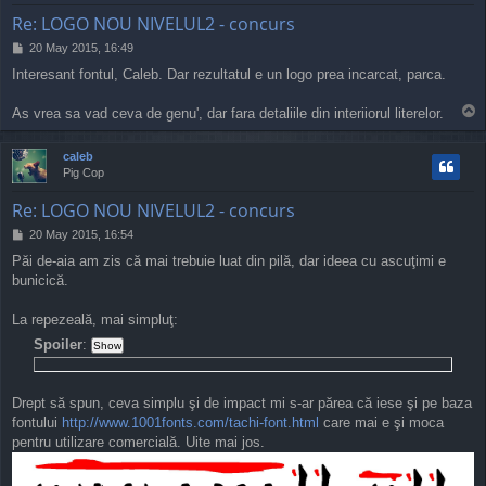
Re: LOGO NOU NIVELUL2 - concurs
P
20 May 2015, 16:49
o
Interesant fontul, Caleb. Dar rezultatul e un logo prea incarcat, parca.
s
t
T
As vrea sa vad ceva de genu', dar fara detaliile din interiiorul literelor.
o
p
caleb
Pig Cop
Re: LOGO NOU NIVELUL2 - concurs
P
20 May 2015, 16:54
o
Păi de-aia am zis că mai trebuie luat din pilă, dar ideea cu ascuţimi e
s
bunicică.
t
La repezeală, mai simpluţ:
Spoiler
:
Drept să spun, ceva simplu şi de impact mi s-ar părea că iese şi pe baza
fontului
http://www.1001fonts.com/tachi-font.html
care mai e şi moca
pentru utilizare comercială. Uite mai jos.