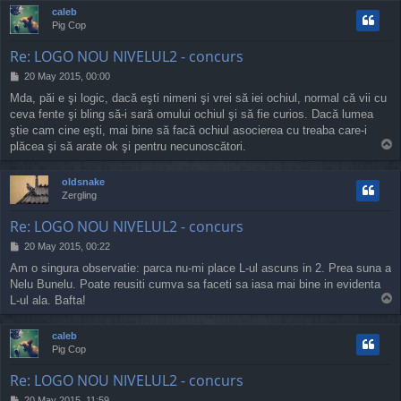
p
caleb
Pig Cop
Re: LOGO NOU NIVELUL2 - concurs
P
20 May 2015, 00:00
o
Mda, păi e şi logic, dacă eşti nimeni şi vrei să iei ochiul, normal că vii cu
s
ceva fente şi bling să-i sară omului ochiul şi să fie curios. Dacă lumea
t
ştie cam cine eşti, mai bine să facă ochiul asocierea cu treaba care-i
T
plăcea şi să arate ok şi pentru necunoscători.
o
p
oldsnake
Zergling
Re: LOGO NOU NIVELUL2 - concurs
P
20 May 2015, 00:22
o
Am o singura observatie: parca nu-mi place L-ul ascuns in 2. Prea suna a
s
Nelu Bunelu. Poate reusiti cumva sa faceti sa iasa mai bine in evidenta
t
T
L-ul ala. Bafta!
o
p
caleb
Pig Cop
Re: LOGO NOU NIVELUL2 - concurs
P
20 May 2015, 11:59