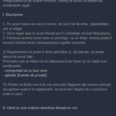
Înregistrându-vă pe aceste forumuri, sunteţi de acord să respectaţi
s
următoarele reguli:
t
I. Disclaimer
1. Pe acest forum are acces oricine, de orice fel de etnie, naţionalitate,
sex şi religie.
2. Orice reguli apar în acest thread pot fi schimbate oricând fără preaviz.
3. Folosirea acestui forum este un privilegiu, nu un drept. Acesta poate fi
revocat oricând pentru nerespectarea regulilor prezente.
(!) Regulamentul nu poate fi atotcuprinzător și, din păcate, se poate
abuza de acest fapt.
Principiile care ar trebui să vă călăuzească pe forum (și în viață) sunt
următoarele:
- comportați-vă cu bun simț
- gândiți (înainte să postați)
(!!) Pentru încălcări mai mult sau mai puțin flagrante ale acestor principii,
necuprinse explicit în regulament, ne rezervăm dreptul de a sancționa
unde e cazul.
II. Când și cum trebuie deschise thread-uri noi