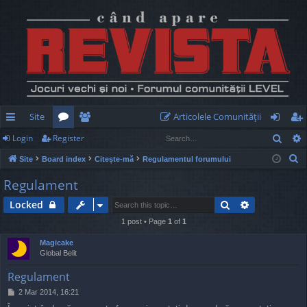
Site
Articolele Comunităţii
Sear
Login
Register
ui
or
e
og
eg
S
Site
Board index
Citește-mă
Regulamentul forumului
ck
u
m
in
ist
e
Regulament
lin
m
be
er
a
Search
Advanced s
Locked
r
ks
s
rs
c
1 post • Page
1
of
1
h
Magicake
Global Belit
Regulament
P
2 Mar 2014, 16:21
o