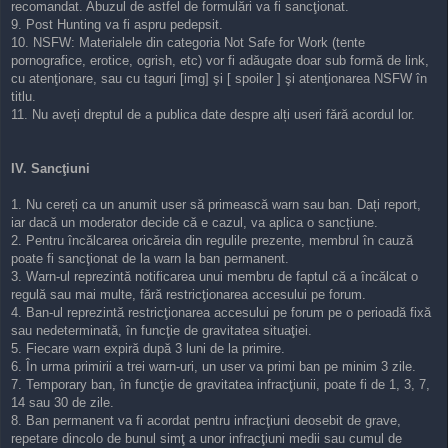
recomandat. Abuzul de astfel de formulări va fi sancţionat.
9. Post Hunting va fi aspru pedepsit.
10. NSFW: Materialele din categoria Not Safe for Work (tente
pornografice, erotice, ogrish, etc) vor fi adăugate doar sub formă de link,
cu atenţionare, sau cu taguri [img] şi [ spoiler ] şi atenţionarea NSFW în
titlu.
11. Nu aveți dreptul de a publica date despre alți useri fără acordul lor.
IV. Sancţiuni
1. Nu cereți ca un anumit user să primească warn sau ban. Dați report,
iar dacă un moderator decide că e cazul, va aplica o sancțiune.
2. Pentru încălcarea oricăreia din regulile prezente, membrul în cauză
poate fi sancţionat de la warn la ban permanent.
3. Warn-ul reprezintă notificarea unui membru de faptul că a încălcat o
regulă sau mai multe, fără restricţionarea accesului pe forum.
4. Ban-ul reprezintă restricţionarea accesului pe forum pe o perioadă fixă
sau nedeterminată, în funcţie de gravitatea situaţiei.
5. Fiecare warn expiră după 3 luni de la primire.
6. În urma primirii a trei warn-uri, un user va primi ban pe minim 3 zile.
7. Temporary ban, în funcţie de gravitatea infracţiunii, poate fi de 1, 3, 7,
14 sau 30 de zile.
8. Ban permanent va fi acordat pentru infracţiuni deosebit de grave,
repetare dincolo de bunul simţ a unor infracţiuni medii sau cumul de