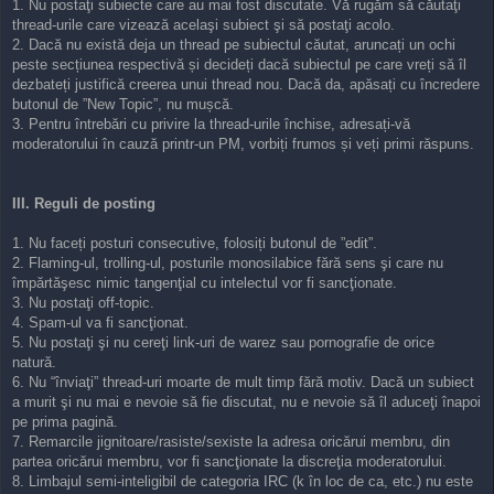
1. Nu postaţi subiecte care au mai fost discutate. Vă rugăm să căutaţi
thread-urile care vizează acelaşi subiect şi să postaţi acolo.
2. Dacă nu există deja un thread pe subiectul căutat, aruncați un ochi
peste secțiunea respectivă și decideți dacă subiectul pe care vreți să îl
dezbateți justifică creerea unui thread nou. Dacă da, apăsați cu încredere
butonul de ”New Topic”, nu mușcă.
3. Pentru întrebări cu privire la thread-urile închise, adresați-vă
moderatorului în cauză printr-un PM, vorbiți frumos și veți primi răspuns.
III. Reguli de posting
1. Nu faceți posturi consecutive, folosiți butonul de ”edit”.
2. Flaming-ul, trolling-ul, posturile monosilabice fără sens şi care nu
împărtăşesc nimic tangenţial cu intelectul vor fi sancţionate.
3. Nu postaţi off-topic.
4. Spam-ul va fi sancţionat.
5. Nu postaţi şi nu cereţi link-uri de warez sau pornografie de orice
natură.
6. Nu “înviaţi” thread-uri moarte de mult timp fără motiv. Dacă un subiect
a murit şi nu mai e nevoie să fie discutat, nu e nevoie să îl aduceţi înapoi
pe prima pagină.
7. Remarcile jignitoare/rasiste/sexiste la adresa oricărui membru, din
partea oricărui membru, vor fi sancţionate la discreţia moderatorului.
8. Limbajul semi-inteligibil de categoria IRC (k în loc de ca, etc.) nu este