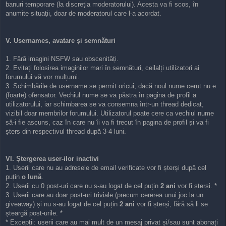
banuri temporare (la discreția moderatorului). Acesta va fi scos, în
anumite situaţii, doar de moderatorul care l-a acordat.
V. Usernames, avatare și semnături
1. Fără imagini NSFW sau obscenități.
2. Evitați folosirea imaginilor mari în semnături, ceilalți utilizatori ai
forumului vă vor mulțumi.
3. Schimbările de username se permit oricui, dacă noul nume cerut nu e
(foarte) ofensator. Vechiul nume se va păstra în pagina de profil a
utilizatorului, iar schimbarea se va consemna într-un thread dedicat,
vizibil doar membrilor forumului. Utilizatorul poate cere ca vechiul nume
să-i fie ascuns, caz în care nu îi va fi trecut în pagina de profil și va fi
șters din respectivul thread după 3-4 luni.
VI. Ștergerea user-ilor inactivi
1. Userii care nu au adresele de email verificate vor fi șterși după cel
puțin
o lună
.
2. Userii cu 0 post-uri care nu s-au logat de cel puțin
2 ani
vor fi șterși. *
3. Userii care au doar post-uri triviale (precum cererea unui joc la un
giveaway) și nu s-au logat de cel puțin
2 ani
vor fi șterși, fără să li se
șteargă post-urile. *
* Excepții: userii care au mai mult de un mesaj privat și/sau sunt abonați