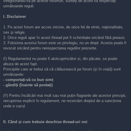
Înregistrându-vă pe aceste forumuri, sunteţi de acord să respectaţi
s
următoarele reguli:
t
I. Disclaimer
1. Pe acest forum are acces oricine, de orice fel de etnie, naţionalitate,
sex şi religie.
2. Orice reguli apar în acest thread pot fi schimbate oricând fără preaviz.
3. Folosirea acestui forum este un privilegiu, nu un drept. Acesta poate fi
revocat oricând pentru nerespectarea regulilor prezente.
(!) Regulamentul nu poate fi atotcuprinzător și, din păcate, se poate
abuza de acest fapt.
Principiile care ar trebui să vă călăuzească pe forum (și în viață) sunt
următoarele:
- comportați-vă cu bun simț
- gândiți (înainte să postați)
(!!) Pentru încălcări mai mult sau mai puțin flagrante ale acestor principii,
necuprinse explicit în regulament, ne rezervăm dreptul de a sancționa
unde e cazul.
II. Când și cum trebuie deschise thread-uri noi