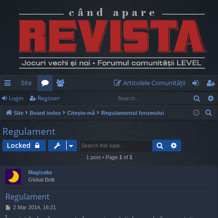
Site
Articolele Comunităţii
Sear
Login
Register
ui
or
e
og
eg
S
Site
Board index
Citește-mă
Regulamentul forumului
ck
u
m
in
ist
e
Regulament
lin
m
be
er
a
Search
Advanced s
Locked
r
ks
s
rs
c
1 post • Page
1
of
1
h
Magicake
Global Belit
Regulament
P
2 Mar 2014, 16:21
o