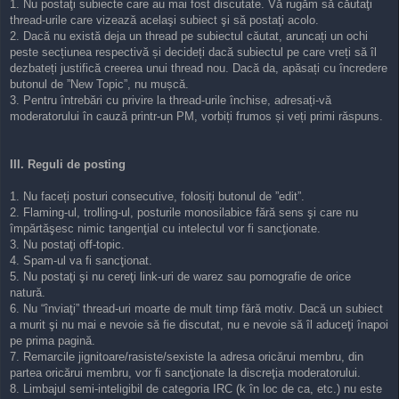
1. Nu postaţi subiecte care au mai fost discutate. Vă rugăm să căutaţi
thread-urile care vizează acelaşi subiect şi să postaţi acolo.
2. Dacă nu există deja un thread pe subiectul căutat, aruncați un ochi
peste secțiunea respectivă și decideți dacă subiectul pe care vreți să îl
dezbateți justifică creerea unui thread nou. Dacă da, apăsați cu încredere
butonul de ”New Topic”, nu mușcă.
3. Pentru întrebări cu privire la thread-urile închise, adresați-vă
moderatorului în cauză printr-un PM, vorbiți frumos și veți primi răspuns.
III. Reguli de posting
1. Nu faceți posturi consecutive, folosiți butonul de ”edit”.
2. Flaming-ul, trolling-ul, posturile monosilabice fără sens şi care nu
împărtăşesc nimic tangenţial cu intelectul vor fi sancţionate.
3. Nu postaţi off-topic.
4. Spam-ul va fi sancţionat.
5. Nu postaţi şi nu cereţi link-uri de warez sau pornografie de orice
natură.
6. Nu “înviaţi” thread-uri moarte de mult timp fără motiv. Dacă un subiect
a murit şi nu mai e nevoie să fie discutat, nu e nevoie să îl aduceţi înapoi
pe prima pagină.
7. Remarcile jignitoare/rasiste/sexiste la adresa oricărui membru, din
partea oricărui membru, vor fi sancţionate la discreţia moderatorului.
8. Limbajul semi-inteligibil de categoria IRC (k în loc de ca, etc.) nu este