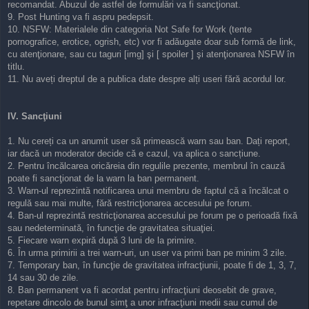
recomandat. Abuzul de astfel de formulări va fi sancţionat.
9. Post Hunting va fi aspru pedepsit.
10. NSFW: Materialele din categoria Not Safe for Work (tente
pornografice, erotice, ogrish, etc) vor fi adăugate doar sub formă de link,
cu atenţionare, sau cu taguri [img] şi [ spoiler ] şi atenţionarea NSFW în
titlu.
11. Nu aveți dreptul de a publica date despre alți useri fără acordul lor.
IV. Sancţiuni
1. Nu cereți ca un anumit user să primească warn sau ban. Dați report,
iar dacă un moderator decide că e cazul, va aplica o sancțiune.
2. Pentru încălcarea oricăreia din regulile prezente, membrul în cauză
poate fi sancţionat de la warn la ban permanent.
3. Warn-ul reprezintă notificarea unui membru de faptul că a încălcat o
regulă sau mai multe, fără restricţionarea accesului pe forum.
4. Ban-ul reprezintă restricţionarea accesului pe forum pe o perioadă fixă
sau nedeterminată, în funcţie de gravitatea situaţiei.
5. Fiecare warn expiră după 3 luni de la primire.
6. În urma primirii a trei warn-uri, un user va primi ban pe minim 3 zile.
7. Temporary ban, în funcţie de gravitatea infracţiunii, poate fi de 1, 3, 7,
14 sau 30 de zile.
8. Ban permanent va fi acordat pentru infracţiuni deosebit de grave,
repetare dincolo de bunul simţ a unor infracţiuni medii sau cumul de