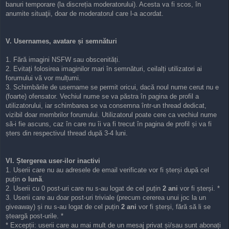
banuri temporare (la discreția moderatorului). Acesta va fi scos, în
anumite situaţii, doar de moderatorul care l-a acordat.
V. Usernames, avatare și semnături
1. Fără imagini NSFW sau obscenități.
2. Evitați folosirea imaginilor mari în semnături, ceilalți utilizatori ai
forumului vă vor mulțumi.
3. Schimbările de username se permit oricui, dacă noul nume cerut nu e
(foarte) ofensator. Vechiul nume se va păstra în pagina de profil a
utilizatorului, iar schimbarea se va consemna într-un thread dedicat,
vizibil doar membrilor forumului. Utilizatorul poate cere ca vechiul nume
să-i fie ascuns, caz în care nu îi va fi trecut în pagina de profil și va fi
șters din respectivul thread după 3-4 luni.
VI. Ștergerea user-ilor inactivi
1. Userii care nu au adresele de email verificate vor fi șterși după cel
puțin
o lună
.
2. Userii cu 0 post-uri care nu s-au logat de cel puțin
2 ani
vor fi șterși. *
3. Userii care au doar post-uri triviale (precum cererea unui joc la un
giveaway) și nu s-au logat de cel puțin
2 ani
vor fi șterși, fără să li se
șteargă post-urile. *
* Excepții: userii care au mai mult de un mesaj privat și/sau sunt abonați