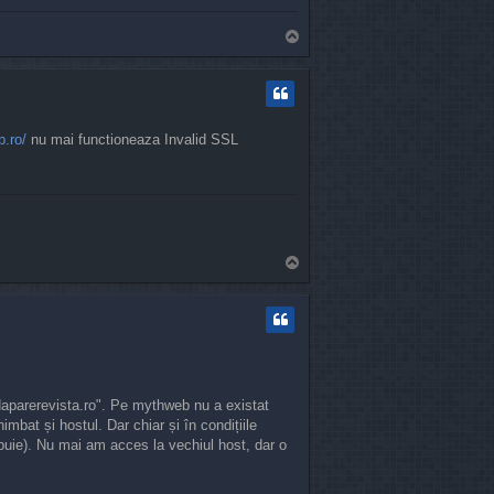
T
o
p
b.ro/
nu mai functioneaza Invalid SSL
T
o
p
daparerevista.ro". Pe mythweb nu a existat
imbat și hostul. Dar chiar și în condițiile
rebuie). Nu mai am acces la vechiul host, dar o