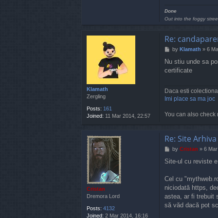
n
t
Done
a
Out into the foggy stree
c
t
Re: candaparer
C
r
P
by
Klamath
»
6 Ma
i
o
s
Nu stiu unde sa po
s
t
certificate
t
a
n
Klamath
Daca esti colectiona
Zergling
Imi place sa ma joc
Posts:
161
You can also check 
Joined:
11 Mar 2014, 22:57
Re: Site Arhiva
P
by
Cristan
»
6 Mar
o
Site-ul cu reviste 
s
t
Cel cu "mythweb.ro
niciodată https, dec
Cristan
astea, ar fi trebui
Dremora Lord
să văd dacă pot sc
Posts:
4132
Joined:
2 Mar 2014, 16:16