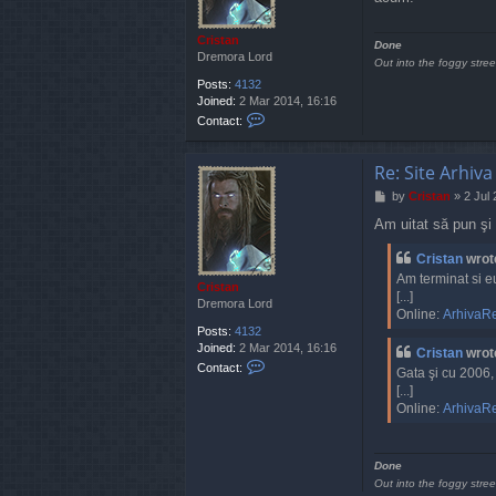
Cristan
Done
Dremora Lord
Out into the foggy stree
Posts:
4132
Joined:
2 Mar 2014, 16:16
C
Contact:
o
n
t
Re: Site Arhiva
a
P
by
Cristan
»
2 Jul
c
o
t
Am uitat să pun şi 
s
C
t
r
Cristan
wrot
i
Am terminat si e
s
Cristan
[...]
t
Dremora Lord
Online:
ArhivaRe
a
Posts:
4132
n
Joined:
2 Mar 2014, 16:16
Cristan
wrot
C
Contact:
Gata şi cu 2006, î
o
[...]
n
Online:
ArhivaRe
t
a
c
t
Done
C
Out into the foggy stree
r