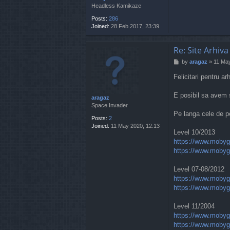
Headless Kamikaze
Posts:
286
Joined:
28 Feb 2017, 23:39
Re: Site Arhiva
P
by
aragaz
»
11 May
o
Felicitari pentru ar
s
t
E posibil sa avem s
aragaz
Space Invader
Pe langa cele de p
Posts:
2
Joined:
11 May 2020, 12:13
Level 10/2013
https://www.mobyg
https://www.mobyg
Level 07-08/2012
https://www.mobyg
https://www.mobyg
Level 11/2004
https://www.mobyg
https://www.mobyg