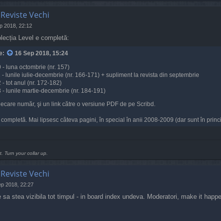
 Reviste Vechi
p 2018, 22:12
olecția Level e completă:
e:
16 Sep 2018, 15:24
 - luna octombrie (nr. 157)
- lunile iulie-decembrie (nr. 166-171) + supliment la revista din septembrie
- tot anul (nr. 172-182)
 - lunile martie-decembrie (nr. 184-191)
la fiecare număr, şi un link către o versiune PDF de pe Scribd.
completă. Mai lipsesc câteva pagini, în special în anii 2008-2009 (dar sunt în principa
t. Turn your collar up.
 Reviste Vechi
p 2018, 22:27
 sa stea vizibila tot timpul - in board index undeva. Moderatori, make it happ