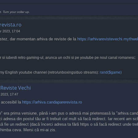
t. Turn your collar up.
evista.ro
r 2023, 17:04
stez, dar momentan arhiva de reviste de la
https://arhivarevistevechi.mythwe
r si iubesti retro gaming-ul, arunca un ochi si pe youtube pe noul canal romanesc:
my English youtube channel (retro/unboxings/duo streams):
rand($game)
 Reviste Vechi
 2023, 17:47
e accesibil la
https://arhiva.candaparerevista.ro
" era prima versiune, până i-am pus o adresă mai prietenoasă la "arhiva.can
i adresa din postul tău ar fi trebuit cel mult să facă redirect. Iar recent am sch
t să fie un redirect (dacă încerci adresa ta fără https o să facă redirect unde t
himba ceva. Mersi că mi-ai zis.