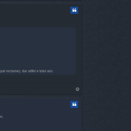
p
l reclame), dar altfel e totul aici.
T
o
p
en.