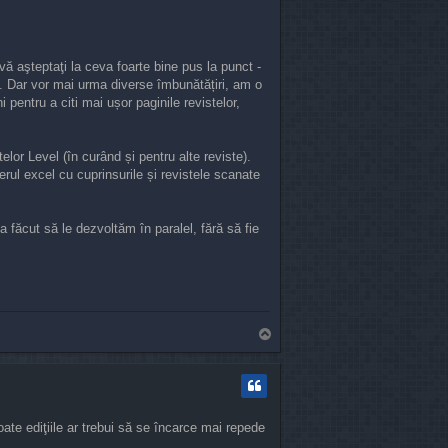
u vă aşteptaţi la ceva foarte bine pus la punct -
a. Dar vor mai urma diverse îmbunătățiri, am o
 pentru a citi mai ușor paginile revistelor,
elor Level (în curând și pentru alte reviste).
ierul excel cu cuprinsurile și revistele scanate
 făcut să le dezvoltăm în paralel, fără să fie
T
o
p
ate ediţiile ar trebui să se încarce mai repede