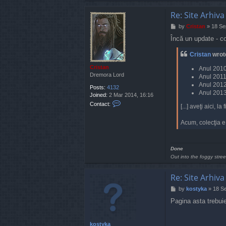
i
Re: Site Arhiva
s
t
P
by
Cristan
»
18 Se
a
o
n
Încă un update - c
s
t
Cristan
wrot
Cristan
Anul 2010
Dremora Lord
Anul 2011 
Anul 2012 
Posts:
4132
Anul 2013
Joined:
2 Mar 2014, 16:16
C
Contact:
[...] aveţi aici, 
o
n
Acum, colecţia e 
t
a
c
t
Done
C
Out into the foggy stree
r
i
Re: Site Arhiva
s
t
P
by
kostyka
»
18 Se
a
o
Pagina asta trebuie
n
s
t
kostyka