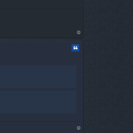
T
o
p
T
o