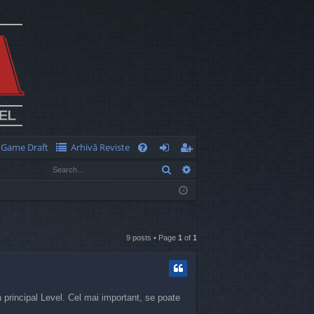
Game Draft
Arhivă Reviste
Q
Search
Advanced search
FA
og
eg
Q
in
ist
er
9 posts • Page
1
of
1
n principal Level. Cel mai important, se poate