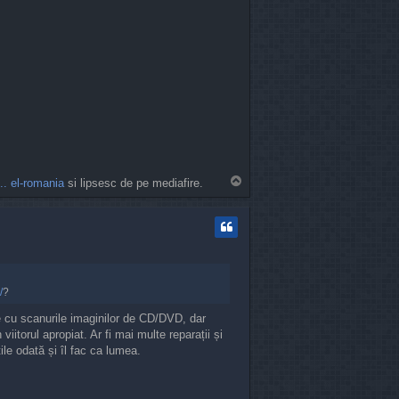
T
. el-romania
si lipsesc de pe mediafire.
o
p
/
?
te cu scanurile imaginilor de CD/DVD, dar
iitorul apropiat. Ar fi mai multe reparații și
ile odată și îl fac ca lumea.