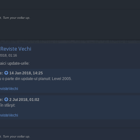
t. Turn your collar up.
 Reviste Vechi
 2018, 01:16
aici update-urile:
e:
14 Jan 2018, 14:25
u o parte din update-ul planuit: Level 2005.
visteVechi
e:
2 Jul 2018, 01:02
n sfârşit:
visteVechi
t. Turn your collar up.