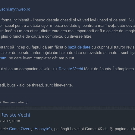
tevechi.mythweb.ro
o formă incipientă - lipsesc destule chestii și vă veți lovi uneori și de erori. N
 principal pentru a căuta uşor în baza de date şi pentru a mai învăţa câte cev
are încă nu m-am atins, dintre care cea mai importantă ar fi o galerie de imagini
, plus o funcție de căutare complexă, cu diverse filtre.
rtant să încep cu faptul că am făcut o
bază de date
cu cuprinsul tuturor revist
alelor de pe site - informațiile din baza de date și revistele scanate - sunt fiș
orum
, pe care le-am completat cât am putut.
zut și ca un companion al wiki-ului
Reviste Vechi
făcut de Jaunty. Întâmplarea a
estii, bugs - aici pe thread, sunt binevenite.
t. Turn your collar up.
 Reviste Vechi
c 2017, 18:18
istele
Game Over
şi
Hobbyte's
, pe lângă Level şi Games4Kids. Şi pagina cu to