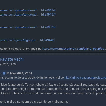
ames.com/game/windows/ ... Id,249419/
ames.com/game/windows/ ... Id,249417/
ames.com/game/windows/ ... Id,249374/
ames.com/game/legacy-o ... Id,249442/
canurile pe care le-am gasit pe
https://www.mobygames.com/game-group/co ..
 Reviste Vechi
y 2020, 11:35
e:
11 May 2020, 22:54
 si scanurile de la copertile dvdurilor level aici pe
http://arhiva.candaparerevista.ro
 o idee foarte bună. Tot ce trebuie să fac e să ajung să actualizez baza de da
 nu prea am reușit să-mi mai fac timp pentru site și nu știu dacă ajung nici în v
ut (poate chiar să-l rescriu de la zero), nu doar asta, dar poate schimb priorităț
perți, nici eu nu știam de grupul de pe mobygames.