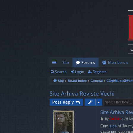
Site
Forums
Members
Search
Login
Register
ui
Site
Board index
General
Cărți/Muzică/Fil
ck
lin
Site Arhiva Reviste Vechi
ks
Post Reply
Site Arhiva Rev
P
by
Cristan
»
29 No
o
Cum
zice
și Jaunty
s
căuta prin cuprinsul
t