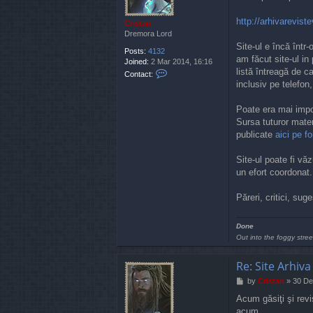
http://arhivarevis
Cristan
Dremora Lord
Site-ul e încă într-
Posts:
4132
am făcut site-ul in
Joined:
2 Mar 2014, 16:16
listă întreagă de c
C
Contact:
o
inclusiv pe telefon
n
t
Poate era mai impo
a
Sursa tuturor materi
c
publicate
aici pe f
t
C
r
Site-ul poate fi vă
i
un efort coordonat.
s
t
Păreri, critici, sug
a
n
Done
Out into the foggy stree
Re: Site Arhiva
P
by
Cristan
»
30 De
o
Acum găsiţi şi rev
s
acum.
t