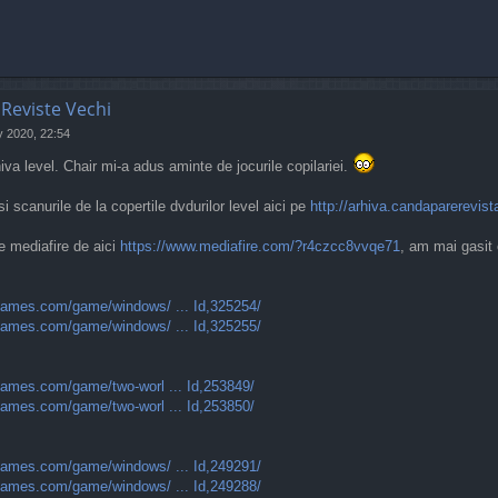
 Reviste Vechi
 2020, 22:54
hiva level. Chair mi-a adus aminte de jocurile copilariei.
i scanurile de la copertile dvdurilor level aici pe
http://arhiva.candaparerevista
e mediafire de aici
https://www.mediafire.com/?r4czcc8vvqe71
, am mai gasit 
ames.com/game/windows/ ... Id,325254/
ames.com/game/windows/ ... Id,325255/
ames.com/game/two-worl ... Id,253849/
ames.com/game/two-worl ... Id,253850/
ames.com/game/windows/ ... Id,249291/
ames.com/game/windows/ ... Id,249288/