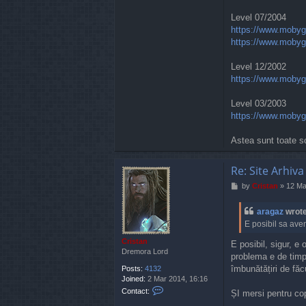
Level 07/2004
https://www.mobyg
https://www.mobyg
Level 12/2002
https://www.mobyg
Level 03/2003
https://www.mobyg
Astea sunt toate s
Re: Site Arhiva
P
by
Cristan
»
12 Ma
o
s
aragaz
wrot
t
E posibil sa avem
Cristan
E posibil, sigur, e
Dremora Lord
problema e de timp,
îmbunătățiri de făc
Posts:
4132
Joined:
2 Mar 2014, 16:16
C
Contact:
ȘI mersi pentru co
o