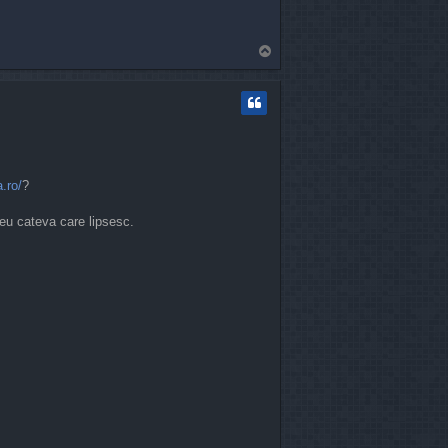
T
o
p
.ro/
?
eu cateva care lipsesc.