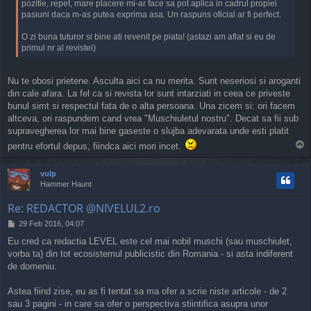
pozitie, repet, mare placere mi-ar face sa pot aplica in cadrul propiei
pasiuni daca m-as putea exprima asa. Un raspuns oficial ar fi perfect.
O zi buna tuturor si bine ati revenit pe piata! (astazi am aflat si eu de
primul nr al revistei)
Nu te obosi prietene. Asculta aici ca nu merita. Sunt neseriosi si aroganti
din cale afara. La fel ca si revista lor sunt intarziati in ceea ce priveste
bunul simt si respectul fata de o alta persoana. Una zicem si: ori facem
altceva, ori raspundem cand vrea "Muschiuletul nostru". Decat sa fii sub
supravegherea lor mai bine gaseste o slujba adevarata unde esti platit
T
pentru efortul depus, fiindca aici mori incet.
o
p
vulp
Hammer Haunt
Re: REDACTOR @NIVELUL2.ro
P
29 Feb 2016, 04:07
o
Eu cred ca redactia LEVEL este cel mai nobil muschi (sau muschiulet,
s
vorba ta) din tot ecosistemul publicistic din Romania - si asta indiferent
t
de domeniu.
Astea fiind zise, eu as fi tentat sa ma ofer a scrie niste articole - de 2
sau 3 pagini - in care sa ofer o perspectiva stiintifica asupra unor