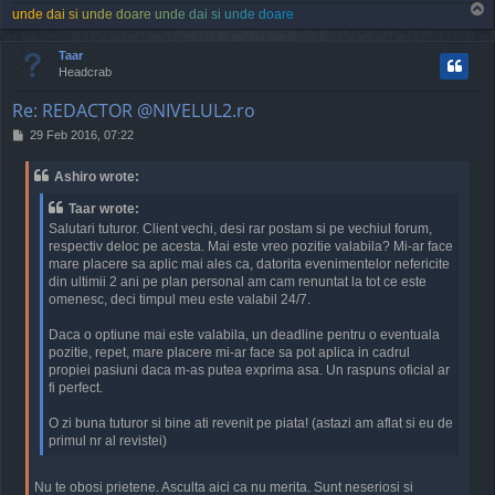
T
u
n
d
e
d
a
i
s
i
u
n
d
e
d
o
a
r
e
u
n
d
e
d
a
i
s
i
u
n
d
e
d
o
a
r
e
o
p
Taar
Headcrab
Re: REDACTOR @NIVELUL2.ro
P
29 Feb 2016, 07:22
o
s
Ashiro wrote:
t
Taar wrote:
Salutari tuturor. Client vechi, desi rar postam si pe vechiul forum,
respectiv deloc pe acesta. Mai este vreo pozitie valabila? Mi-ar face
mare placere sa aplic mai ales ca, datorita evenimentelor nefericite
din ultimii 2 ani pe plan personal am cam renuntat la tot ce este
omenesc, deci timpul meu este valabil 24/7.
Daca o optiune mai este valabila, un deadline pentru o eventuala
pozitie, repet, mare placere mi-ar face sa pot aplica in cadrul
propiei pasiuni daca m-as putea exprima asa. Un raspuns oficial ar
fi perfect.
O zi buna tuturor si bine ati revenit pe piata! (astazi am aflat si eu de
primul nr al revistei)
Nu te obosi prietene. Asculta aici ca nu merita. Sunt neseriosi si