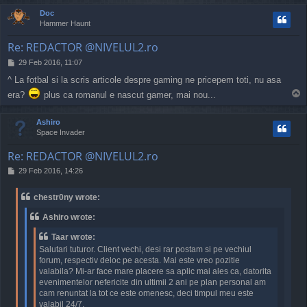
p
Doc
Hammer Haunt
Re: REDACTOR @NIVELUL2.ro
P
29 Feb 2016, 11:07
o
^ La fotbal si la scris articole despre gaming ne pricepem toti, nu asa
s
T
t
era?
plus ca romanul e nascut gamer, mai nou...
o
p
Ashiro
Space Invader
Re: REDACTOR @NIVELUL2.ro
P
29 Feb 2016, 14:26
o
s
chestr0ny wrote:
t
Ashiro wrote:
Taar wrote:
Salutari tuturor. Client vechi, desi rar postam si pe vechiul
forum, respectiv deloc pe acesta. Mai este vreo pozitie
valabila? Mi-ar face mare placere sa aplic mai ales ca, datorita
evenimentelor nefericite din ultimii 2 ani pe plan personal am
cam renuntat la tot ce este omenesc, deci timpul meu este
valabil 24/7.