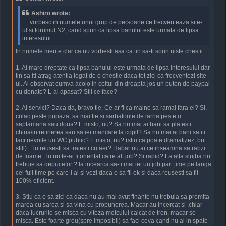
t
Ashiro wrote:
.... vorbesc in numele unui grup de persoane ce frecventeaza site-
ul si forumul N2, cand spun ca lipsa banului este urmata de lipsa
interesului.
In numele meu e clar ca nu vorbesti asa ca tin sa-ti spun niste chestii:
1. Ai mare dreptate ca lipsa banului este urmata de lipsa interesului dar
tin sa iti atrag atentia legat de o chestie daca tot zici ca frecventezi site-
ul. Ai observat cumva acolo in coltul din dreapta jos un buton de paypal
cu donate? L-ai apasat? Stii ce face?
2. Ai servici? Daca da, bravo tie. Ce ar fi ca maine sa ramai fara el? Si,
colac peste pupaza, sa mai fie si sarbatorile de iarna peste o
saptamana sau doua? E misto, nu? Sa nu mai ai bani sa platesti
chiria/intretinerea sau sa iei mancare la copil? Sa nu mai ai bani sa iti
faci nevoile un WC public? E misto, nu? (stiu ca poate dramatizez, but
still) . Tu reusesti sa traiesti cu aer? Habar nu ai ce inseamna sa rabzi
de foame. Tu nu te-ai fi orientat catre alt job? Si rapid? La alta slujba nu
trebuie sa depui efort? Ia incearca sa-ti mai iei un job part time pe langa
cel full time pe care-l ai si vezi daca o sa fii ok si daca reusesti sa fii
100% eficient.
3. Stiu ca o sa zici ca daca nu au mai avut finante nu trebuia sa promita
marea cu sarea si sa vina cu propunerea. Macar au incercat si ,chiar
daca lucrurile se misca cu viteza melcului calcat de tren, macar se
misca. Este foarte greu(spre imposibil) sa faci ceva cand nu ai in spate