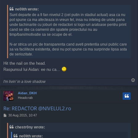
o
s
ne0lith wrote:
t
Sunt departe de a fi fan nivelul 2 (cel putin in stadiul actual) asa ca nu
pot spune ca ma afecteaza in vreun fel, insa nu inteleg de unde pana
unde tachinarile cu joburi de redactori si logo-uri aratoase pentru print
cand se stie ca oamenii din spatele proiectului nu au
timp/bani/motivatie sa se ocupe de el.
N-ar strica un pic de transparenta cand aveti pretentia unui public care
sa va faciliteze existenta, desi nu pot spune ca ma surprinde lipsa asta
de seriozitate.
Hit the nail on the head.
Raspunsul lui Aidan: ee nu ca...
T
I'm livin' in a love shadow
o
p
Aidan_DKH
Headcrab
Re: REDACTOR @NIVELUL2.ro
P
30 Aug 2015, 10:47
o
s
chestr0ny wrote:
t
ne0lith wrote: