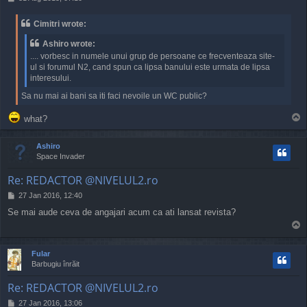
o
s
Cimitri wrote:
t
Ashiro wrote:
.... vorbesc in numele unui grup de persoane ce frecventeaza site-
ul si forumul N2, cand spun ca lipsa banului este urmata de lipsa
interesului.
Sa nu mai ai bani sa iti faci nevoile un WC public?
T
what?
o
p
Ashiro
Space Invader
Re: REDACTOR @NIVELUL2.ro
P
27 Jan 2016, 12:40
o
Se mai aude ceva de angajari acum ca ati lansat revista?
s
T
t
o
p
Fular
Barbugiu înrăit
Re: REDACTOR @NIVELUL2.ro
P
27 Jan 2016, 13:06