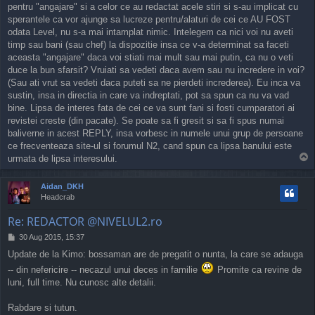
pentru "angajare" si a celor ce au redactat acele stiri si s-au implicat cu
t
sperantele ca vor ajunge sa lucreze pentru/alaturi de cei ce AU FOST
odata Level, nu s-a mai intamplat nimic. Intelegem ca nici voi nu aveti
timp sau bani (sau chef) la dispozitie insa ce v-a determinat sa faceti
aceasta "angajare" daca voi stiati mai mult sau mai putin, ca nu o veti
duce la bun sfarsit? Vruiati sa vedeti daca avem sau nu incredere in voi?
(Sau ati vrut sa vedeti daca puteti sa ne pierdeti increderea). Eu inca va
sustin, insa in directia in care va indreptati, pot sa spun ca nu va vad
bine. Lipsa de interes fata de cei ce va sunt fani si fosti cumparatori ai
revistei creste (din pacate). Se poate sa fi gresit si sa fi spus numai
baliverne in acest REPLY, insa vorbesc in numele unui grup de persoane
ce frecventeaza site-ul si forumul N2, cand spun ca lipsa banului este
T
urmata de lipsa interesului.
o
p
Aidan_DKH
Headcrab
Re: REDACTOR @NIVELUL2.ro
P
30 Aug 2015, 15:37
o
Update de la Kimo: bossaman are de pregatit o nunta, la care se adauga
s
t
-- din nefericire -- necazul unui deces in familie
Promite ca revine de
luni, full time. Nu cunosc alte detalii.
Rabdare si tutun.