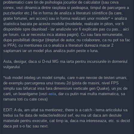
problematici care tin de psihologia jocurilor de calculator (sau ceva
conex, vezi dinamica dintre rasplata si pedeapsa, timpul de parcurgere a
puzzleurilor etc.) fie in forma de analiza a literaturii stiintifice (la care,
gratie fortunei, am acces) sau in forma realizarii unor modele* + analiza
statistica bazata pe aceste modele (modelele, realizate in piton, vor fi
disponibile spre daunload - iar analizele vor fi explicate pas cu pas... aici
pe forum, ca ar necesita inca atatea pagini). Cu sau fara remuneratie,
dupa posibilitati desigur (drepturi de autor, nu colaborare, ca nu pot sa fac
si PFA), cu mentiunea ca o analiza a literaturii dureaza macar 2
saptamani iar un model plus analiza putin peste o luna.
Asta, desigur, daca si D-nul MG ma iarta pentru incursiunile in domeniul
vulgarului.
*sub model inteleg un model simplu, care n-are nevoie de testeri umani,
de exemplu parcurgerea unui traseu 2d (pista de masini, nivel FPS
simplu sau bifurcat insa fara dimensiuni verticale gen Quake), un joc de
carti, un boardgame (vezi
asta
, dar cu putin mai multa matematica, sa
ramana toti cu cate ceva)
EDIT: A da, am uitat sa mentionez, there is a catch - tema articolului va
trebui sa fie data de redactie/editorul sef, eu ma uit daca am destule
materiale pentru executie, cat timp ia, daca ma intereseaza, etc. si decid
daca pot s-o fac sau next.