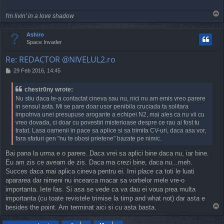
T
I'm livin' in a love shadow
o
p
Ashiro
Space Invader
Re: REDACTOR @NIVELUL2.ro
P
29 Feb 2016, 14:45
o
s
chestr0ny wrote:
t
Nu stiu daca te-a contactat cineva sau nu, nici nu am emis vreo parere
in sensul asta. Mi se pare doar usor penibila cruciada ta solitara
impotriva unei presupuse arogante a echipei N2, mai ales ca nu vii cu
vreo dovada, ci doar cu povestiri misterioase despre ce rau ai fost tu
tratat. Lasa oamenii in pace sa aplice si sa trimita CV-uri, daca asa vor,
fara sfaturi gen "nu te obosi prietene" bazate pe nimic.
Bai pana la urma e o parere. Daca vrei sa aplici bine daca nu, iar bine.
Eu am zis ce aveam de zis. Daca ma crezi bine, daca nu...meh.
Succes daca mai aplica cineva pentru ei. Imi place ca toti le luati
apararea dar nimeni nu incearca macar sa vorbelor mele vre-o
importanta. Iete fas. Si asa se vede ca va dau ei voua prea multa
importanta (cu toate revistele trimise la timp and what not) dar asta e
T
besides the point. Am terminat aici si cu asta basta.
o
p