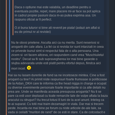
Daca o optiune mai este valabila, un deadline pentru o
eventuala pozitie, repet, mare placere mi-ar face sa pot aplica
in cadrul propiei pasiuni daca m-as putea exprima asa. Un
raspuns oficial ar fi perfect.
O zi buna tuturor si bine ati revenit pe piata! (astazi am aflat si
eu de primul nr al revistei)
Nu te obosi prietene. Asculta aici ca nu merita. Sunt neseriosi si
aroganti din cale afara. La fel ca si revista lor sunt intarziati in ceea
ce priveste bunul simt si respectul fata de o alta persoana. Una
zicem si: ori facem altceva, ori raspundem cand vrea "Muschiuletul
nostru". Decat sa fii sub supravegherea lor mai bine gaseste o
slujba adevarata unde esti platit pentru efortul depus, fiindca aici
mori incet.
Hai sa nu lasam durerile de fund sa ne incetoseze mintea. Cine a fost
arogant cu tine? Ai primit niste raspunsuri foarte frumoase si politicoase
de la Aidan_DKH care te informa ca the head nigga in charge e ocupat
cu diverse evenimente personale foarte importante si ca alte detalii nu
prea are. Unde se manifesta aceasta presupusa aroganta? Nu ti se
pare ca esti usor deplasat cu toate remarcile tale de vulpe aflata la baza
aracului cu struguri? Au trecut totusi 8 luni de la acel anunt. Inteleg ca
te-ai suparat. Cu totii mai traim dezamagiri in viata. Dar mai si trecem
peste. Incanta-ne mai bine pe forum cu niste articole de-ale tale, sa
vada si ceilalti "muritori de rand" de ce esti in stare. Ca de cotcodacit e