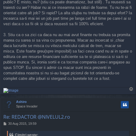
public? E misto, nu? (stiu ca poate dramatizez, but still) . Tu reusesti sa
traiesti cu aer? Habar nu ai ce inseamna sa rabzi de foame. Tu nu te-ai fi
orientat catre alt job? Si rapid? La alta slujba nu trebuie sa depui efort? Ia
incearca sa-ti mai iei un job part time pe langa cel full time pe care-l ai si
vezi daca o sa fii ok si daca reusesti sa fii 100% eficient.
3. Stiu ca o sa zici ca daca nu au mai avut finante nu trebuia sa promita
marea cu sarea si sa vina cu propunerea. Macar au incercat si ,chiar
daca lucrurile se misca cu viteza melcului calcat de tren, macar se
misca. Este foarte greu(spre imposibil) sa faci ceva cand nu ai in spate o
editura ce are resurse financiare suficiente sa te si plateasca si sa-ti si
publice munca. Si, ironia sortii e ca tocmai compania care-i angajase au
spus STOP. Eu sincer ii admir ca macar sunt inca prezenti in
comunitatea noastra si nu si-au bagat piciorul de tot orientandu-se
complet catre alte joburi si stergand cu buretele tot ce a fost.
T
o
p
Ashiro
Space Invader
Re: REDACTOR @NIVELUL2.ro
P
30 Aug 2015, 19:59
o
s
Cimitri wrote: