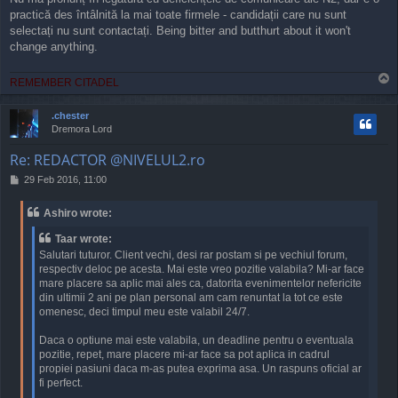
practică des întâlnită la mai toate firmele - candidații care nu sunt
selectați nu sunt contactați. Being bitter and butthurt about it won't
change anything.
T
REMEMBER CITADEL
o
p
.chester
Dremora Lord
Re: REDACTOR @NIVELUL2.ro
P
29 Feb 2016, 11:00
o
s
Ashiro wrote:
t
Taar wrote:
Salutari tuturor. Client vechi, desi rar postam si pe vechiul forum,
respectiv deloc pe acesta. Mai este vreo pozitie valabila? Mi-ar face
mare placere sa aplic mai ales ca, datorita evenimentelor nefericite
din ultimii 2 ani pe plan personal am cam renuntat la tot ce este
omenesc, deci timpul meu este valabil 24/7.
Daca o optiune mai este valabila, un deadline pentru o eventuala
pozitie, repet, mare placere mi-ar face sa pot aplica in cadrul
propiei pasiuni daca m-as putea exprima asa. Un raspuns oficial ar
fi perfect.