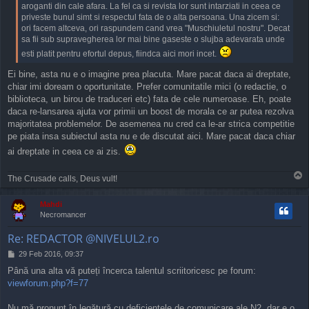
aroganti din cale afara. La fel ca si revista lor sunt intarziati in ceea ce
priveste bunul simt si respectul fata de o alta persoana. Una zicem si:
ori facem altceva, ori raspundem cand vrea "Muschiuletul nostru". Decat
sa fii sub supravegherea lor mai bine gaseste o slujba adevarata unde
esti platit pentru efortul depus, fiindca aici mori incet.
Ei bine, asta nu e o imagine prea placuta. Mare pacat daca ai dreptate,
chiar imi doream o oportunitate. Prefer comunitatile mici (o redactie, o
biblioteca, un birou de traduceri etc) fata de cele numeroase. Eh, poate
daca re-lansarea ajuta vor primii un boost de morala ce ar putea rezolva
majoritatea problemelor. De asemenea nu cred ca le-ar strica competitie
pe piata insa subiectul asta nu e de discutat aici. Mare pacat daca chiar
ai dreptate in ceea ce ai zis.
T
The Crusade calls, Deus vult!
o
p
Mahdi
Necromancer
Re: REDACTOR @NIVELUL2.ro
P
29 Feb 2016, 09:37
o
Până una alta vă puteți încerca talentul scriitoricesc pe forum:
s
viewforum.php?f=77
t
Nu mă pronunț în legătură cu deficiențele de comunicare ale N2, dar e o