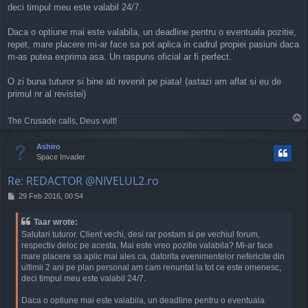
deci timpul meu este valabil 24/7.
Daca o optiune mai este valabila, un deadline pentru o eventuala pozitie,
repet, mare placere mi-ar face sa pot aplica in cadrul propiei pasiuni daca
m-as putea exprima asa. Un raspuns oficial ar fi perfect.
O zi buna tuturor si bine ati revenit pe piata! (astazi am aflat si eu de
primul nr al revistei)
T
The Crusade calls, Deus vult!
o
p
Ashiro
Space Invader
Re: REDACTOR @NIVELUL2.ro
P
29 Feb 2016, 00:54
o
s
Taar wrote:
t
Salutari tuturor. Client vechi, desi rar postam si pe vechiul forum,
respectiv deloc pe acesta. Mai este vreo pozitie valabila? Mi-ar face
mare placere sa aplic mai ales ca, datorita evenimentelor nefericite din
ultimii 2 ani pe plan personal am cam renuntat la tot ce este omenesc,
deci timpul meu este valabil 24/7.
Daca o optiune mai este valabila, un deadline pentru o eventuala