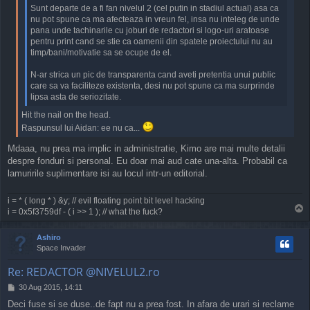
Sunt departe de a fi fan nivelul 2 (cel putin in stadiul actual) asa ca
nu pot spune ca ma afecteaza in vreun fel, insa nu inteleg de unde
pana unde tachinarile cu joburi de redactori si logo-uri aratoase
pentru print cand se stie ca oamenii din spatele proiectului nu au
timp/bani/motivatie sa se ocupe de el.
N-ar strica un pic de transparenta cand aveti pretentia unui public
care sa va faciliteze existenta, desi nu pot spune ca ma surprinde
lipsa asta de seriozitate.
Hit the nail on the head.
Raspunsul lui Aidan: ee nu ca...
Mdaaa, nu prea ma implic in administratie, Kimo are mai multe detalii
despre fonduri si personal. Eu doar mai aud cate una-alta. Probabil ca
lamuririle suplimentare isi au locul intr-un editorial.
i = * ( long * ) &y; // evil floating point bit level hacking
T
i = 0x5f3759df - ( i >> 1 ); // what the fuck?
o
p
Ashiro
Space Invader
Re: REDACTOR @NIVELUL2.ro
P
30 Aug 2015, 14:11
o
Deci fuse si se duse..de fapt nu a prea fost. In afara de urari si reclame
s