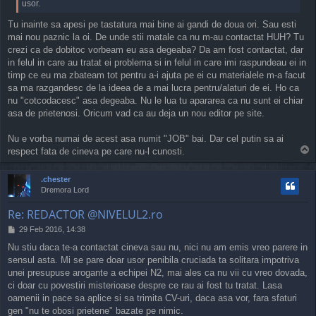
usor.
Tu inainte sa apesi pe tastatura mai bine ai gandi de doua ori. Sau esti
mai nou paznic la oi. De unde stii matale ca nu m-au contactat HUH? Tu
crezi ca de dobitoc vorbeam eu asa degeaba? Da am fost contactat, dar
in felul in care au tratat ei problema si in felul in care imi raspundeau ei in
timp ce eu ma zbateam tot pentru a-i ajuta pe ei cu materialele m-a facut
sa ma razgandesc de la ideea de a mai lucra pentru/alaturi de ei. Ho ca
nu "cotcodacesc" asa degeaba. Nu le lua tu apararea ca nu sunt ei chiar
asa de prietenosi. Oricum vad ca au deja un nou editor pe site.
Nu e vorba numai de acest asa numit "JOB" bai. Dar cel putin sa ai
T
respect fata de cineva pe care nu-l cunosti.
o
p
.chester
Dremora Lord
Re: REDACTOR @NIVELUL2.ro
P
29 Feb 2016, 14:38
o
Nu stiu daca te-a contactat cineva sau nu, nici nu am emis vreo parere in
s
sensul asta. Mi se pare doar usor penibila cruciada ta solitara impotriva
t
unei presupuse arogante a echipei N2, mai ales ca nu vii cu vreo dovada,
ci doar cu povestiri misterioase despre ce rau ai fost tu tratat. Lasa
oamenii in pace sa aplice si sa trimita CV-uri, daca asa vor, fara sfaturi
gen "nu te obosi prietene" bazate pe nimic.