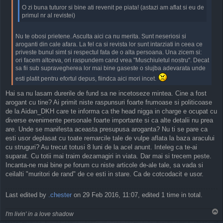
O zi buna tuturor si bine ati revenit pe piata! (astazi am aflat si eu de
primul nr al revistei)
Nu te obosi prietene. Asculta aici ca nu merita. Sunt neseriosi si
aroganti din cale afara. La fel ca si revista lor sunt intarziati in ceea ce
priveste bunul simt si respectul fata de o alta persoana. Una zicem si:
ori facem altceva, ori raspundem cand vrea "Muschiuletul nostru". Decat
sa fii sub supravegherea lor mai bine gaseste o slujba adevarata unde
esti platit pentru efortul depus, fiindca aici mori incet.
Hai sa nu lasam durerile de fund sa ne incetoseze mintea. Cine a fost
arogant cu tine? Ai primit niste raspunsuri foarte frumoase si politicoase
de la Aidan_DKH care te informa ca the head nigga in charge e ocupat cu
diverse evenimente personale foarte importante si ca alte detalii nu prea
are. Unde se manifesta aceasta presupusa aroganta? Nu ti se pare ca
esti usor deplasat cu toate remarcile tale de vulpe aflata la baza aracului
cu struguri? Au trecut totusi 8 luni de la acel anunt. Inteleg ca te-ai
suparat. Cu totii mai traim dezamagiri in viata. Dar mai si trecem peste.
Incanta-ne mai bine pe forum cu niste articole de-ale tale, sa vada si
ceilalti "muritori de rand" de ce esti in stare. Ca de cotcodacit e usor.
Last edited by
.chester
on 29 Feb 2016, 11:07, edited 1 time in total.
T
I'm livin' in a love shadow
o