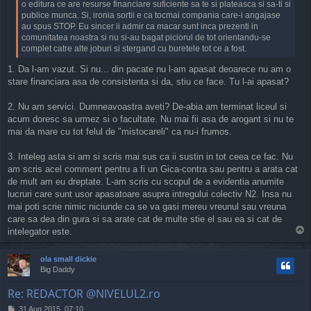
o editura ce are resurse financiare suficiente sa te si plateasca si sa-ti si
publice munca. Si, ironia sortii e ca tocmai compania care-i angajase
au spus STOP. Eu sincer ii admir ca macar sunt inca prezenti in
comunitatea noastra si nu si-au bagat piciorul de tot orientandu-se
complet catre alte joburi si stergand cu buretele tot ce a fost.
1. Da l-am vazut. Si nu... din pacate nu l-am apasat deoarece nu am o
stare financiara asa de consistenta si da, stiu ce face. Tu l-ai apasat?
2. Nu am servici. Dumneavoastra aveti? De-abia am terminat liceul si
acum doresc sa urmez si o facultate. Nu mai fii asa de arogant si nu te
mai da mare cu tot felul de "mistocareli" ca nu-i frumos.
3. Inteleg asta si am si scris mai sus ca ii sustin in tot ceea ce fac. Nu
am scris acel comment pentru a fi un Gica-contra sau pentru a arata cat
de mult am eu dreptate. L-am scris cu scopul de a evidentia anumite
lucruri care sunt usor apasatoare asupra intregului colectiv N2. Insa nu
mai poti scrie nimic niciunde ca se va gasi mereu vreunul sau vreuna
care sa dea din gura si sa arate cat de multe stie el sau ea si cat de
T
intelegator este.
o
p
ola small dickie
Big Daddy
Re: REDACTOR @NIVELUL2.ro
P
31 Aug 2015, 07:10