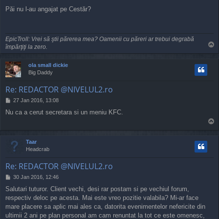
o
Păi nu l-au angajat pe Cestăr?
s
t
EpicTroll: Vrei să ştii părerea mea? Oamenii cu păreri ar trebui degrabă
T
împărţiţi la zero.
o
p
ola small dickie
Big Daddy
Re: REDACTOR @NIVELUL2.ro
P
27 Jan 2016, 13:08
o
Nu ca a cerut secretara si un meniu KFC.
s
T
t
o
p
Taar
Headcrab
Re: REDACTOR @NIVELUL2.ro
P
30 Jan 2016, 12:46
o
Salutari tuturor. Client vechi, desi rar postam si pe vechiul forum,
s
respectiv deloc pe acesta. Mai este vreo pozitie valabila? Mi-ar face
t
mare placere sa aplic mai ales ca, datorita evenimentelor nefericite din
ultimii 2 ani pe plan personal am cam renuntat la tot ce este omenesc,