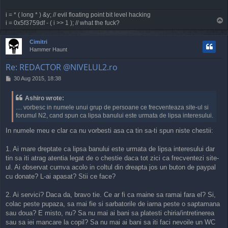
i = * ( long * ) &y; // evil floating point bit level hacking
T
i = 0x5f3759df - ( i >> 1 ); // what the fuck?
o
p
Cimitri
Hammer Haunt
Re: REDACTOR @NIVELUL2.ro
P
30 Aug 2015, 18:38
o
s
Ashiro wrote:
t
.... vorbesc in numele unui grup de persoane ce frecventeaza site-ul si
forumul N2, cand spun ca lipsa banului este urmata de lipsa interesului.
In numele meu e clar ca nu vorbesti asa ca tin sa-ti spun niste chestii:
1. Ai mare dreptate ca lipsa banului este urmata de lipsa interesului dar
tin sa iti atrag atentia legat de o chestie daca tot zici ca frecventezi site-
ul. Ai observat cumva acolo in coltul din dreapta jos un buton de paypal
cu donate? L-ai apasat? Stii ce face?
2. Ai servici? Daca da, bravo tie. Ce ar fi ca maine sa ramai fara el? Si,
colac peste pupaza, sa mai fie si sarbatorile de iarna peste o saptamana
sau doua? E misto, nu? Sa nu mai ai bani sa platesti chiria/intretinerea
sau sa iei mancare la copil? Sa nu mai ai bani sa iti faci nevoile un WC