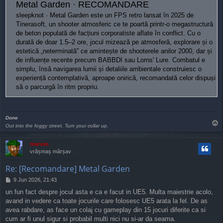
Metal Garden · RECOMANDARE
sleepknot · Metal Garden este un FPS retro lansat în 2025 de
Tinerasoft, un shooter atmosferic ce te poartă printr-o megastructură
de beton populată de facțiuni corporatiste aflate în conflict. Cu o
durată de doar 1.5–2 ore, jocul mizează pe atmosferă, explorare și o
estetică „neterminată” ce amintește de shooterele anilor 2000, dar și
de influențe recente precum BABBDI sau Lorns' Lure. Combatul e
simplu, însă navigarea lumii și detaliile ambientale construiesc o
experiență contemplativă, aproape onirică, recomandată celor dispuși
să o parcurgă în ritm propriu.
Done
T
Out into the foggy street. Turn your collar up.
o
p
marvas
vrășmaș mârșav
Re: [Recomandare] Metal Garden
P
9 Jun 2026, 21:43
o
un fun fact despre jocul asta e ca e facut in UE5. Multa maiestrie acolo,
s
avand in vedere ca toate jocurile care folosesc UE5 arata la fel. De as
t
avea rabdare, as face un colaj cu gameplay din 15 jocuri diferite ca si
cum ar fi unul sigur si probabil multi nici nu si-ar da seama.