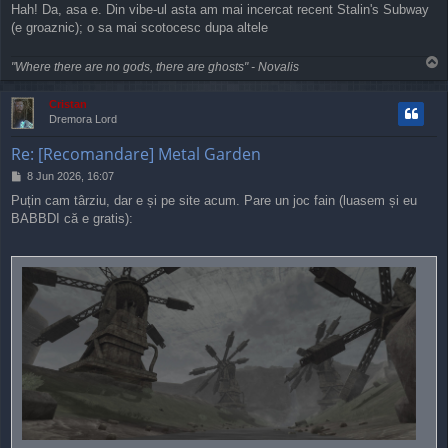
Hah! Da, asa e. Din vibe-ul asta am mai incercat recent Stalin's Subway
(e groaznic); o sa mai scotocesc dupa altele
T
"Where there are no gods, there are ghosts" - Novalis
o
p
Cristan
Dremora Lord
Re: [Recomandare] Metal Garden
P
8 Jun 2026, 16:07
o
Puțin cam târziu, dar e și pe site acum. Pare un joc fain (luasem și eu
s
BABBDI că e gratis):
t