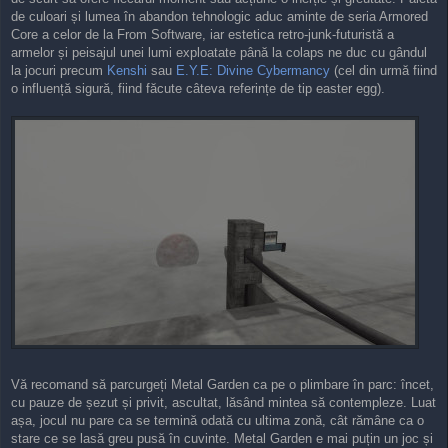
de culoari și lumea în abandon tehnologic aduc aminte de seria Armored
Core a celor de la From Software, iar estetica retro-junk-futuristă a
armelor și peisajul unei lumi exploatate până la colaps ne duc cu gândul
la jocuri precum
Kenshi
sau
E.Y.E: Divine Cybermancy
(cel din urmă fiind
o influență sigură, fiind făcute câteva referințe de tip easter egg).
Vă recomand să parcurgeți Metal Garden ca pe o plimbare în parc: încet,
cu pauze de șezut și privit, ascultat, lăsând mintea să contempleze. Luat
așa, jocul nu pare ca se termină odată cu ultima zonă, cât rămâne ca o
stare ce se lasă greu pusă în cuvinte. Metal Garden e mai puțin un joc și