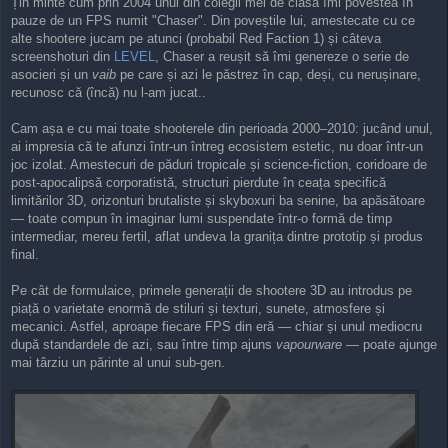
Țin minte cum prin 2004 unul din colegii mei de clasă îmi povestea în
s
pauze de un FPS numit "Chaser". Din poveștile lui, amestecate cu ce
t
alte shootere jucam pe atunci (probabil Red Faction 1) și câteva
screenshoturi din
LEVEL
, Chaser a reușit să îmi genereze o serie de
asocieri și un
vaib
pe care și azi le păstrez în cap, deși, cu nerușinare,
recunosc că (încă) nu l-am jucat..
Cam așa e cu mai toate shooterele din perioada 2000–2010: jucând unul,
ai impresia că te afunzi într-un întreg ecosistem estetic, nu doar într-un
joc izolat. Amestecuri de păduri tropicale și science-fiction, coridoare de
post-apocalipsă corporatistă, structuri pierdute în ceața specifică
limitărilor 3D, orizonturi brutaliste și skyboxuri ba senine, ba apăsătoare
— toate compun în imaginar lumi suspendate într-o formă de timp
intermediar, mereu fertil, aflat undeva la granița dintre prototip și produs
final.
Pe cât de formulaice, primele generații de shootere 3D au introdus pe
piață o varietate enormă de stiluri și texturi, sunete, atmosfere și
mecanici. Astfel, aproape fiecare FPS din eră — chiar și unul mediocru
după standardele de azi, sau între timp ajuns
vapourware
— poate ajunge
mai târziu un părinte al unui sub-gen.