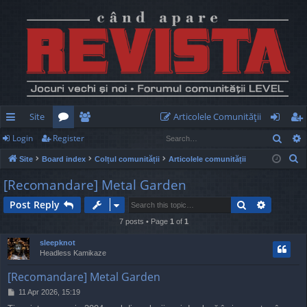
Site
Articolele Comunităţii
Sear
Login
Register
ui
or
e
og
eg
S
Site
Board index
Colțul comunității
Articolele comunității
ck
u
m
in
ist
e
[Recomandare] Metal Garden
lin
m
be
er
a
Search
Advance
Post Reply
r
ks
s
rs
c
7 posts • Page
1
of
1
h
sleepknot
Headless Kamikaze
[Recomandare] Metal Garden
P
11 Apr 2026, 15:19
o