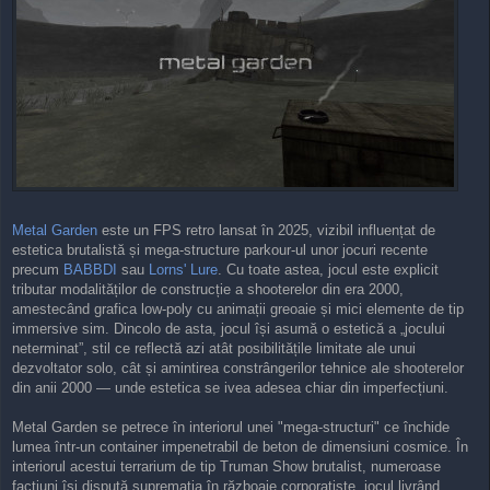
Metal Garden
este un FPS retro lansat în 2025, vizibil influențat de
estetica brutalistă și mega-structure parkour-ul unor jocuri recente
precum
BABBDI
sau
Lorns' Lure
. Cu toate astea, jocul este explicit
tributar modalităților de construcție a shooterelor din era 2000,
amestecând grafica low-poly cu animații greoaie și mici elemente de tip
immersive sim. Dincolo de asta, jocul își asumă o estetică a „jocului
neterminat”, stil ce reflectă azi atât posibilitățile limitate ale unui
dezvoltator solo, cât și amintirea constrângerilor tehnice ale shooterelor
din anii 2000 — unde estetica se ivea adesea chiar din imperfecțiuni.
Metal Garden se petrece în interiorul unei "mega-structuri" ce închide
lumea într-un container impenetrabil de beton de dimensiuni cosmice. În
interiorul acestui terrarium de tip Truman Show brutalist, numeroase
facțiuni își dispută supremația în războaie corporatiste, jocul livrând