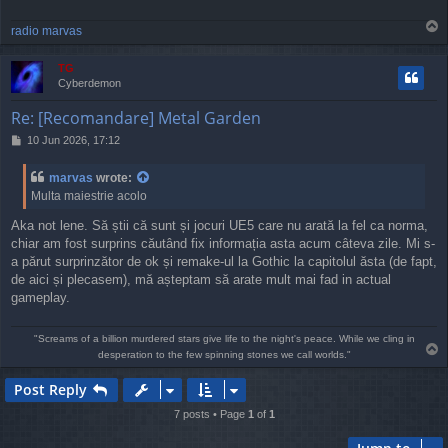
T
radio marvas
o
p
TG
Cyberdemon
Re: [Recomandare] Metal Garden
P
10 Jun 2026, 17:12
o
s
marvas
wrote:
t
Multa maiestrie acolo
Aka not lene. Să știi că sunt și jocuri UE5 care nu arată la fel ca norma,
chiar am fost surprins căutând fix informația asta acum câteva zile. Mi s-
a părut surprinzător de ok și remake-ul la Gothic la capitolul ăsta (de fapt,
de aici și plecasem), mă așteptam să arate mult mai fad in actual
gameplay.
"Screams of a billion murdered stars give life to the night's peace. While we cling in
T
desperation to the few spinning stones we call worlds."
o
p
Post Reply
7 posts • Page
1
of
1