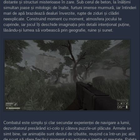
distante și structuri misterioase în zare. Sub cerul de beton, la înălțimi
simultan joase și mitologic de înalte, furtuni imense murmură, iar întinderi
mari de apă brazdează dealuri înverzite, rupte de ziduri și clădiri
neexplicate. Construind moment cu moment, atmosfera jocului te
cuprinde, iar jocul îți deschide imaginația prin detalii intenționat puține,
lăsându-și lumea să vorbească prin geografie, ruine și sunet.
Combatul este simplu și clar secundar experienței de navigare a lumii,
dezvoltatorul presărând ici-colo și câteva puzzle-uri plăcute. Armele se
simt bine, iar animațiile sunt destul de izbutite, reușind ca într-un joc atât
de scurt să ofere fiecărui moment sau acțiune o inerție și greutate. Paleta