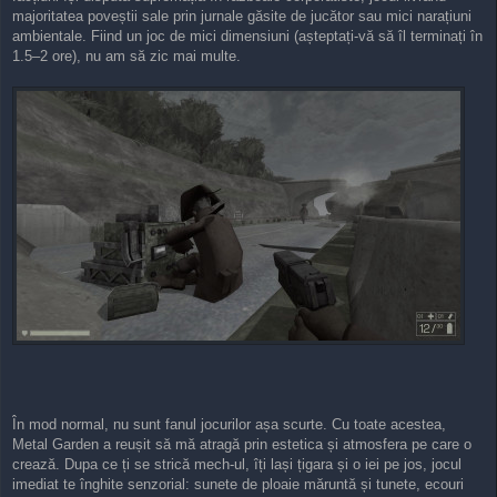
majoritatea poveștii sale prin jurnale găsite de jucător sau mici narațiuni
ambientale. Fiind un joc de mici dimensiuni (așteptați-vă să îl terminați în
1.5–2 ore), nu am să zic mai multe.
În mod normal, nu sunt fanul jocurilor așa scurte. Cu toate acestea,
Metal Garden a reușit să mă atragă prin estetica și atmosfera pe care o
crează. Dupa ce ți se strică mech-ul, îți lași țigara și o iei pe jos, jocul
imediat te înghite senzorial: sunete de ploaie măruntă și tunete, ecouri