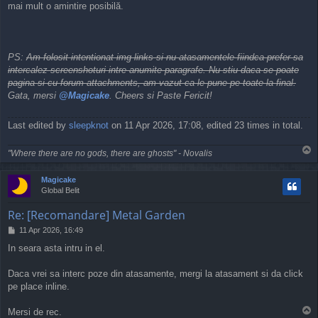
mai mult o amintire posibilă.
PS:
Am folosit intentionat img links si nu atasamentele fiindca prefer sa
intercalez screenshoturi intre anumite paragrafe. Nu stiu daca se poate
pagina si cu forum attachments, am vazut ca le pune pe toate la final.
Gata, mersi
@Magicake
. Cheers si Paste Fericit!
Last edited by
sleepknot
on 11 Apr 2026, 17:08, edited 23 times in total.
T
"Where there are no gods, there are ghosts" - Novalis
o
p
Magicake
Global Belit
Re: [Recomandare] Metal Garden
P
11 Apr 2026, 16:49
o
In seara asta intru in el.
s
t
Daca vrei sa interc poze din atasamente, mergi la atasament si da click
pe place inline.
T
Mersi de rec.