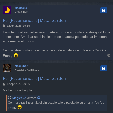
o
p
Magicake
Global Belit
Re: [Recomandare] Metal Garden
P
12 Apr 2026, 19:15
o
L-am terminat azi, intr-adevar foarte scurt, cu atmosfera si design al lumii
s
interesante. Am doar semi-inteles ce se intampla pe-acolo dar important
t
e ca m-a facut curios.
Ce m-a atras instant la el din pozele tale e paleta de culori a la You Are
T
Empty
o
p
sleepknot
Headless Kamikaze
Re: [Recomandare] Metal Garden
P
12 Apr 2026, 20:56
o
Ma bucur ca ti-a placut!
s
t
Magicake
wrote:
Ce m-a atras instant la el din pozele tale e paleta de culori a la You Are
Empty